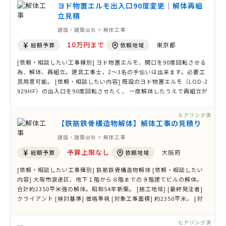
来 …
ヨド物置エルモ出入口90度変更｜解体再組
立見積
建設・建築会社 > 解体工事
10万円まで
東京都
総額予算
依頼地域
[依頼・相談したい工事種別] ヨド物置エルモ、開口を90度回転させる
為、解体、再組立。建具工事士，2〜3名の手伝いは出来ます。必要工
具用意可能。 [依頼・相談したい内容] 既設のヨド物置エルモ（LOD-2
929HF）の出入口を90度回転させたく、 一度解体したうえで再組立が
可能かどうかを確認したいと考えています。 対象物置は約8.5平米で、
施工場所は東京都北区豊島です。 新設ではなく、既存部材を活かした
ヒアリング済
解体・再組立工事を …
【鉄筋鉄骨構造物解体】解体工事の見積り
建設・建築会社 > 解体工事
予算上限なし
大阪府
総額予算
依頼地域
[依頼・相談したい工事種別] 鉄筋鉄骨構造物解体 [依頼・相談したい
内容] 大阪市浪速区、地下１階から８階までの９階建てビルの解体。
合計約2350平米強の解体。昭和54年新築。 [施工地域] [最終発注者]
クライアント [検討基準] 価格重視 [対象工事面積] 約2350平米。 [対
象工事の詳細] 大阪市浪速区、地下１階から８階までの９階建てビル
の解体。合計約2350平米強の解体。昭和54年新築。詳細は別途連絡し
ヒアリング済