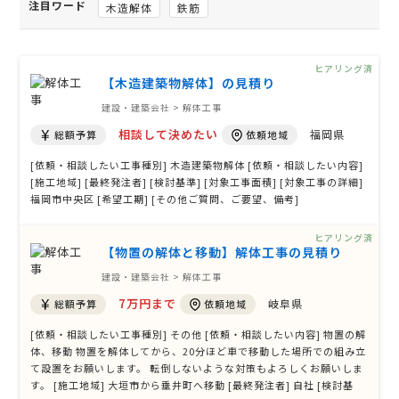
注目ワード
木造解体
鉄筋
ヒアリング済
【木造建築物解体】の見積り
建設・建築会社 > 解体工事
相談して決めたい
福岡県
総額予算
依頼地域
[依頼・相談したい工事種別] 木造建築物解体 [依頼・相談したい内容]
[施工地域] [最終発注者] [検討基準] [対象工事面積] [対象工事の詳細]
福岡市中央区 [希望工期] [その他ご質問、ご要望、備考]
ヒアリング済
【物置の解体と移動】解体工事の見積り
建設・建築会社 > 解体工事
7万円まで
岐阜県
総額予算
依頼地域
[依頼・相談したい工事種別] その他 [依頼・相談したい内容] 物置の解
体、移動 物置を解体してから、20分ほど車で移動した場所での組み立
て設置をお願いします。 転倒しないような対策もよろしくお願いしま
す。 [施工地域] 大垣市から垂井町へ移動 [最終発注者] 自社 [検討基