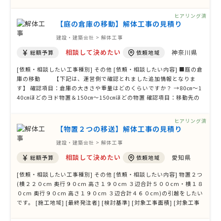
準] 価格重視 [対象工事面積] 一坪程度の物置 [対象工事の詳細] [希望
工期] 7月の中旬までに作業完了 [その他ご質問、ご要望、備考]
ヒアリング済
【庭の倉庫の移動】解体工事の見積り
建設・建築会社 > 解体工事
相談して決めたい
神奈川県
総額予算
依頼地域
[依頼・相談したい工事種別] その他 [依頼・相談したい内容] ■庭の倉
庫の移動 【下記は、運営側で確認とれました追加情報となりま
す】 確認項目：倉庫の大きさや重量はどのくらいですか？ →80㎝～1
40㎝ほどのヨド物置＆150㎝～150㎝ほどの物置 確認項目：移動先の
地面は整備されていますか？ →未整備です。 確認項目：移動先に基礎
工事は必要ですか？ →相談してから決めたい。 [施工地域] 松田町 [最
ヒアリング済
終発注者] [ …
【物置２つの移送】解体工事の見積り
建設・建築会社 > 解体工事
相談して決めたい
愛知県
総額予算
依頼地域
[依頼・相談したい工事種別] その他 [依頼・相談したい内容] 物置２つ
(横２２０cm 奥行９０cm 高さ１９０cm ３辺合計５００cm・横１８
０cm 奥行９０cm 高さ１９０cm ３辺合計４６０cm)の引越をしたい
です。 [施工地域] [最終発注者] [検討基準] [対象工事面積] [対象工事
の詳細] [希望工期] [その他ご質問、ご要望、備考] 【下記は、運営側