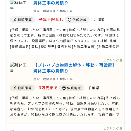
ます。 [希望 …
解体工事の見積り
建設・建築会社 > 解体工事
予算上限なし
北海道
総額予算
依頼地域
[依頼・相談したい工事種別] その他 [依頼・相談したい内容] 物置の移
動を考えてます。 解体と設置・移動で相場が知りたいです。 物置は２
個あります。 設置場所には多少の段差があります。 [施工地域] 札幌
[最終発注者] 自社 [検討基準] 価格重視 [対象工事面積] [対象工事の詳
細] [希望工期] [その他ご質問、ご要望、備考]
ヒアリング済
【プレハブの物置の解体・移動・再設置】
解体工事の見積り
建設・建築会社 > 解体工事
3万円まで
千葉県
総額予算
依頼地域
[依頼・相談したい工事種別] その他 [依頼・相談したい内容] 引っ越し
をする為、プレハブの物置の解体、移動、設置をお願いしたい。可能
な場合の、お値段を教えてください。 現時点では物置として利用して
おりますが、移動いただく際は空の状態にいたします。 我孫子市内で
の移動です。 住所の詳細は一般非公開に記載いたしました。 [施工地
域] 同上 [最終発注者] [検討基準] 価格重視 [対象工事面積] 幅180セン
ヒアリング済