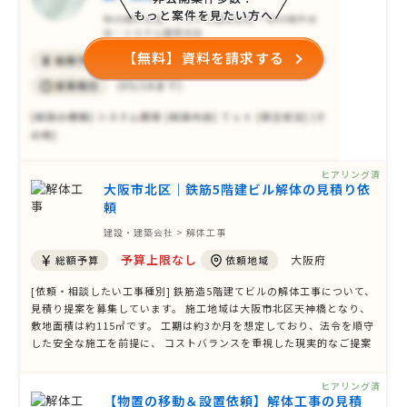
もっと案件を見たい方へ
【無料】資料を請求する
ヒアリング済
大阪市北区｜鉄筋5階建ビル解体の見積り依
頼
建設・建築会社 > 解体工事
予算上限なし
大阪府
総額予算
依頼地域
[依頼・相談したい工事種別] 鉄筋造5階建てビルの解体工事について、
見積り提案を募集しています。 施工地域は大阪市北区天神橋となり、
敷地面積は約115㎡です。 工期は約3か月を想定しており、法令を順守
した安全な施工を前提に、 コストバランスを重視した現実的なご提案
を希望しています。 現時点では詳細条件が未確定の部分もあるため、
概算見積りをベースに、対応可能な範囲や前提条件についても あわせ
ヒアリング済
てご提案いただ …
【物置の移動＆設置依頼】解体工事の見積