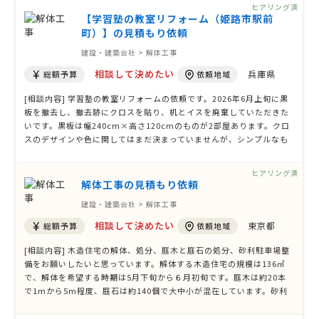
で確認とれました追加情報となります】 確認項目：物置の現在の設置
ヒアリング済
場所 …
【学習塾の教室リフォーム（姫路市駅前
町）】の見積もり依頼
建設・建築会社 > 解体工事
相談して決めたい
兵庫県
総額予算
依頼地域
[相談内容] 学習塾の教室リフォームの依頼です。2026年6月上旬に黒
板を撤去し、撤去跡にクロスを貼り、机とイスを廃棄していただきた
いです。黒板は幅240cm×高さ120cmのものが2部屋あります。クロ
スのデザインや色に関してはまだ決まっていませんが、シンプルなも
ので構いません。机とイスの数量は長机7台、一人掛け机23台、スタ
ッキングチェア41台、教卓1台、ホワイトボード1台、プロジェクター
ヒアリング済
スクリーン1台、モニター1台、ス …
解体工事の見積もり依頼
建設・建築会社 > 解体工事
相談して決めたい
東京都
総額予算
依頼地域
[相談内容] 木造住宅の解体、処分、庭木と庭石の処分、砂利駐車場整
備をお願いしたいと思っています。解体する木造住宅の規模は136㎡
で、解体を希望する時期は5月下旬から６月初旬です。庭木は約20本
で1mから5m程度、庭石は約140個で大中小が混在しています。砂利
駐車場の整備を希望する面積は25.5ｍ×15.0ｍで、作業現場は東京都
日野市になります。解体後の廃材の処分方法はおまかせで、予算の目