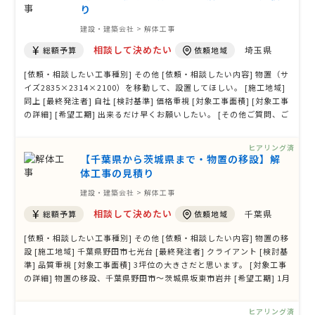
り
建設・建築会社 > 解体工事
相談して決めたい
埼玉県
総額予算
依頼地域
[依頼・相談したい工事種別] その他 [依頼・相談したい内容] 物置（サ
イズ2835×2314×2100）を移動して、設置してほしい。 [施工地域]
同上 [最終発注者] 自社 [検討基準] 価格重視 [対象工事面積] [対象工事
の詳細] [希望工期] 出来るだけ早くお願いしたい。 [その他ご質問、ご
要望、備考]
ヒアリング済
【千葉県から茨城県まで・物置の移設】解
体工事の見積り
建設・建築会社 > 解体工事
相談して決めたい
千葉県
総額予算
依頼地域
[依頼・相談したい工事種別] その他 [依頼・相談したい内容] 物置の移
設 [施工地域] 千葉県野田市七光台 [最終発注者] クライアント [検討基
準] 品質重視 [対象工事面積] 3坪位の大きさだと思います。 [対象工事
の詳細] 物置の移設、千葉県野田市～茨城県坂東市岩井 [希望工期] 1月
中 [その他ご質問、ご要望、備考] 現地にお越し頂き見積もりをお願い
します。1月10日(土)は11時～16時まで実家に居ますので立ち合い出
ヒアリング済