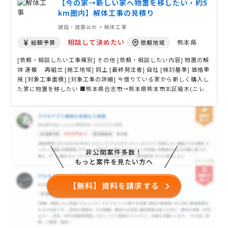
【今の家→新しい家へ物置を移したい・約5
km圏内】解体工事の見積り
建設・建築会社 > 解体工事
相談して決めたい
熊本県
総額予算
依頼地域
[依頼・相談したい工事種別] その他 [依頼・相談したい内容] 物置の解
体 運搬 再組立 [施工地域] 同上 [最終発注者] 自社 [検討基準] 価格重
視 [対象工事面積] [対象工事の詳細] 今借りている家から新しく購入し
た家に物置を移したい ■熊本県合志市→熊本県熊本市北区楡木(ニレ
ノキ)へ、約5km圏内程です。 [希望工期] 11月中頃 [その他ご質問、
ご要望、備考]
非公開案件多数！
もっと案件を見たい方へ
【無料】資料を請求する