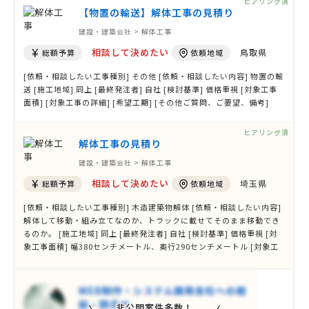
ヒアリング済
【物置の輸送】解体工事の見積り
建設・建築会社 > 解体工事
相談して決めたい
鳥取県
総額予算
依頼地域
[依頼・相談したい工事種別] その他 [依頼・相談したい内容] 物置の輸
送 [施工地域] 同上 [最終発注者] 自社 [検討基準] 価格重視 [対象工事
面積] [対象工事の詳細] [希望工期] [その他ご質問、ご要望、備考]
ヒアリング済
解体工事の見積り
建設・建築会社 > 解体工事
相談して決めたい
埼玉県
総額予算
依頼地域
[依頼・相談したい工事種別] 木造建築物解体 [依頼・相談したい内容]
解体して移動・組み立てなのか、トラックに載せてそのまま移動でき
るのか。 [施工地域] 同上 [最終発注者] 自社 [検討基準] 価格重視 [対
象工事面積] 幅380センチメートル、奥行290センチメートル [対象工
事の詳細] 市内の他の場所に移動して使用する予定です。 [希望工期]
年度内に移動を完了する予定です。 [その他ご質問、ご要望、備考]
非公開案件多数！