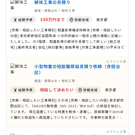
チ位 [対 …
解体工事の見積り
建設・建築会社 > 解体工事
300万円まで
東京都
総額予算
依頼地域
[依頼・相談したい工事種別] 軽量鉄骨構造物解体 [依頼・相談したい
内容] 東京都新宿区高田馬場 ※住所詳細は一般非公開の情報に記載い
たしました。 の3階建、軽量鉄骨の解体を見積りして欲しい [施工地
域] [最終発注者] 自社 [検討基準] 価格重視 [対象工事面積] 50平米ほど
(床延110平米) [対象工事の詳細] [希望工期] [その他ご質問、ご要望、
備考] 200万以内位で可能か相談したい
ヒアリング済
小型物置の短距離移設見積り依頼（世田谷
区）
建設・建築会社 > 解体工事
相談して決めたい
東京都
総額予算
依頼地域
[依頼・相談したい工事種別] その他 [依頼・相談したい内容] 東京都世
田谷区にて、TAKUBO製物置（ND-2915／約4.6㎡）の移設を検討し
ています。 現在設置している物置を解体・運搬し、直線距離で1kmほ
ど離れた移設先へ再設置していただきたいです。 作業時の留意点： -
移設先は同区内、10月中の火曜または水曜で調整希望 - 移設先での基
礎工事や水平調整が必要な場合は別途ご提案ください - 運搬経路や設
ヒアリング済
置場所の条件を考慮し …