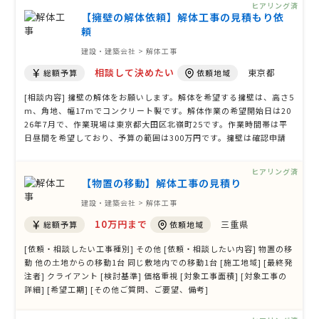
ヒアリング済
安は安く希望しています。特別な …
【擁壁の解体依頼】解体工事の見積もり依
頼
建設・建築会社 > 解体工事
相談して決めたい
東京都
総額予算
依頼地域
[相談内容] 擁壁の解体をお願いします。解体を希望する擁壁は、高さ5
m、角地、幅17mでコンクリート製です。解体作業の希望開始日は20
26年7月で、作業現場は東京都大田区北嶺町25です。作業時間帯は平
日昼間を希望しており、予算の範囲は300万円です。擁壁は確認申請
等なく、隣地の戸建住宅に影響がないように土留めをしながら撤去が
必要です。解体後の廃材は現場での処理を希望しています。条件に合
ヒアリング済
う方からの提案をお待ちして …
【物置の移動】解体工事の見積り
建設・建築会社 > 解体工事
10万円まで
三重県
総額予算
依頼地域
[依頼・相談したい工事種別] その他 [依頼・相談したい内容] 物置の移
動 他の土地からの移動1台 同じ敷地内での移動1台 [施工地域] [最終発
注者] クライアント [検討基準] 価格重視 [対象工事面積] [対象工事の
詳細] [希望工期] [その他ご質問、ご要望、備考]