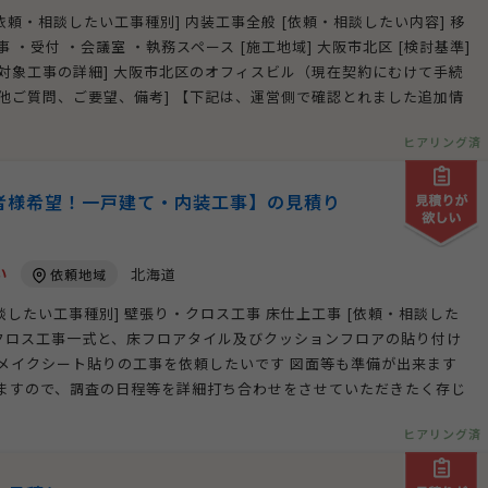
[依頼・相談したい工事種別] 内装工事全般 [依頼・相談したい内容] 移
・受付 ・会議室 ・執務スペース [施工地域] 大阪市北区 [検討基準]
 [対象工事の詳細] 大阪市北区のオフィスビル（現在契約にむけて手続
その他ご質問、ご要望、備考] 【下記は、運営側で確認とれました追加情
ヒアリング済
者様希望！一戸建て・内装工事】の見積り
い
北海道
依頼地域
相談したい工事種別] 壁張り・クロス工事 床仕上工事 [依頼・相談した
のクロス工事一式と、床フロアタイル及びクッションフロアの貼り付け
メイクシート貼りの工事を依頼したいです 図面等も準備が出来ます
ますので、調査の日程等を詳細打ち合わせをさせていただきたく存じ
ヒアリング済