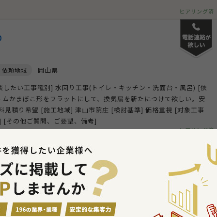
ヒアリング済
り
岡山県
依頼地域
相談したい工事種別] 水回り工事(トイレ・キッチン・洗面台・風呂) [依
ド－ムかまぼこ形をフラットにして、換気扇を新たにつけて欲しい。安
積り希望 [施工地域] 津山市院庄 [検討基準] 価格重視 [対象工事
期] [その他ご質問、ご要望、備考]
ヒアリング済
工事の見積り
い
佐賀県
依頼地域
相談したい工事種別] 天井仕上工事 [依頼・相談したい内容] 天井に雨漏