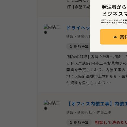
りで出来たシミの箇所の張り替え [施
細] [希望工期] [その他ご質問、
ドライヘッドスパ店舗 内
建設・建築会社 > 内装工事
相談して決めた
総額予算
[建物の種類] 店舗 [依頼・相談
ッドスパ店舗 内装工事お見積りの
開業を予定しており、内装工事の
地：大阪府高槻市上本町6-6 ・
件資料を添付しており …
【オフィス内装工事】内装
建設・建築会社 > 内装工事
相談して決めた
総額予算