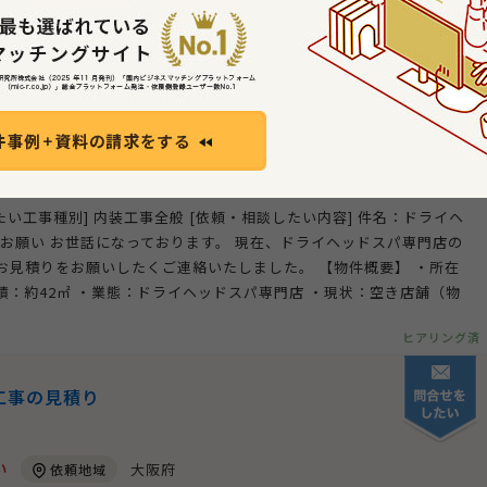
工地域] 同上 [検討基準] 価格重視 [対象工事面積] [対象工事の詳
ご要望、備考]
ヒアリング済
装工事お見積りのお願い
い
岩手県
依頼地域
したい工事種別] 内装工事全般 [依頼・相談したい内容] 件名：ドライヘ
お願い お世話になっております。 現在、ドライヘッドスパ専門店の
お見積りをお願いしたくご連絡いたしました。 【物件概要】 ・所在
面積：約42㎡ ・業態：ドライヘッドスパ専門店 ・現状：空き店舗（物
ヒアリング済
工事の見積り
い
大阪府
依頼地域