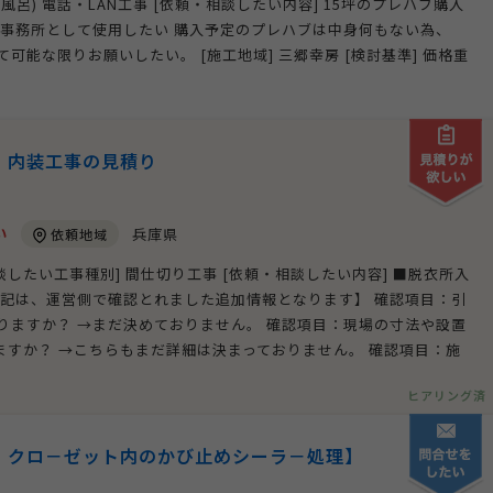
呂) 電話・LAN工事 [依頼・相談したい内容] 15坪のプレハブ購入
の事務所として使用したい 購入予定のプレハブは中身何もない為、
能な限りお願いしたい。 [施工地域] 三郷幸房 [検討基準] 価格重
】内装工事の見積り
い
兵庫県
依頼地域
相談したい工事種別] 間仕切り工事 [依頼・相談したい内容] ■脱衣所入
記は、運営側で確認とれました追加情報となります】 確認項目：引
りますか？ →まだ決めておりません。 確認項目：現場の寸法や設置
ますか？ →こちらもまだ詳細は決まっておりません。 確認項目：施
ヒアリング済
・クロ－ゼット内のかび止めシーラ－処理】