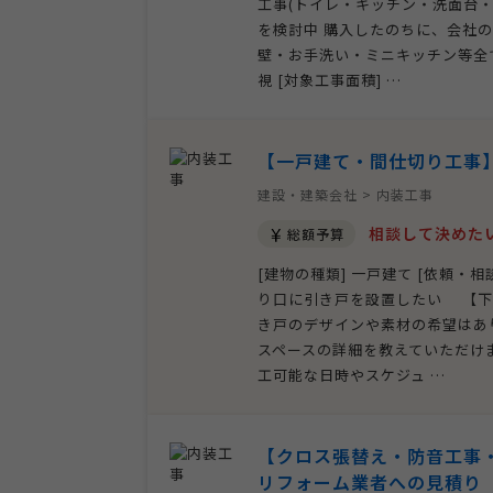
工事(トイレ・キッチン・洗面台・風
を検討中 購入したのちに、会社
壁・お手洗い・ミニキッチン等全て可
視 [対象工事面積] …
【一戸建て・間仕切り工事
建設・建築会社 > 内装工事
相談して決めた
総額予算
[建物の種類] 一戸建て [依頼・
り口に引き戸を設置したい 【下
き戸のデザインや素材の希望はあ
スペースの詳細を教えていただけ
工可能な日時やスケジュ …
【クロス張替え・防音工事
リフォーム業者への見積り