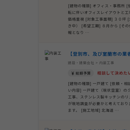
[建物の種類] オフィス・事務所 
転に伴いオフィスレイアウトと工事 
価格重視 [対象工事面積] ３０坪
き中） [希望工期] ８月から [
報となり …
【登別市、及び室蘭市の業
建設・建築会社 > 内装工事
相談して決めた
総額予算
[建物の種類] 一戸建て [依頼・
い内容] 一戸建て（現状空室）
工事、ステンレス製キッチンのリ
が現地調査が必要かと考えており
ます。 [施工地域] 北海道 …