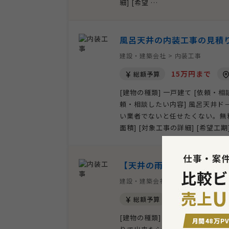
細] [希望 …
風呂天井の内装工事の見積
建設・建築会社 > 内装工事
15万円まで
総額予算
[建物の種類] 一戸建て [依頼・
頼・相談したい内容] 風呂天井
い業者でないと任せたくない。無料見
面積] [対象工事の詳細] [希望工
【天井の雨漏り修理】内装
建設・建築会社 > 内装工事
相談して決めた
総額予算
[建物の種類] 一戸建て [依頼・