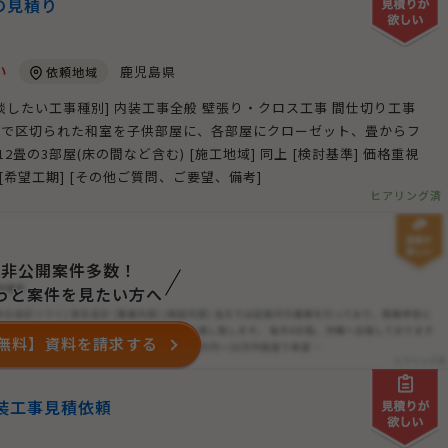
の見積り
い
鹿児島県
依頼地域
相談したい工事種別] 内装工事全般 壁張り・クロス工事 間仕切り工事
 襖で区切られた和室を子供部屋に、各部屋にクローゼット、畳からフ
畳の3部屋(床の間など含む) [施工地域] 同上 [検討基準] 価格重視
 [希望工期] [その他ご質問、ご要望、備考]
ヒアリング済
非公開案件多数！
っと案件を見たい方へ
無料】資料を請求する
装工事見積依頼