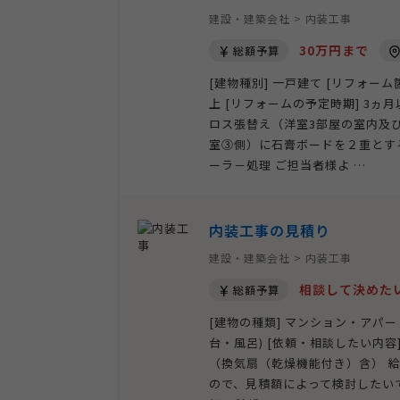
建設・建築会社 > 内装工事
30万円まで
総額予算
[建物種別] 一戸建て [リフォーム
上 [リフォームの予定時期] 3ヵ
ロス張替え（洋室3部屋の室内及
室③側）に石膏ボードを２重とす
ーラ－処理 ご担当者様よ …
内装工事の見積り
建設・建築会社 > 内装工事
相談して決めた
総額予算
[建物の種類] マンション・アパー
台・風呂) [依頼・相談したい内
（換気扇（乾燥機能付き）含） 
ので、見積額によって検討したいです