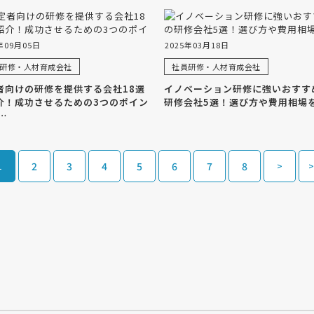
年09月05日
2025年03月18日
研修・人材育成会社
社員研修・人材育成会社
者向けの研修を提供する会社18選
イノベーション研修に強いおすす
介！成功させるための3つのポイン
研修会社5選！選び方や費用相場
…
1
2
3
4
5
6
7
8
>