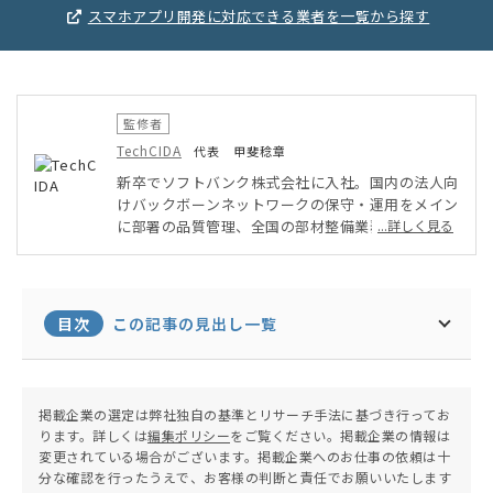
スマホアプリ開発に対応できる業者を一覧から探す
監修者
TechCIDA
代表 甲斐稔章
新卒でソフトバンク株式会社に入社。国内の法人向
けバックボーンネットワークの保守・運用をメイン
に部署の品質管理、全国の部材整備業務を実施。そ
...詳しく見る
の後ベンチャー企業にてPMO・インフラ担当とし
てAWSを用いたシステム・アプリ開発に従事。オ
ンプレミス・クラウド環境両方を得意としたインフ
ラエンジニアとして活動。現在は地元に戻りフリー
目次
この記事の見出し一覧
ランスエンジニア兼子ども向けプログラミング教室
の運営を行う。
掲載企業の選定は弊社独自の基準とリサーチ手法に基づき行ってお
ります。詳しくは
編集ポリシー
をご覧ください。掲載企業の情報は
変更されている場合がございます。掲載企業へのお仕事の依頼は十
分な確認を行ったうえで、お客様の判断と責任でお願いいたします