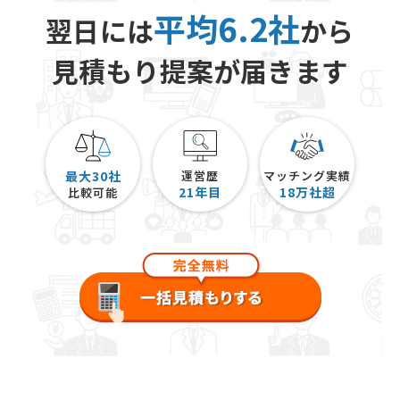
平均6.2社
翌日には
から
見積もり提案が届きます
最大30社
運営歴
マッチング実績
21
年目
18
万社超
比較可能