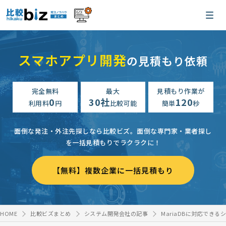
スマホアプリ開発
の見積もり依頼
完全無料
最大
見積もり作業が
0
30社
120
利用料
円
比較可能
簡単
秒
面倒な発注・外注先探しなら比較ビズ。
面倒な専門家・業者探し
を一括見積もりでラクラクに！
【無料】複数企業に一括見積もり
HOME
比較ビズまとめ
システム開発会社の記事
MariaDBに対応でき