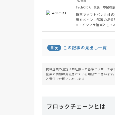
監修者
TechCIDA
代表 甲斐稔
新卒でソフトバンク株式
用をメインに部署の品質
O・インフラ担当として
ド環境両方を得意とした
ンジニア兼子ども向けプ
この記事の見出し一覧
目次
掲載企業の選定は弊社独自の基準とリサーチ手
企業の情報は変更されている場合がございます
と責任でお願いいたします
ブロックチェーンとは