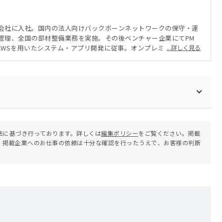
章
会社に入社。国内の法人向けバックボーンネットワークの保守・運
管理、全国の部材整備業務を実施。その後ベンチャー企業にてPM
AWSを用いたシステム・アプリ開発に従事。オンプレミス・クラウ
...詳しく見る
インフラエンジニアとして活動。現在は地元に戻りフリーランスエ
ログラミング教室の運営を行う。
法に基づき行っております。詳しくは
編集ポリシー
をご覧ください。掲載
。掲載企業へのお仕事の依頼は十分な確認を行ったうえで、お客様の判断