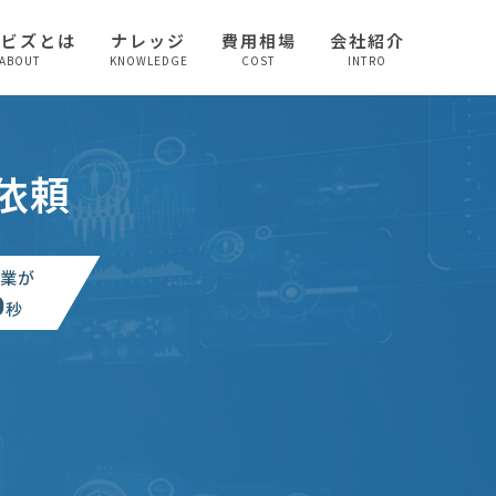
較ビズとは
ナレッジ
費用相場
会社紹介
ABOUT
KNOWLEDGE
COST
INTRO
依頼
業が
0
秒