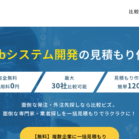
比
ebシステム開発
の見積もり
完全無料
最大
見積もり作
0
30社
12
利用料
円
比較可能
簡単
面倒な発注・外注先探しなら比較ビズ。
面倒な専門家・業者探しを一括見積もりでラクラクに！
【無料】複数企業に一括見積もり