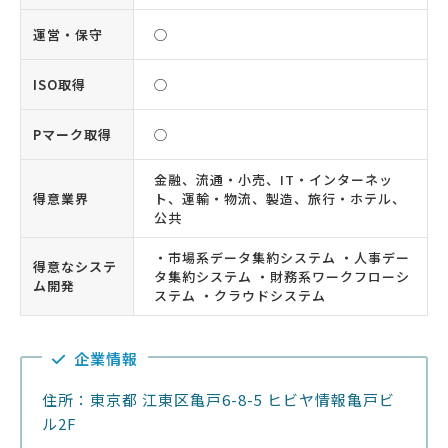
運営・保守
◯
ISO取得
◯
Pマーク取得
◯
金融、流通・小売、IT・インターネッ
得意業界
ト、運輸・物流、製造、旅行・ホテル、
公共
・市場系データ集約システム ・人事デー
得意なシステ
タ集約システム ・財務系ワークフローシ
ム開発
ステム ・クラウドシステム
企業情報
住所：東京都 江東区亀戸6-8-5 ヒビヤ情報亀戸ビ
ル2F