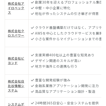
創業30年を迎えるプロフェッショナル集団
株式会社ア
中堅・中小企業に特化
イロベック
ス
他社が作ったシステムの引き継ぎが得意
クラウド基盤構築だけではなく、アプリケー
株式会社ク
AWSを中心としたクラウドサービスを展開
ロスパワー
小さな案件からマイグレーションまでの豊富
支援実績400社以上の豊富な知見あり
株式会社ビ
デザイン関連のスキルが高い
ヨンド
地方や海外との連携も行う
豊富な開発経験が強み
株式会社日
金融系業務アプリケーション開発に注力
比谷情報シ
ステム
高品質なアプリケーション設計・製造
24時間365日安心・安全システムを提供
システムデ