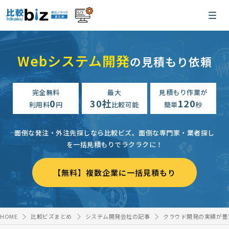
Webシステム開発
の見積もり依頼
完全無料
最大
見積もり作業が
0
30社
120
利用料
円
比較可能
簡単
秒
面倒な発注・外注先探しなら比較ビズ。
面倒な専門家・業者探し
を一括見積もりでラクラクに！
【無料】複数企業に一括見積もり
HOME
比較ビズまとめ
システム開発会社の記事
クラウド開発の実績が豊