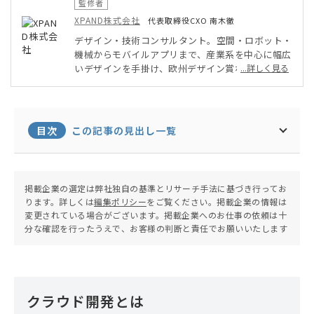
監修者
XPAND株式会社
代表取締役CXO 南木徹
デザイン・技術コンサルタント。空間・ロボット・
機械からモバイルアプリまで、産業系を中心に幅広
いデザインを手掛け、欧州デザイン賞なども受賞。
...詳しく見る
ウェブはLAMP系やスマホアプリを中心にエンジニ
アリングに携わる。VCやECFからの支援を受けて、
スタートアップ企業を運営。1級知的財産管理技能
士（特許・コンテンツ・ブランド）、高度情報処理
目次
この記事の見出し一覧
技術者（情報セキュリティアドミニストレータ）。
掲載企業の選定は弊社独自の基準とリサーチ手法に基づき行ってお
ります。詳しくは
編集ポリシー
をご覧ください。掲載企業の情報は
変更されている場合がございます。掲載企業へのお仕事の依頼は十
分な確認を行ったうえで、お客様の判断と責任でお願いいたします
クラウド開発とは