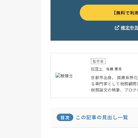
【無料で利
確定申
監修者
税理士
佐藤 憲亮
京都市出身。 医療系特
る専門家として税務顧問
税務論文の執筆、ブログ
務所で14年の実務経験を
月に京都市中京区にて独
の効率化や改善に力を入
税務の支援を得意として
この記事の見出し一覧
目次