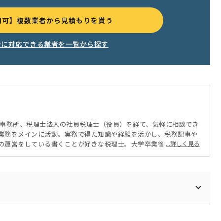
用可】複数業者から見積もりを貰う
告に対応できる業者を一覧から探す
化事務所、税理士法人の社員税理士（役員）を経て、気軽に相談でき
業務をメインに活動。実務で得た知識や経験を活かし、税務記事や
の運営をしている書くことが好きな税理士。大学卒業後、税理士事
...詳しく見る
積みながら、大学院で税法を学ぶ。2020年に税理士登録。2023年6
立。また、顧客企業の利益最大化を実現するため、バックオフィス
れており、経理代行及びコンサルの事業会社を設立。経理、財務、
いる。