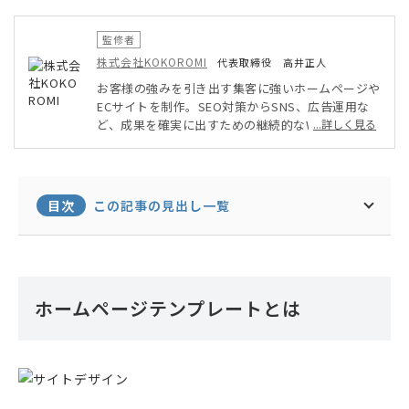
監修者
株式会社KOKOROMI
代表取締役 高井正人
お客様の強みを引き出す集客に強いホームページや
ECサイトを制作。SEO対策からSNS、広告運用な
ど、成果を確実に出すための継続的なWEBマーケテ
...詳しく見る
ィング・運用サポートも行い、クライアントのWEB
を使った事業展開を手厚くサポート。経済産業省認
定の情報処理支援機関として、よりお客様に沿った
形でのIT導入も行っている。
目次
この記事の見出し一覧
ホームページテンプレートとは