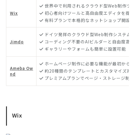
世界中で利用されるクラウド型Web制作ツ
初心者向けツールと高自由度エディタを提供
Wix
有料プランで本格的なネットショップ開設も
ドイツ発祥のクラウド型Web制作システム
コーディング不要のAIビルダーと自由度高
Jimdo
ギャラリーやフォームも簡単に設置可能
ホームページ制作に必要な機能が最初から搭
Ameba Ow
約20種類のテンプレートとカスタマイズ対
nd
プレミアムプランでページ・ストレージ制限
Wix