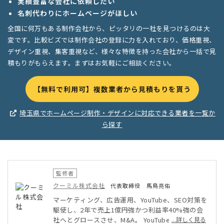
実績豊富な会社に依頼したい
名刺代わりにホームページがほしい
全国に何万もある制作会社から、ピッタリの一社を見つけるのは大
変です。比較ビズでは制作会社の登録に力を入れており、価格重視、
デザイン重視、集客重視など、様々な特徴を持った会社から一括で見
積もりがもらえます。まずはお気軽にご相談ください。
【無料で利用可】複数業者から見積もりを貰う
埼玉県でホームページ制作・デザインに対応できる業者を一覧か
ら探す
監修者
クーミル株式会社
代表取締役 馬鳥亮佑
マーケティング、広告運用、YouTube、SEO対策を
駆使し、2年で売上1億円強かつ利益率40%強の会
社へとグロースさせ、M&A。 YouTubeチャンネル
...詳しく見る