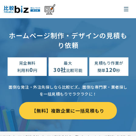
ホームページ制作・デザインの見積も
り依頼
完全無料
最大
見積もり作業が
0
30社
120
利用料
円
比較可能
簡単
秒
面倒な発注・外注先探しなら比較ビズ。
面倒な専門家・業者探し
を一括見積もりでラクラクに！
【無料】複数企業に一括見積もり