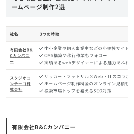
ームページ制作2選
社名
3つの特徴
中小企業や個人事業主などの小規模サイト向
有限会社B&
CMS構築や移行作業もフォロー
Cカンパニ
ー
実績あるwebデザイナーによる魅力あふれ
サッカー・フットサル×Web・ITのコラボ
スタジオコ
ホームページ制作料金のオンライン見積もり
ンチーゴ株
式会社
検索市場トップを狙えるSEO対策
有限会社B&Cカンパニー