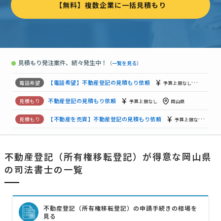
【無料】複数企業に一括見積もり
不動産登記の見積もり依頼
予算上限なし
岡山県
不動産登記の見積もり依頼
予算上限なし
岡山県
不動産登記の見積もり依頼
予算上限なし
岡山県
見積もり発注案件、続々発生中！
●
（
一覧を見る
）
不動産登記の見積もり依頼
予算上限なし
岡山県
【電話希望】不動産登記の見積もり依頼
予算上限なし
岡山県
不動産登記の見積もり依頼
予算上限なし
岡山県
【不動産を売買】不動産登記の見積もり依頼
予算上限なし
岡
【所有者変更】の見積もり依頼
相談して決めたい
岡山県
不動産登記（所有権移転登記）が得意な岡山県
【岡山県内の司法書士様】【所有固定資産の住所変更】の提案・見積もり依頼
の司法書士の一覧
不動産登記（所有権移転登記）の申請手続きの相場を
見る