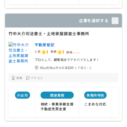
企業を選択する
竹中大介司法書士・土地家屋調査士事務所
不動産登記
1
1
人気
実績
価格
-----
プロとして、顧客視点でアドバイスします！
岡山県岡山市北区富田町１丁目８−２
実績
クチコミ
料金例
関連業務
事務所特色
開業
相続・事業承継支援
こまめな対応
不動産売買支援