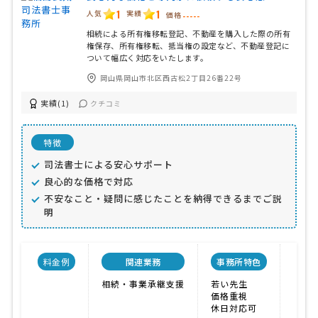
1
1
人気
実績
価格
-----
相続による所有権移転登記、不動産を購入した際の所有
権保存、所有権移転、抵当権の設定など、不動産登記に
ついて幅広く対応をいたします。
岡山県岡山市北区西古松2丁目26番22号
実績(1)
クチコミ
特徴
司法書士による安心サポート
良心的な価格で対応
不安なこと・疑問に感じたことを納得できるまでご説
明
料金例
関連業務
事務所特色
開業
相続・事業承継支援
若い先生
価格重視
休日対応可