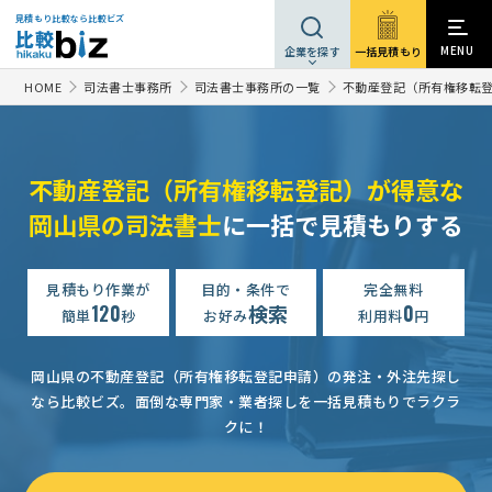
見積もり比較なら比較ビズ
MENU
一括見積もり
企業を探す
HOME
司法書士事務所
司法書士事務所の一覧
不動産登記（所有権移転
不動産登記（所有権移転登記）が得意な
岡山県の司法書士
に一括で見積もりする
不動産登記の見積もり依頼
予算上限なし
岡山県
【電話希望】不動産登記の見積もり依頼
予算上限なし
岡山県
見積もり作業が
目的・条件で
完全無料
120
検索
0
不動産登記の見積もり依頼
予算上限なし
岡山県
簡単
秒
お好み
利用料
円
【不動産を売買】不動産登記の見積もり依頼
予算上限なし
岡
岡山県の不動産登記（所有権移転登記申請）の発注・外注先探し
【所有者変更】の見積もり依頼
相談して決めたい
岡山県
なら比較ビズ。
面倒な専門家・業者探しを一括見積もりでラクラ
クに！
【岡山県内の司法書士様】【所有固定資産の住所変更】の提案・見積もり依頼
不動産登記の見積もり依頼
50万円まで
岡山県