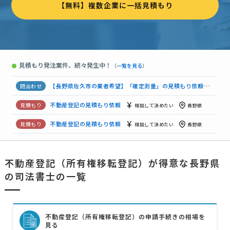
【無料】複数企業に一括見積もり
不動産登記の見積もり依頼
予算上限なし
長野県
【緊急】「不動産登記」の見積もり依頼
予算上限なし
長野県
不動産登記の見積もり依頼
予算上限なし
長野県
見積もり発注案件、続々発生中！
●
（
一覧を見る
）
不動産登記の見積もり依頼
予算上限なし
長野県
【長野県佐久市の業者希望】「確定測量」の見積もり依頼
予算
不動産登記の見積もり依頼
相談して決めたい
長野県
不動産登記の見積もり依頼
相談して決めたい
長野県
駐車場売却に伴う測量・登記見積依頼（長野県）
予算上限なし
不動産登記（所有権移転登記）が得意な長野県
不動産登記の見積もり依頼
予算上限なし
長野県
の司法書士の一覧
法人から個人への不動産登記移転手続き依頼
5万円まで
長野
不動産登記（所有権移転登記）の申請手続きの相場を
見る