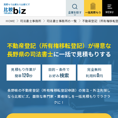
見積もり比較なら比較ビズ
MENU
一括見積もり
企業を探す
HOME
司法書士事務所
司法書士事務所の一覧
不動産登記（所有権移転
不動産登記（所有権移転登記）が得意な
長野県の司法書士
に一括で見積もりする
【長野県佐久市の業者希望】「確定測量」の見積もり依頼
予算
見積もり作業が
目的・条件で
完全無料
120
検索
0
不動産登記の見積もり依頼
相談して決めたい
長野県
簡単
秒
お好み
利用料
円
不動産登記の見積もり依頼
相談して決めたい
長野県
長野県の不動産登記（所有権移転登記申請）の発注・外注先探し
駐車場売却に伴う測量・登記見積依頼（長野県）
予算上限なし
なら比較ビズ。
面倒な専門家・業者探しを一括見積もりでラクラ
クに！
不動産登記の見積もり依頼
予算上限なし
長野県
法人から個人への不動産登記移転手続き依頼
5万円まで
長野