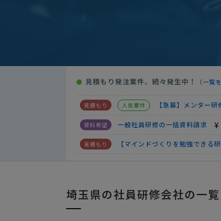
一般社員研修の一括資料請求
【マインドづくりを勉強できる研
一般社員研修の資料請求
予算
【電話対応研修】一
人気案件
見積もり発注案件、続々発生中！
●
（
一覧
【施設訪問と管理者
人気案件
【急募】メンター研
人気案件
一般社員研修の一括資料請求
【マインドづくりを勉強できる研
一般社員研修の資料請求
予算
【電話対応研修】一
人気案件
埼玉県の社員研修会社の一覧