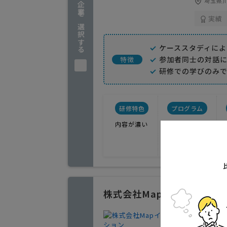
埼玉県川
企業を選択する
実績
ケーススタディに
参加者同士の対話
特徴
研修での学びのみ
研修特色
プログラム
内容が濃い
その他
株式会社Mapイノベーショ
経営シミ