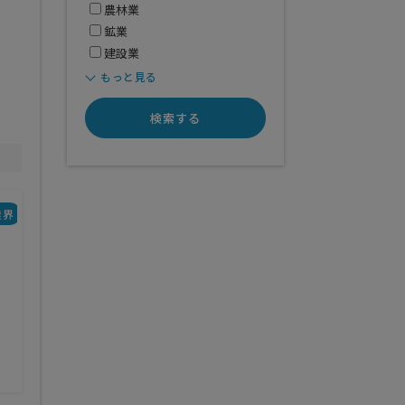
農林業
鉱業
建設業
もっと見る
検索する
業界