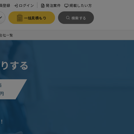
員登録
ログイン
発注案件
掲載したい方
一括見積もり
検索する
会社一覧
りする
料
円
。
！