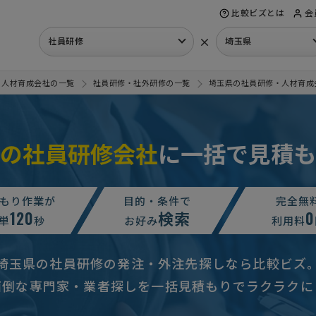
比較ビズとは
会
×
社員研修
埼玉県
・人材育成会社の一覧
社員研修・社外研修の一覧
埼玉県の社員研修・人材育成
の社員研修会社
に一括で見積も
もり作業が
目的・条件で
完全無
120
検索
0
単
秒
お好み
利用料
埼玉県の社員研修の発注・外注先探しなら比較ビズ
研修】の相談・問合せ
15万円まで
埼玉県
面倒な専門家・業者探しを一括見積もりでラクラクに
修の資料請求
予算上限なし
埼玉県