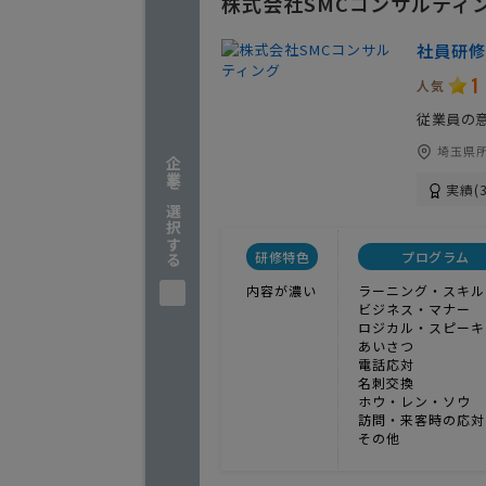
株式会社SMCコンサルティ
社員研修
1
人気
従業員の
埼玉県所
企業を選択する
実績(3
研修特色
プログラム
内容が濃い
ラーニング・スキル
ビジネス・マナー
ロジカル・スピーキ
あいさつ
電話応対
名刺交換
ホウ・レン・ソウ
訪問・来客時の応対
その他