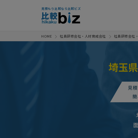
見積もり比較なら比較ビズ
HOME
社員研修会社・人材育成会社
社員研修会社
埼玉県
見積
簡
【施設訪問と管理者
人気案件
【急募】メンター研
人気案件