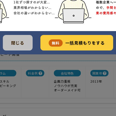
1
実績
-----
価格
研修で最も注目されている「ゲーム形式」による体験型研修
戸市日の出町2-26-402
クチコミ
)
閉じる
一括見積もりをする
当てはめて考えることができ明日から活用可能
無料
者の明日からの行動変革に直結
リピート開催
ラム
料金例
会社特色
開業年
スキル
企画力重視
2013年
ピーキング
ノウハウが充実
オーダーメイド可