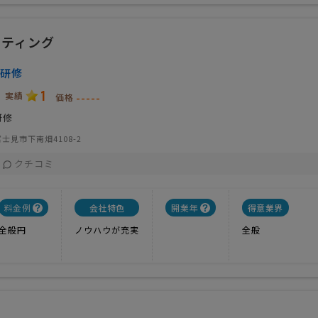
ルティング
研修
1
実績
-----
価格
研修
士見市下南畑4108-2
クチコミ
料金例
会社特色
開業年
得意業界
全般円
ノウハウが充実
全般