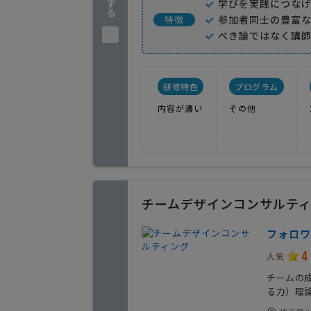
学びを実践につな
参加者同士の豊富
特徴
べき論ではなく講
研修特色
プログラム
内容が濃い
その他
チームデザインコンサルテ
フォロワ
4
人気
チームの
る力）理