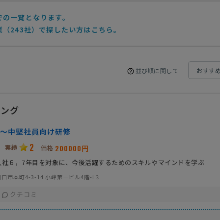
での一覧となります。
（243社）で探したい方はこちら。
並び順に関して
ィング
〜中堅社員向け研修
2
実績
200000円
価格
入社６，7年目を対象に、今後活躍するためのスキルやマインドを学ぶ
口市本町4-3-14 小峰第一ビル4階-L3
クチコミ