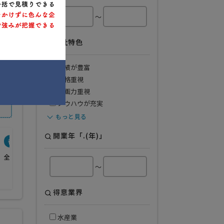
～
会社特色
実績が豊富
価格重視
企画力重視
ノウハウが充実
もっと見る
開業年「.(年)」
得意業界
全般
～
得意業界
水産業