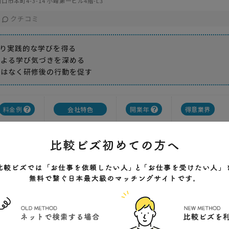
口市本町4-3-14 小峰第一ビル4階-L3
クチコミ
より実践的な学びを得る
による学び気づきを深める
ではなく研修後の行動を促す
料金例
会社特色
開業年
得意業界
200000円
実績が豊富
2018年
製造業
ノウハウが充実
サービス業
オーダーメイド可
小売業
ン
ュレーション研修