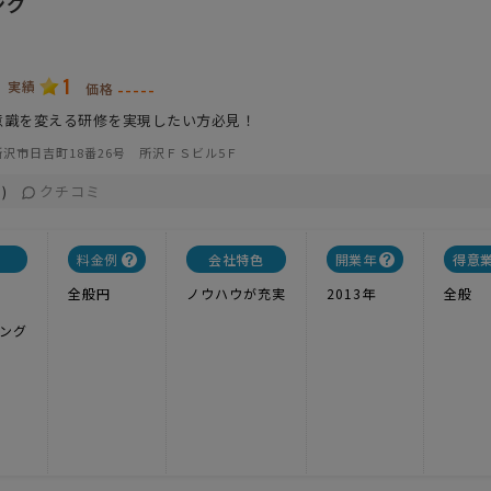
ング
1
実績
-----
価格
意識を変える研修を実現したい方必見！
沢市日吉町18番26号 所沢ＦＳビル5Ｆ
クチコミ
)
料金例
会社特色
開業年
得意
全般円
ノウハウが充実
2013年
全般
ング