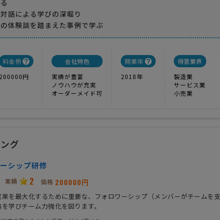
げる
な対話による学びの深堀り
師の体験談を踏まえた事例で学ぶ
料金例
会社特色
開業年
得意業界
200000円
実績が豊富
2018年
製造業
ノウハウが充実
サービス業
オーダーメイド可
小売業
ィング
ーシップ研修
2
実績
200000円
価格
成果を最大化するために重要な、フォロワーシップ（メンバーがチームを
論を学びチーム力強化を図ります。