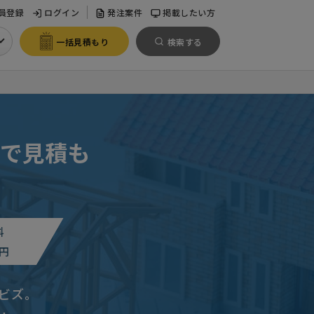
員登録
ログイン
発注案件
掲載したい方
一括見積もり
検索する
で見積も
料
円
ビズ。