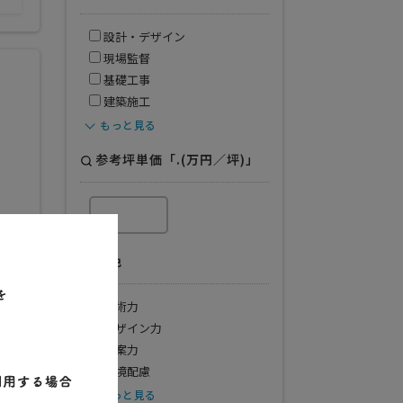
設計・デザイン
現場監督
基礎工事
建築施工
もっと見る
参考坪単価「.(万円／坪)」
特色
技術力
デザイン力
提案力
環境配慮
もっと見る