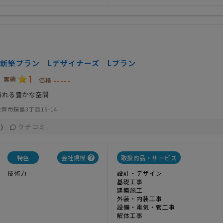
新築プラン Lデザイナーズ Lプラン
1
実績
-----
価格
溢れる豊かな空間
賀市鍋島3丁目15-14
クチコミ
)
特色
会社規模
取扱商品・サービス
技術力
設計・デザイン
基礎工事
建築施工
外装・内装工事
設備・電気・管工事
解体工事