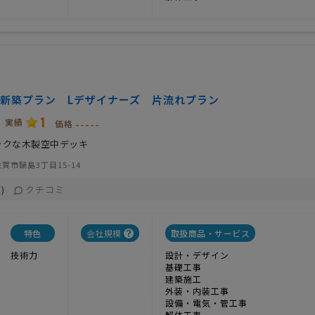
新築プラン Lデザイナーズ 片流れプラン
1
実績
-----
価格
ックな木製空中デッキ
賀市鍋島3丁目15-14
クチコミ
)
特色
会社規模
取扱商品・サービス
技術力
設計・デザイン
基礎工事
建築施工
外装・内装工事
設備・電気・管工事
解体工事