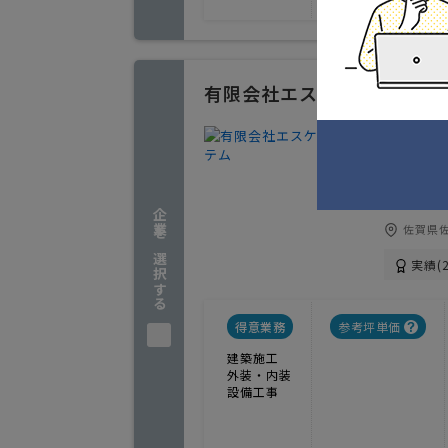
有限会社エスケイシステム
おススメ
1
人気
太陽光パ
企業を選択する
佐賀県佐
実績(2
得意業務
参考坪単価
建築施工
外装・内装
設備工事