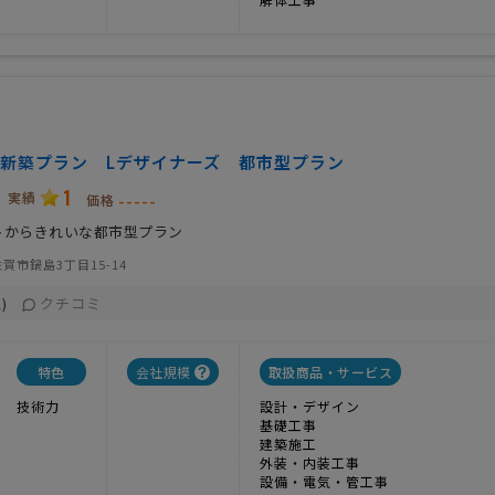
新築プラン Lデザイナーズ 都市型プラン
1
実績
-----
価格
トからきれいな都市型プラン
賀市鍋島3丁目15-14
クチコミ
)
特色
会社規模
取扱商品・サービス
技術力
設計・デザイン
基礎工事
建築施工
外装・内装工事
設備・電気・管工事