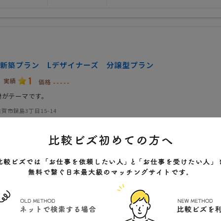
新築プラン Lデザイナーズ 分譲型プラン
1
実績
-----
価格
欒がテーマです。
賀市鍋島3丁目15-14
クチコミ
)
特色
会社規模
取扱商品・サービス
技術力
設計・デザイン
基礎工事
建築施工
外装・内装工事
設備・電気・管工事
解体工事