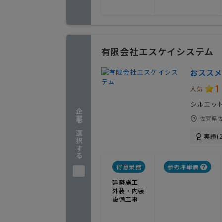
有限会社エスケイシステム
おススメ
1
人気
シルエッ
企業を選択する
佐賀県佐
実績(2
得意業務
参考坪単価
建築施工
外装・内装
設備工事