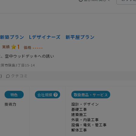
新築プラン Lデザイナーズ 新平屋プラン
1
実績
-----
価格
と、空中ウッドデッキへの誘い
賀市鍋島3丁目15-14
クチコミ
)
特色
会社規模
取扱商品・サービス
技術力
設計・デザイン
基礎工事
建築施工
外装・内装工事
設備・電気・管工事
解体工事