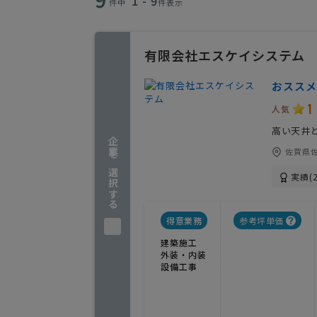
1 - 9
件中
件表示
有限会社エスケイシステム
おススメ
1
人気
高い天井
企業を選択する
佐賀県佐
実績(2
得意業務
参考坪単価
建築施工
外装・内装
設備工事