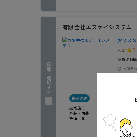
有限会社エスケイシステム
おススメ
1
人気
家族の団
企業を選択する
佐賀県佐
実績(2
得意業務
参考坪単価
建築施工
外装・内装
設備工事