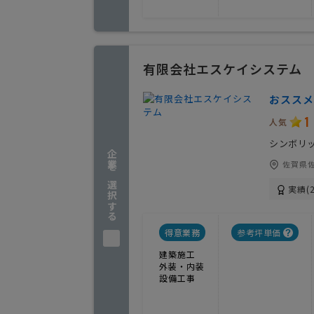
有限会社エスケイシステム
おススメ
1
人気
シンボリ
企業を選択する
佐賀県佐
実績(2
得意業務
参考坪単価
建築施工
外装・内装
設備工事