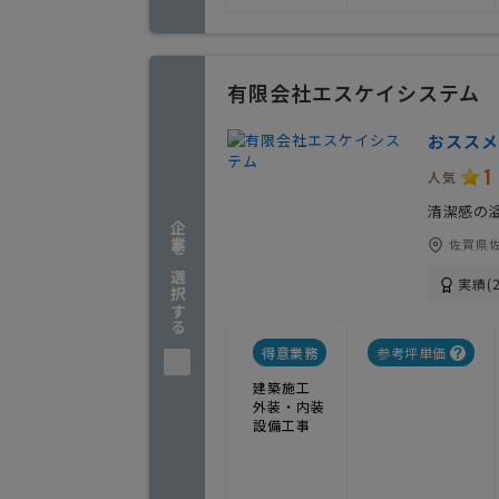
有限会社エスケイシステム
おススメ
1
人気
清潔感の
企業を選択する
佐賀県佐
実績(2
得意業務
参考坪単価
建築施工
外装・内装
設備工事