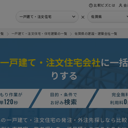
比較ビズとは
会
×
一戸建て・注文住宅
佐賀県
一覧
一戸建て・注文住宅・住宅建築の一覧
佐賀県の建設・建築会社一覧
一戸建て・注文住宅会社
に一括
りする
もり作業が
目的・条件で
完全無
120
検索
0
単
秒
お好み
利用料
県の一戸建て・注文住宅の発注・外注先探しなら比較