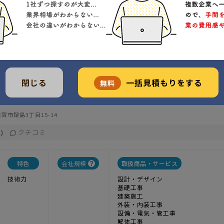
新築プラン Lデザイナーズ 郊外型プラン
閉じる
一括見積もりをする
無料
1
実績
-----
価格
ネルが似合う郊外型プラン
賀市鍋島3丁目15-14
クチコミ
)
特色
会社規模
取扱商品・サービス
技術力
設計・デザイン
基礎工事
建築施工
外装・内装工事
設備・電気・管工事
解体工事