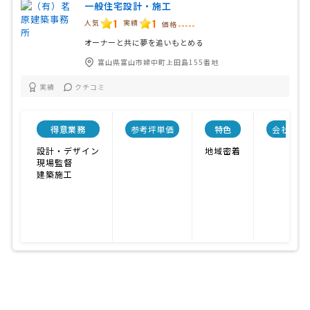
一般住宅設計・施工
1
1
人気
実績
価格
-----
オーナーと共に夢を追いもとめる
富山県富山市婦中町上田島155番地
実績
クチコミ
得意業務
参考坪単価
特色
会社規模
設計・デザイン
地域密着
現場監督
建築施工