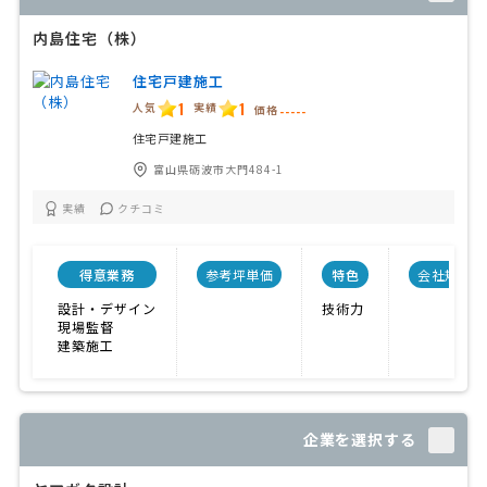
内島住宅（株）
住宅戸建施工
1
1
人気
実績
価格
-----
住宅戸建施工
富山県砺波市大門484-1
実績
クチコミ
得意業務
参考坪単価
特色
会社規模
設計・デザイン
技術力
現場監督
建築施工
企業を選択する