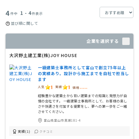
4
1 - 4
件中
件表示
並び順に関して
企業を選択する
大沢野土建工業(株)JOY HOUSE
一級建築士事務所として富山で創立75年以上
の実績あり。設計から施工までを自社で担当し
ます
1
1
人気
実績
価格
-----
経験豊かな建築士から若い建築までの知識と発想力が自
慢の会社です。 一級建築士事務所として、お客様の楽し
さや快適さを付加する提案をし、夢への第一歩をご一緒
させてください。
富山県富山市黒瀬181-4
実績(1)
クチコミ