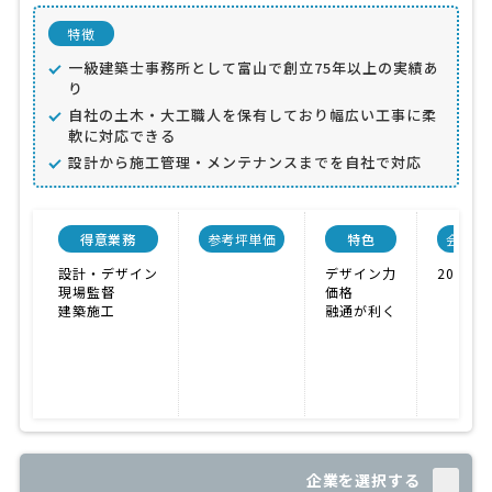
特徴
一級建築士事務所として富山で創立75年以上の実績あ
り
自社の土木・大工職人を保有しており幅広い工事に柔
軟に対応できる
設計から施工管理・メンテナンスまでを自社で対応
得意業務
参考坪単価
特色
会社規
設計・デザイン
デザイン力
20人
現場監督
価格
建築施工
融通が利く
企業を選択する