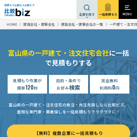
見積もり比較なら比較ビズ
MENU
一括見積もり
企業を探す
HOME
建設会社・建築会社
建設会社・建築会社の一覧
一戸建て・注文
富山県の一戸建て・注文住宅会社
に一括
で見積もりする
見積もり作業が
目的・条件で
完全無料
120
検索
0
簡単
秒
お好み
利用料
円
富山県の一戸建て・注文住宅の発注・外注先探しなら比較ビズ。
面倒な専門家・業者探しを一括見積もりでラクラクに！
【無料】複数企業に一括見積もり