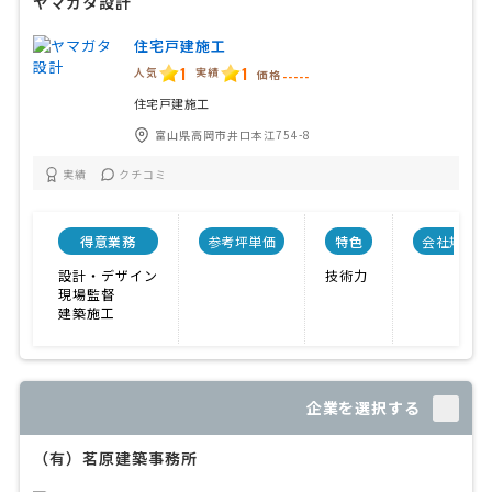
ヤマガタ設計
住宅戸建施工
1
1
人気
実績
価格
-----
住宅戸建施工
富山県高岡市井口本江754-8
実績
クチコミ
得意業務
参考坪単価
特色
会社規模
設計・デザイン
技術力
現場監督
建築施工
企業を選択する
（有）茗原建築事務所