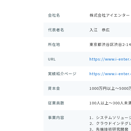
会社名
株式会社アイエンター
代表者名
入江 恭広
所在地
東京都渋谷区渋谷2-14
URL
https://www.i-enter.
実績紹介ページ
https://www.i-enter
資本金
1000万円以上～500
従業員数
100人以上～300人未
事業内容
1．システムソリュー
2．クラウドインテグ
3．先端技術研究開発