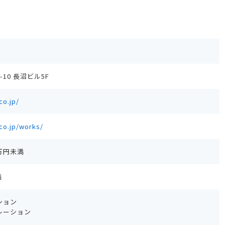
-10 長沼ビル5F
co.jp/
.co.jp/works/
0万円未満
満
ション
レーション