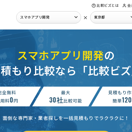
比較ビズとは
会
×
スマホアプリ開発
東京都
スマホアプリ開発
の
見積もり比較なら「比較ビズ
完全無料
最大
見積もり作
0
30社
12
利用料
円
比較可能
簡単
面倒な専門家・業者探しを一括見積もりでラクラクに！