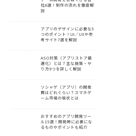
社6選！制作の流れを徹底解
説
アプリのデザインに必要な5
つのポイント！UI／UXや参
考サイト7選を解説
ASO対策（アプリストア最
適化）とは？主な施策・や
り方9つを詳しく解説
ソシャゲ（アプリ）の開発
費はどれぐらい？スマホゲ
ーム市場の現状とは
おすすめのアプリ開発ツー
ル15選！開発時に必要にな
るものやポイントも紹介