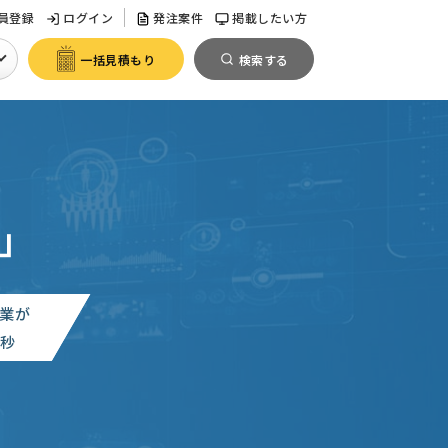
員登録
ログイン
発注案件
掲載したい方
一括見積もり
検索する
」
業が
0
秒