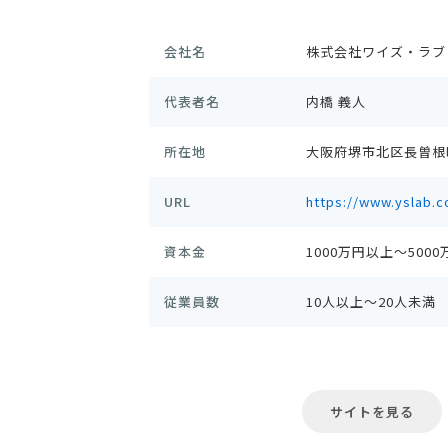
会社名
株式会社ワイズ・ラブ
代表者名
内橋 義人
所在地
大阪府堺市北区長曽根町3
URL
https://www.yslab.co
資本金
1000万円以上～500
従業員数
10人以上～20人未満
サイトを見る