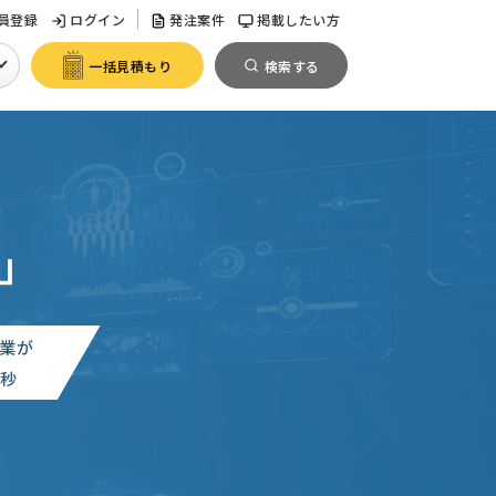
員登録
ログイン
発注案件
掲載したい方
一括見積もり
検索する
」
業が
0
秒