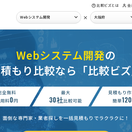
比較ビズとは
会
×
Webシステム開発
大阪府
Webシステム開発
の
見積もり比較なら「比較ビズ
完全無料
最大
見積もり作
0
30社
12
利用料
円
比較可能
簡単
面倒な専門家・業者探しを一括見積もりでラクラクに！