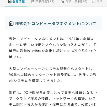
クチコ
会社情報
業務内容(14)
実績・事例(16)
株式会社コンピュータマネジメントについて
当社コンピュータマネジメントは、1984年の創業以
来、常に新しい技術とノウハウを取り入れながら、IT
業界の最前線で価値を創出し続けている独立系SIer企
業です。
大型コンピューターのシステム開発からスタートし、
90年代以降のインターネット普及期には、数多くのW
ebシステムを構築してきました。
現在は、DX推進が各企業にとって重要な課題となる中
で、クラウド環境の整備、ネットワークの構築、シス
テム開発・導入から運用・保守に至るまで、幅広いIT