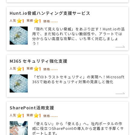
Hunt.io脅威ハンティング支援サービス
1
1
人気
実績
価格
-----
「隠れて見えない脅威」をあぶり出す！Hunt.ioの活
用で、まだ知られていない脆弱性や、アラートでは
分からない高度な攻撃に、いち早く対応しましょ
う！
M365 セキュリティ強化支援
1
1
人気
実績
価格
-----
「ゼロトラストセキュリティ」の実現へ！Microsoft
365で始めるセキュリティ対策の見直しと強化
SharePoint活用支援
1
1
人気
実績
価格
-----
「使えない」から「使える」へ。社内ポータルの作
成に役立つSharePointの導入から定着まで手厚くサ
ポートします。