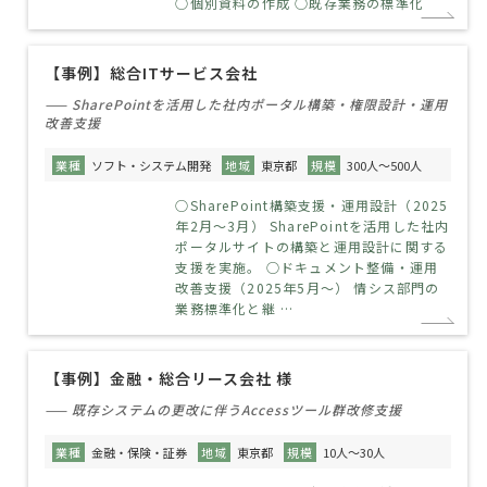
○個別資料の作成 ○既存業務の標準化
【事例】総合ITサービス会社
—— SharePointを活用した社内ポータル構築・権限設計・運用
改善支援
業種
ソフト・システム開発
地域
東京都
規模
300人～500人
○SharePoint構築支援・運用設計（2025
年2月～3月） SharePointを活用した社内
ポータルサイトの構築と運用設計に関する
支援を実施。 ○ドキュメント整備・運用
改善支援（2025年5月～） 情シス部門の
業務標準化と継 …
【事例】金融・総合リース会社 様
—— 既存システムの更改に伴うAccessツール群改修支援
業種
金融・保険・証券
地域
東京都
規模
10人～30人