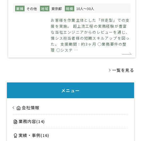
業種
その他
地域
東京都
規模
10人～30人
お客様を作業主体とした「伴走型」での支
援を実施。 超上流工程の実務経験が豊富
な当社エンジニアからのレビューを通じ、
情シス担当者様の短期スキルアップを図っ
た。 支援期間：約3ヶ月 ○業務要件の整
理 ○システ …
一覧を見る
メニュー
会社情報
業務内容(14)
実績・事例(16)