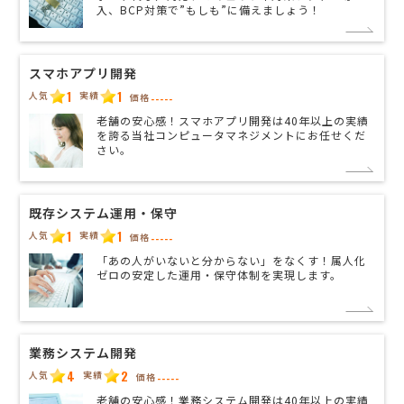
入、BCP対策で”もしも”に備えましょう！
スマホアプリ開発
1
1
人気
実績
価格
-----
老舗の安心感！スマホアプリ開発は40年以上の実績
を誇る当社コンピュータマネジメントにお任せくだ
さい。
既存システム運用・保守
1
1
人気
実績
価格
-----
「あの人がいないと分からない」をなくす！属人化
ゼロの安定した運用・保守体制を実現します。
業務システム開発
4
2
人気
実績
価格
-----
老舗の安心感！業務システム開発は40年以上の実績