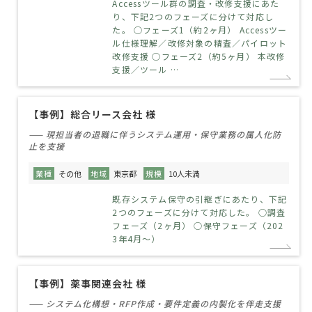
Accessツール群の調査・改修支援にあた
り、下記2つのフェーズに分けて対応し
た。 ○フェーズ1（約2ヶ月） Accessツー
ル仕様理解／改修対象の精査／パイロット
改修支援 ○フェーズ2（約5ヶ月） 本改修
支援／ツール …
【事例】総合リース会社 様
—— 現担当者の退職に伴うシステム運用・保守業務の属人化防
止を支援
業種
その他
地域
東京都
規模
10人未満
既存システム保守の引継ぎにあたり、下記
2つのフェーズに分けて対応した。 ○調査
フェーズ（2ヶ月） ○保守フェーズ（202
3年4月～）
【事例】薬事関連会社 様
—— システム化構想・RFP作成・要件定義の内製化を伴走支援