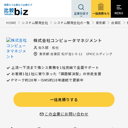
見積もり比較なら比較ビズ
MENU
一括見積もり
企業を探す
HOME
システム開発会社
システム開発会社の一覧
東京都
台東区
株式会社コンピュータマネジメント
佐久間 拓也
東京都
台東区
松が谷1-9-12 SPKビルディング
上流～下流まで情シス業務を1社完結で全面サポート
お客様1社1社に寄り添った「課題解決型」の伴走支援
Pマーク約20年・ISMS約10年連続で更新中
一括見積りする
この企業にお問い合わせ