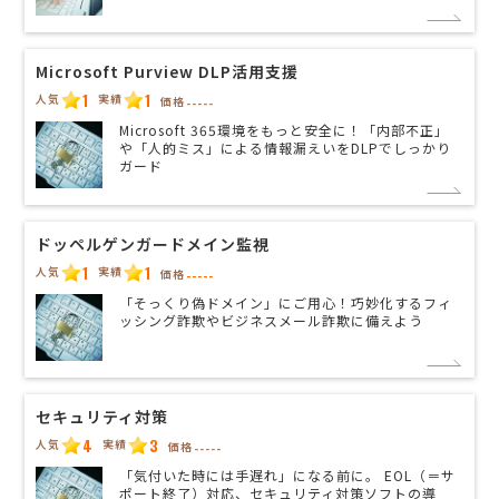
Microsoft Purview DLP活用支援
1
1
人気
実績
価格
-----
Microsoft 365環境をもっと安全に！「内部不正」
や「人的ミス」による情報漏えいをDLPでしっかり
ガード
ドッペルゲンガードメイン監視
1
1
人気
実績
価格
-----
「そっくり偽ドメイン」にご用心！巧妙化するフィ
ッシング詐欺やビジネスメール詐欺に備えよう
セキュリティ対策
4
3
人気
実績
価格
-----
「気付いた時には手遅れ」になる前に。 EOL（＝サ
ポート終了）対応、セキュリティ対策ソフトの導