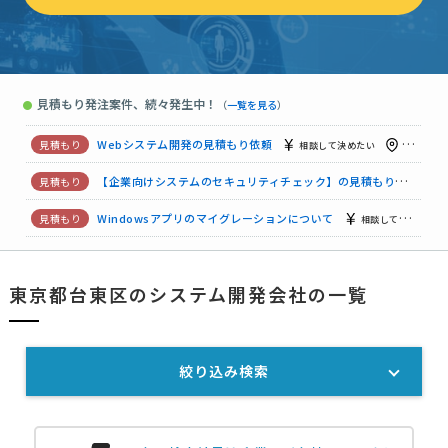
【リハビリテーションの専門職向け】スマホアプリ開発の見積もり依頼
【精算機システムの開発（組み込みC++）を支援】業務システムの見積もり依頼
【サーバOS更改】業務システムの見積もり依頼
700万円まで
見積もり発注案件、続々発生中！
●
（
一覧を見る
）
スマホアプリ開発の見積もり依頼
15万円まで
東京都
Webシステム開発の見積もり依頼
相談して決めたい
東京都
【企業向けシステムのセキュリティチェック】の見積もり依頼
Windowsアプリのマイグレーションについて
相談して決めたい
【貸別荘の予約管理システムの開】Webシステム開発の見積もり依頼
東京都台東区のシステム開発会社の一覧
【業務システムのエクセルシート作成依頼】システム開発会社への問合せ
絞り込み検索