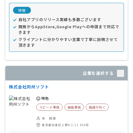
特徴
自社アプリのリリース実績も多数ございます
開発からAppStore,Google Playへの申請まで対応で
きます
クライアントに分かりやすい言葉で丁寧に説明させて
頂きます
企業を選択する
株式会社同州ソフト
特色
スピード重視
価格重視
融通が利く
朱 赫東
東京都台東区上野6-1-11 306号