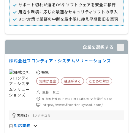
サポート切れが迫るOSやソフトウェアを安全に移行
用途や環境に応じた最適なセキュリティソフトの導入
BCP対策で業務の中断を最小限に抑え早期復旧を実現
企業を選択する
株式会社フロンティア・システムソリューションズ
特色
実績が豊富
融通が利く
こまめな対応
須藤 賢二
東京都台東区上野3丁目16番4号 文行堂ビル7階
https://www.frontier-syssol.com/
実績(2)
クチコミ
対応業務