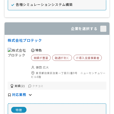
各種シミュレーションシステム構築
企業を選択する
株式会社プロテック
特色
実績が豊富
融通が利く
IT導入支援事業者
鎌田 広大
東京都台東区台東一丁目31番9号 ニューセンチュリー
ビル6階
実績(2)
クチコミ
対応業務
特徴