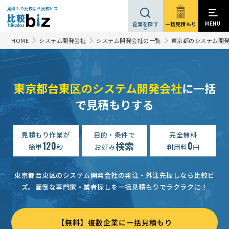
見積もり比較なら比較ビズ
MENU
一括見積もり
企業を探す
HOME
システム開発会社
システム開発会社の一覧
東京都のシステム開
東京都台東区のシステム開発会社
に一括
スマホアプリ開発の見積もり依頼
15万円まで
東京都
で見積もりする
Webシステム開発の見積もり依頼
相談して決めたい
東京都
見積もり作業が
目的・条件で
完全無料
【企業向けシステムのセキュリティチェック】の見積もり依頼
120
検索
0
簡単
秒
お好み
利用料
円
Windowsアプリのマイグレーションについて
相談して決めたい
【貸別荘の予約管理システムの開】Webシステム開発の見積もり依頼
東京都台東区のシステム開発会社の発注・外注先探しなら比較ビ
ズ。
面倒な専門家・業者探しを一括見積もりでラクラクに！
【業務システムのエクセルシート作成依頼】システム開発会社への問合せ
【発音トレーニングシステム】Webシステム開発の見積もり依頼
【無料】複数企業に一括見積もり