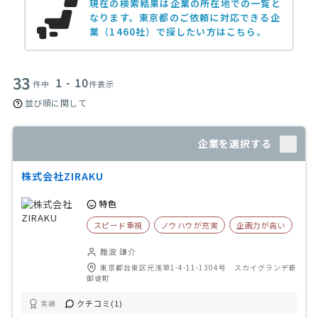
現在の検索結果は企業の所在地での一覧と
なります。
東京都のご依頼に対応できる企
業（1460社）で探したい方はこちら。
33
1 - 10
件中
件表示
並び順に関して
企業を選択する
株式会社ZIRAKU
特色
スピード重視
ノウハウが充実
企画力が高い
難波 謙介
東京都台東区元浅草1-4-11-1304号 スカイグランデ新
御徒町
クチコミ(1)
実績