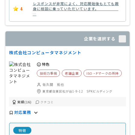
レスポンスが非常によく、対応開始後もとても親
4
身に相談に乗っていただいています。
…
企業を選択する
株式会社コンピュータマネジメント
特色
技術力重視
老舗企業
ISO・Pマークの所持
佐久間 拓也
東京都台東区松が谷1-9-12 SPKビルディング
実績(16)
クチコミ
対応業務
特徴