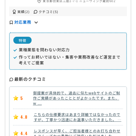
東京都台東区三筋1-7-1 ニューウィング蔵前602
実績(2)
クチコミ(5)
対応業務
特徴
業種業態を問わない対応力
作ってお終いではない・集客や業務改善など運営まで
考えてご提案
最新のクチコミ
御提案が具体的で、過去に似たwebサイトのご制
5
作ご実績があったこととがよかったです。また、
w …
こちらの仕様要求はあまり詳細ではなかったので
4.8
すが、丁寧かつ迅速にお返事いただきました。 …
レスポンスが早く、ご担当者様とのお打ち合わせ
4.4
もスムーズかつ柔軟にご対応いただけました。 …