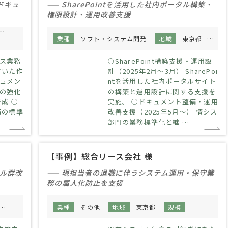
ドキュ
—— SharePointを活用した社内ポータル構築・
権限設計・運用改善支援
100人～300人
業種
ソフト・システム開発
地域
東京都
規模
ス業務
○SharePoint構築支援・運用設
ていた作
計（2025年2月～3月） SharePoi
ュメン
ntを活用した社内ポータルサイト
の強化
の構築と運用設計に関する支援を
成 ○
実施。 ○ドキュメント整備・運用
務の標準
改善支援（2025年5月～） 情シス
部門の業務標準化と継 …
【事例】総合リース会社 様
ール群改
—— 現担当者の退職に伴うシステム運用・保守業
務の属人化防止を支援
規模
10人～30人
業種
その他
地域
東京都
規模
10人未満