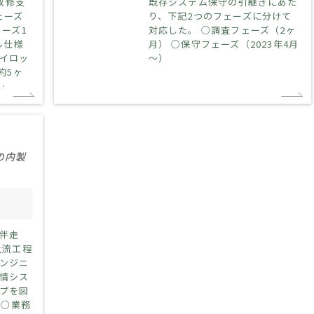
改修支
既存システム保守の引継ぎにあた
ェーズ
り、下記2つのフェーズに分けて
ーズ1
対応した。 ○調査フェーズ（2ヶ
ル仕様
月） ○保守フェーズ（2023年4月
イロッ
～）
約5ヶ
…
の内製
10人～30人
伴走
上流工程
ンジニ
情シス
プを図
 ○業務