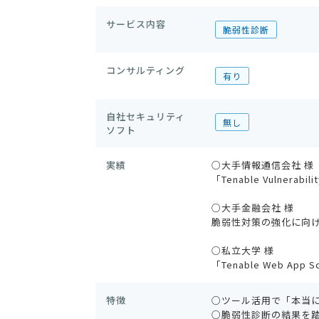
サービス内容
脆弱性診断
コンサルティング
有り
自社セキュリティ
無し
ソフト
実績
○大手情報通信会社 様
「Tenable Vulner
○大手金融会社 様
脆弱性対策の強化に向けた「T
○私立大学 様
「Tenable Web 
特徴
○ツール活用で「本当
○脆弱性診断の結果を