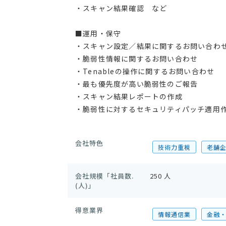
・スキャン結果確認 など
■運用・保守
・スキャン設定／結果に関するお問い合わ
・脆弱性情報に関するお問い合わせ
・Tenableの操作に関するお問い合わせ
・最も優先度が高い脆弱性のご報告
・スキャン結果レポートの作成
・脆弱性に対するセキュリティパッチ適用
会社特色
技術力重視
老舗
会社規模「社員数.
250 人
(人)」
得意業界
情報通信業
金融