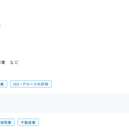
せ
作業 など
企業
ISO・Pマークの所持
・保険業
不動産業