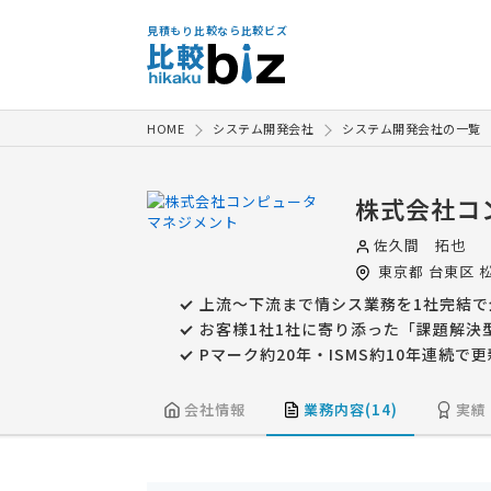
見積もり比較なら比較ビズ
HOME
システム開発会社
システム開発会社の一覧
株式会社コ
佐久間 拓也
東京都
台東区
松
上流～下流まで情シス業務を1社完結で
お客様1社1社に寄り添った「課題解決
Pマーク約20年・ISMS約10年連続で
会社情報
業務内容(14)
実績