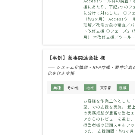
Accessツール群の調査・
援にあたり、下記2つのフ
に分けて対応した。 ○フェ
（約2ヶ月） Accessツー
理解／改修対象の精査／パ
ト改修支援 ○フェーズ2（
月） 本改修支援／ツール 
【事例】薬事関連会社 様
—— システム化構想・RFP作成・要件定義
化を伴走支援
業種
その他
地域
東京都
規模
お客様を作業主体とした「
型」での支援を実施。 超
の実務経験が豊富な当社エ
アからのレビューを通じ、
担当者様の短期スキルアッ
った。 支援期間：約3ヶ月