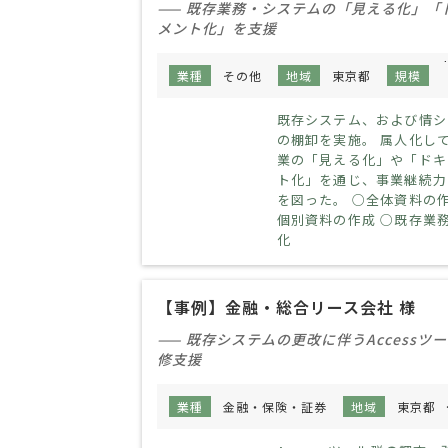
—— 既存業務・システムの「見える化」「
メント化」を支援
業種
その他
地域
東京都
規模
既存システム、および情シ
の棚卸を実施。 属人化し
業の「見える化」や「ドキ
ト化」を通じ、事業継続力
を図った。 ○全体資料の作
個別資料の作成 ○既存業
化
【事例】金融・総合リース会社 様
—— 既存システムの更改に伴うAccessツ
修支援
業種
金融・保険・証券
地域
東京都