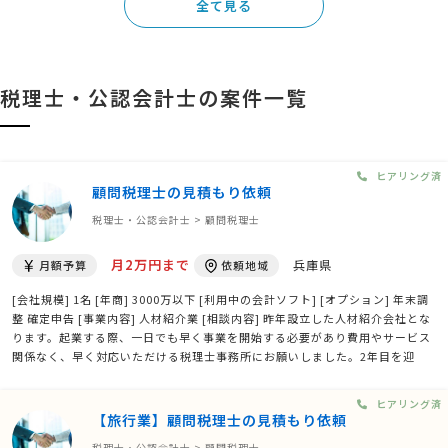
全て見る
税理士・公認会計士の案件一覧
ヒアリング済
顧問税理士の見積もり依頼
税理士・公認会計士 > 顧問税理士
月2万円まで
兵庫県
月額予算
依頼地域
[会社規模] 1名 [年商] 3000万以下 [利用中の会計ソフト] [オプション] 年末調
整 確定申告 [事業内容] 人材紹介業 [相談内容] 昨年設立した人材紹介会社とな
ります。起業する際、一日でも早く事業を開始する必要があり費用やサービス
関係なく、早く対応いただける税理士事務所にお願いしました。2年目を迎
え、落ち着いてきたこともあり、総合的に見直したいと考えております。 でき
れば神戸市内でお願いできると幸いです。
ヒアリング済
【旅行業】顧問税理士の見積もり依頼
税理士・公認会計士 > 顧問税理士