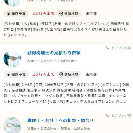
15万円まで
東京都
総額予算
依頼地域
[会社規模] 1名 [年商] 1億以下 [利用中の会計ソフト] [オプション] 記帳代行 確
定申告 [事業内容] 旅行業 [相談内容] 出来ればなるべく安い税理士を紹介いた
だきたいです。
ヒアリング済
顧問税理士の見積もり依頼
税理士・公認会計士 > 顧問税理士
15万円まで
東京都
総額予算
依頼地域
[会社規模] 2〜5名 [年商] 1000万以下 [利用中の会計ソフト] [オプション] 記帳
代行 節税相談 確定申告 月次決算 資金調達 補助金・助成金 給与計算 [事業内
容] 中古ブラッド物販とアマゾン物販 , 不動産賃貸と月極駐車場 , インターネ
ットビジネス , ゴールドEA [相談内容] チェックを入れたオプション内容につ
いての詳しいご説明を頂戴致したく存じます。
ヒアリング済
税理士・会計士への相談・問合せ
税理士・公認会計士 > 税理士・公認会計士