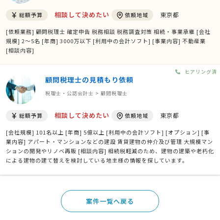
相談して決めたい
東京都
総額予算
依頼地域
[依頼業務] 顧問税理士 確定申告 税務相談 税務調査対策 相続・事業承継 [会社
規模] 2〜5名 [年商] 3000万以下 [利用中の会計ソフト] [事業内容] 不動産業
[相談内容]
ヒアリング済
顧問税理士の見積もり依頼
税理士・公認会計士 > 顧問税理士
相談して決めたい
東京都
総額予算
依頼地域
[会社規模] 101名以上 [年商] 5億以上 [利用中の会計ソフト] [オプション] [事
業内容] アパート・マンションなどの建設 賃貸建物の仲介及び管理 大規模マン
ションの開発やリノベ再販 [相談内容] 相続税軽減のため、建物の建築や老朽化
による建物の建て替えを検討している地主様の情報を探しています。
案件一覧へ戻る