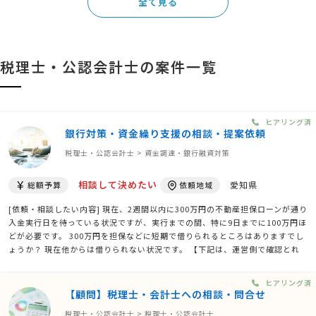
全て見る
税理士・公認会計士の案件一覧
ヒアリング済
銀行対策・資金繰り支援の相談・提案依頼
税理士・公認会計士 > 資金調達・銀行融資対策
相談して決めたい
愛知県
総額予算
依頼地域
[依頼・相談したい内容] 現在、2週間以内に300万円の不動産担保ローンが通り
入金実行日を待っている状況ですが、実行までの間、特に9日までに100万円ほ
どが必要です。 300万円を担保などに短期で借りられるところはありますでし
ょうか？ 現在他からは借りられない状況です。 【下記は、運営側で確認とれ
ました追加情報となります】 1. 不動産担保ローンの融資実行予定日はいつで
しょうか。 →１６日~２４日までの間に …
ヒアリング済
【顧問】税理士・会計士への相談・問合せ
税理士・公認会計士 > 税理士・公認会計士