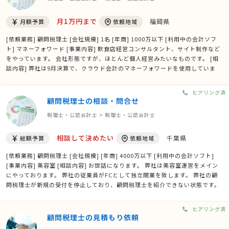
月1万円まで
福岡県
月額予算
依頼地域
[依頼業務] 顧問税理士 [会社規模] 1名 [年商] 1000万以下 [利用中の会計ソフ
ト] マネーフォワード [事業内容] 飲食店経営コンサルタント、サイト制作など
をやっています。 会社形態ですが、ほとんど個人経営みたいなものです。 [相
談内容] 弊社は9月決算で、クラウド会計のマネーフォワードを使用していま
す。 1名社員の小さい株式会社です。 予定納税の計算、決算を見ていただきた
いです。 入力は当方で行います。 経費 …
ヒアリング済
顧問税理士の相談・問合せ
税理士・公認会計士 > 税理士・公認会計士
相談して決めたい
千葉県
総額予算
依頼地域
[依頼業務] 顧問税理士 [会社規模] [年商] 4000万以下 [利用中の会計ソフト]
[事業内容] 美容室 [相談内容] お世話になります。 弊社は美容室運営をメイン
にやっております。 弊社の従業員がFCとして独立開業を致します。 弊社の顧
問税理士が新規の受付を停止しており、顧問税理士を紹介できない状態です。
独立するものの顧問税理士を探しております。 独立者をお願いして内容がよけ
れば弊社も変更を考えております。 …
ヒアリング済
顧問税理士の見積もり依頼