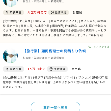
税理士・公認会計士 > 顧問税理士
月2万円まで
兵庫県
月額予算
依頼地域
[会社規模] 1名 [年商] 3000万以下 [利用中の会計ソフト] [オプション] 年末調
整 確定申告 [事業内容] 人材紹介業 [相談内容] 昨年設立した人材紹介会社とな
ります。起業する際、一日でも早く事業を開始する必要があり費用やサービス
関係なく、早く対応いただける税理士事務所にお願いしました。2年目を迎
え、落ち着いてきたこともあり、総合的に見直したいと考えております。 でき
れば神戸市内でお願いできると幸いです。
ヒアリング済
【旅行業】顧問税理士の見積もり依頼
税理士・公認会計士 > 顧問税理士
15万円まで
東京都
総額予算
依頼地域
[会社規模] 1名 [年商] 1億以下 [利用中の会計ソフト] [オプション] 記帳代行 確
定申告 [事業内容] 旅行業 [相談内容] 出来ればなるべく安い税理士を紹介いた
だきたいです。
案件一覧へ戻る