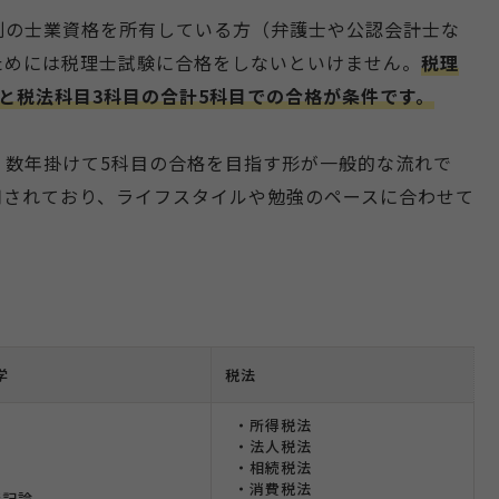
別の士業資格を所有している方（弁護士や公認会計士な
ためには税理士試験に合格をしないといけません。
税理
と税法科目3科目の合計5科目での合格が条件です。
、数年掛けて5科目の合格を目指す形が一般的な流れで
用されており、ライフスタイルや勉強のペースに合わせて
学
税法
・所得税法
・法人税法
・相続税法
・消費税法
簿記論