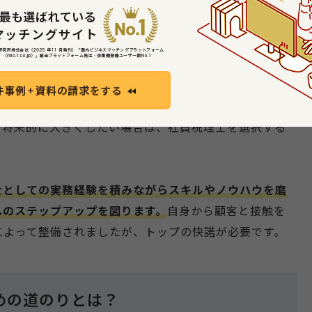
所と雇用契約を締結し、税務書類の作成や税金処理に関
福利厚生が保障されており、安定した働き方が望める点
税理士と所属税理士の2種類に分けられ、所属税理士は社
員」として位置づけられます。
籍していないと法人化できない一方、法人化すると拠点を
を将来的に大きくしたい場合は、社員税理士を選択する
士としての実務経験を積みながらスキルやノウハウを磨
へのステップアップを図ります。
自身から顧客と接触を
によって整備されましたが、トップの快諾が必要です。
めの道のりとは？