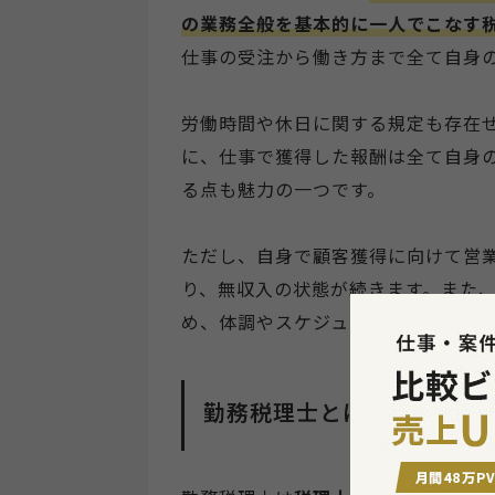
の業務全般を基本的に一人でこなす
仕事の受注から働き方まで全て自身
労働時間や休日に関する規定も存在
に、仕事で獲得した報酬は全て自身
る点も魅力の一つです。
ただし、自身で顧客獲得に向けて営
り、無収入の状態が続きます。また
め、体調やスケジュールを管理する
勤務税理士とは