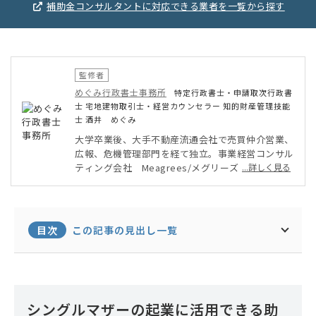
補助金コンサルタントに対応できる業者を一覧から探す
監修者
めぐみ行政書士事務所
特定行政書士・申請取次行政書
士 宅地建物取引士・経営カウンセラー 知的財産管理技能
士 酒井 めぐみ
大学卒業後、大手不動産流通会社で売買仲介営業、
広報、危機管理部門を経て独立。事業経営コンサル
ティング会社 Meagrees/メグリーズ 設立、代
...詳しく見る
表（現職）VRシステム企画開発会社 株式会社セ
ールスビジョンを2013年設立、代表取締役10期勤
めて退任めぐみ行政書士事務所では、これまでの不
動産業界35年および会社経営、プライベートでは
目次
この記事の見出し一覧
離婚/再婚、親の介護/看護/相続等の経験から得た
知見を活して、みなさまの「この先の希望や願い」
を形にするお手伝いをしています。
シングルマザーの起業に活用できる助