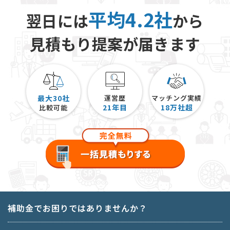
平均4.2社
翌日には
から
見積もり提案が届きます
最大30社
運営歴
マッチング実績
21
年目
18
万社超
比較可能
補助金でお困りではありませんか？