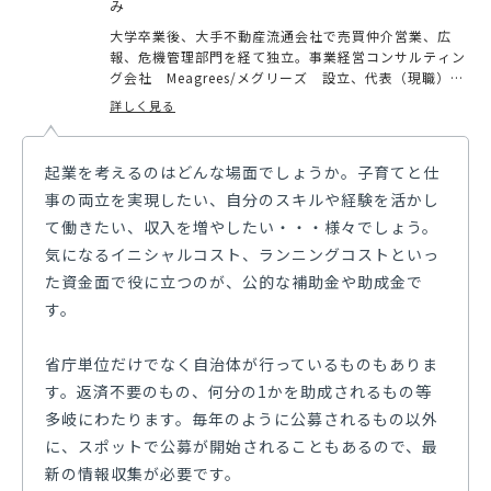
み
大学卒業後、大手不動産流通会社で売買仲介営業、広
報、危機管理部門を経て独立。事業経営コンサルティン
グ会社 Meagrees/メグリーズ 設立、代表（現職）VR
システム企画開発会社 株式会社セールスビジョンを20
詳しく見る
13年設立、代表取締役10期勤めて退任めぐみ行政書士
事務所では、これまでの不動産業界35年および会社経
営、プライベートでは離婚/再婚、親の介護/看護/相続
起業を考えるのはどんな場面でしょうか。子育てと仕
等の経験から得た知見を活して、みなさまの「この先の
事の両立を実現したい、自分のスキルや経験を活かし
希望や願い」を形にするお手伝いをしています。
て働きたい、収入を増やしたい・・・様々でしょう。
気になるイニシャルコスト、ランニングコストといっ
た資金面で役に立つのが、公的な補助金や助成金で
す。
省庁単位だけでなく自治体が行っているものもありま
す。返済不要のもの、何分の1かを助成されるもの等
多岐にわたります。毎年のように公募されるもの以外
に、スポットで公募が開始されることもあるので、最
新の情報収集が必要です。