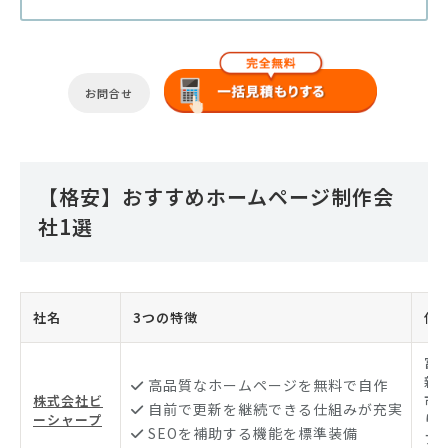
お問合せ
【格安】おすすめホームページ制作会
社1選
社名
3つの特徴
住
富
新町
高品質なホームページを無料で自作
株式会社ビ
市
自前で更新を継続できる仕組みが充実
ーシャープ
り
SEOを補助する機能を標準装備
プ