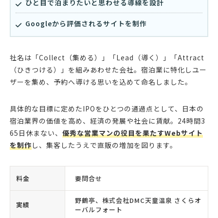
ひと目で泊まりたいと思わせる導線を設計
Googleから評価されるサイトを制作
社名は「Collect（集める）」「Lead（導く）」「Attract
（ひきつける）」を組みあわせた会社。宿泊業に特化しユー
ザーを集め、予約へ導ける思いを込めて命名しました。
具体的な目標に定めたIPOをひとつの通過点として、日本の
宿泊業界の価値を高め、経済の発展や社会に賃献。24時間3
65日休まない、
優秀な営業マンの役目を果たすWebサイト
を制作
し、集客したうえで直販の増加を図ります。
料金
要問合せ
野鶴亭、株式会社DMC天童温泉 さくらオ
実績
ーバルフォート