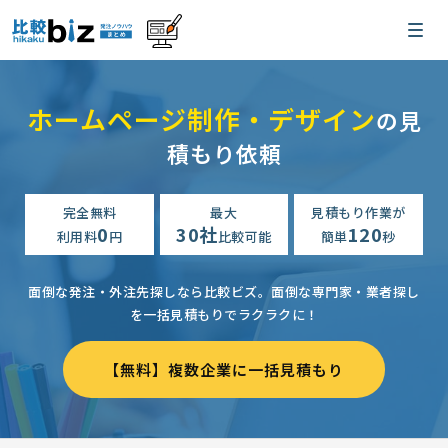
ホームページ制作・デザイン
の見
積もり依頼
完全無料
最大
見積もり作業が
0
30社
120
利用料
円
比較可能
簡単
秒
面倒な発注・外注先探しなら比較ビズ。
面倒な専門家・業者探し
を一括見積もりでラクラクに！
【無料】複数企業に一括見積もり