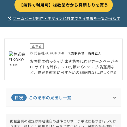
【無料で利用可】複数業者から見積もりを貰う
ホームページ制作・デザインに対応できる業者を一覧から探す
監修者
株式会社KOKOROMI
代表取締役 高井正人
お客様の強みを引き出す集客に強いホームページや
ECサイトを制作。SEO対策からSNS、広告運用な
ど、成果を確実に出すための継続的なWEBマーケテ
...詳しく見る
ィング・運用サポートも行い、クライアントのWEB
を使った事業展開を手厚くサポート。経済産業省認
定の情報処理支援機関として、よりお客様に沿った
形でのIT導入も行っている。
目次
この記事の見出し一覧
掲載企業の選定は弊社独自の基準とリサーチ手法に基づき行ってお
ります。詳しくは
編集ポリシー
をご覧ください。掲載企業の情報は