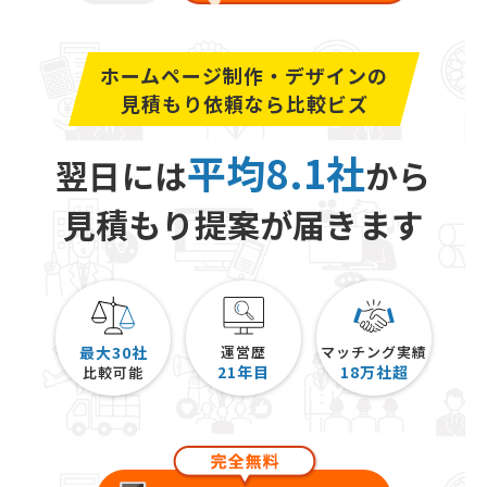
ホームページ制作・デザインの
見積もり依頼なら比較ビズ
平均8.1社
翌日には
から
見積もり提案が届きます
最大30社
運営歴
マッチング実績
21
年目
18
万社超
比較可能