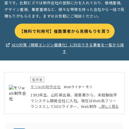
変です。比較ビズでは制作会社の登録に力を入れており、価格重視、
デザイン重視、集客重視など、様々な特徴を持った会社から一括で見
積もりがもらえます。まずはお気軽にご相談ください。
【無料で利用可】複数業者から見積もりを貰う
SEO対策（検索エンジン最適化）に対応できる業者を一覧から探
す
監修者
モリweb制作会社
Webライター モリ
1992年生、山形県出身。接客業から、未経験独学
でシステム開発会社に入社。現在はWeb系フリー
ランスとしてSEOライター、Web制作、Webデザ
...詳しく見る
インなどを軸に、幅広く活動中。自身が運営するブ
ログのPV数は年間14万人を超える。温泉と旅行が
趣味。