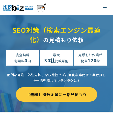
SEO対策（検索エンジン最適
化）
の見積もり依頼
完全無料
最大
見積もり作業が
0
30社
120
利用料
円
比較可能
簡単
秒
面倒な発注・外注先探しなら比較ビズ。
面倒な専門家・業者探し
を一括見積もりでラクラクに！
【無料】複数企業に一括見積もり