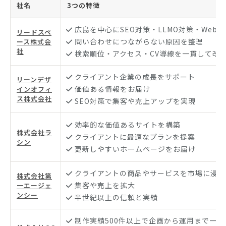
社名
3つの特徴
広島を中心にSEO対策・LLMO対策・Web
リードスペ
問い合わせにつながらない原因を整理
ース株式会
社
検索順位・アクセス・CV導線を一貫して改
クライアント企業の成長をサポート
リーンデザ
価値ある情報をお届け
インオフィ
ス株式会社
SEO対策で集客や売上アップを実現
効率的な価値あるサイトを構築
株式会社ラ
クライアントに最適なプランを提案
シン
更新しやすいホームページをお届け
クライアントの商品やサービスを市場に浸透
株式会社第
集客や売上を拡大
一エージェ
ンシー
半世紀以上の信頼と実績
制作実績500件以上で企画から運用まで一貫