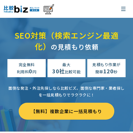
SEO対策（検索エンジン最適
化）
の見積もり依頼
完全無料
最大
見積もり作業が
0
30社
120
利用料
円
比較可能
簡単
秒
面倒な発注・外注先探しなら比較ビズ。
面倒な専門家・業者探し
を一括見積もりでラクラクに！
【無料】複数企業に一括見積もり