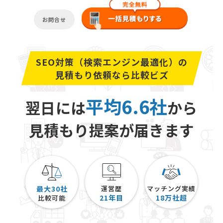
お問合せ
SEO対策（検索エンジン最適化）の
見積もり依頼なら比較ビズ
平均6.6社
翌日には
から
見積もり提案が届きます
最大30社
運営歴
マッチング実績
21
年目
18
万社超
比較可能