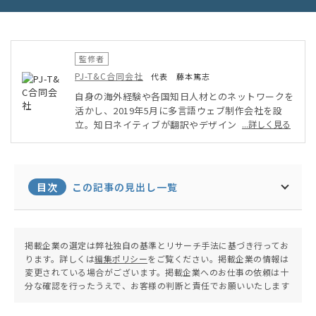
監修者
PJ-T&C合同会社
代表 藤本篤志
自身の海外経験や各国知日人材とのネットワークを
活かし、2019年5月に多言語ウェブ制作会社を設
立。知日ネイティブが翻訳やデザインを担当する、
...詳しく見る
「多言語サイト制作」を得意としている。同時に、
Yubico社やAuthenTrend社等、海外の先進セキュ
リティ機器を、正規代理店として日本で展開。「認
証セキュリティ」の普及と中小企業での導入をサポ
目次
この記事の見出し一覧
ートしている。
掲載企業の選定は弊社独自の基準とリサーチ手法に基づき行ってお
ります。詳しくは
編集ポリシー
をご覧ください。掲載企業の情報は
変更されている場合がございます。掲載企業へのお仕事の依頼は十
分な確認を行ったうえで、お客様の判断と責任でお願いいたします