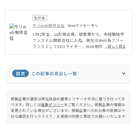
監修者
モリweb制作会社
Webライター モリ
1992年生、山形県出身。接客業から、未経験独学
でシステム開発会社に入社。現在はWeb系フリー
ランスとしてSEOライター、Web制作、Webデザ
...詳しく見る
インなどを軸に、幅広く活動中。自身が運営するブ
ログのPV数は年間14万人を超える。温泉と旅行が
趣味。
目次
この記事の見出し一覧
掲載企業の選定は弊社独自の基準とリサーチ手法に基づき行ってお
ります。詳しくは
編集ポリシー
をご覧ください。掲載企業の情報は
変更されている場合がございます。掲載企業へのお仕事の依頼は十
分な確認を行ったうえで、お客様の判断と責任でお願いいたします