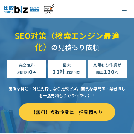
SEO対策（検索エンジン最適
化）
の見積もり依頼
完全無料
最大
見積もり作業が
0
30社
120
利用料
円
比較可能
簡単
秒
面倒な発注・外注先探しなら比較ビズ。
面倒な専門家・業者探し
を一括見積もりでラクラクに！
【無料】複数企業に一括見積もり