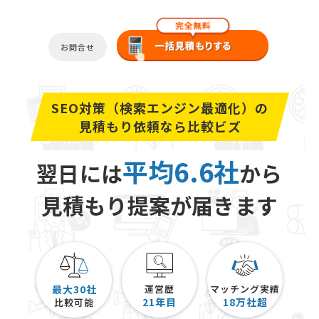
お問合せ
SEO対策（検索エンジン最適化）の
見積もり依頼なら比較ビズ
平均6.6社
翌日には
から
見積もり提案が届きます
最大30社
運営歴
マッチング実績
21
年目
18
万社超
比較可能