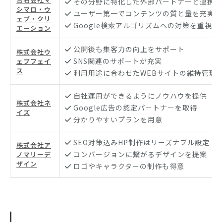
その分野に特化した外部パートナーと連携
シマロ・ウ
ユーザー第一でコンテンツの質と量を充実
ェブ・クリ
Google検索アルゴリズムへの対策を重視
エーション
公開後も集客力の向上をサポート
株式会社ウ
SNS関連のサポートが充実
ェブフェイ
ス
利用用途に合わせたWEBサイトの維持管理
自社運用ができるようにノウハウを提供
株式会社ネ
Google広告の認定パートナーを取得
イズ
分かりやすいプランを用意
SEO対策込みHP制作はリーズナブル設定
株式会社ア
コンバージョンに繋がるデザインを提案
ノマリーデ
ザイン
ロゴやキャラクターの制作も得意