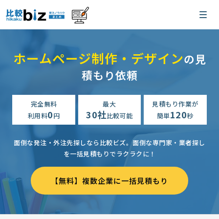
ホームページ制作・デザイン
の見
積もり依頼
完全無料
最大
見積もり作業が
0
30社
120
利用料
円
比較可能
簡単
秒
面倒な発注・外注先探しなら比較ビズ。
面倒な専門家・業者探し
を一括見積もりでラクラクに！
【無料】複数企業に一括見積もり