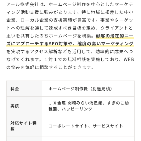
アール株式会社は、ホームページ制作を中心としたマーケテ
ィング活動支援に強みがあります。特に地域に根差した中小
企業、ローカル企業の支援実績が豊富です。事業やターゲッ
トへの理解を通して達成すべき目標を定め、クライアントと
思いを共有したのちホームページを構築。
顧客の潜在的ニー
ズにアプローチするSEO対策や、確度の高いマーケティング
を実現するアクセス解析なども活用して、効率的に成果へつ
なげてくれます。１対１での無料相談を実施しており、WEB
の悩みを気軽に相談することができます。
料金
ホームページ制作費（別途見積）
ＪＸ金属 関崎みらい海星館、すぎのこ幼
実績
稚園、ハッピーリンク
対応サイト種
コーポレートサイト、サービスサイト
類