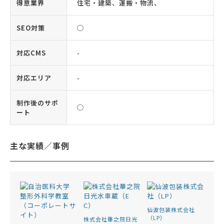
得意業界
住宅・建築、運搬・物流、
SEO対策
◯
対応CMS
-
対応エリア
-
制作後のサポ
◯
ート
主な実績／事例
仙波包装株式会社
（LP）
株式会社華之院日光