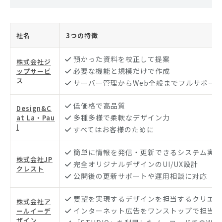
社名
3つの特徴
預かった資料を校正して提案
株式会社ジ
必要な機能と規模だけで作成
ップサービ
ス
サーバー管理からWeb全般までフルサポー
低価格で高品質
Design&C
多種多様で柔軟なデザイン力
at La・Pau
l
すべてはお客様のために
簡単に情報を発信・更新できるシステム実装
株式会社JP
完全オリジナルデザインのUI/UX設計
クレスト
公開後の更新サポートや運用相談に対応
要望を実現するデザインを担当するクリエイ
株式会社ア
インターネット広告をワンストップで担当
ールイーデ
ザイン