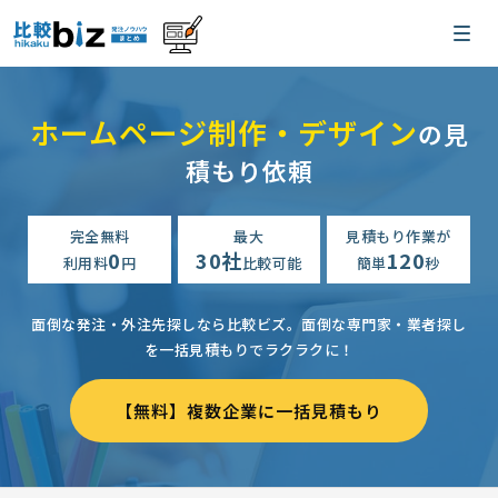
ホームページ制作・デザイン
の見
積もり依頼
完全無料
最大
見積もり作業が
0
30社
120
利用料
円
比較可能
簡単
秒
面倒な発注・外注先探しなら比較ビズ。
面倒な専門家・業者探し
を一括見積もりでラクラクに！
【無料】複数企業に一括見積もり