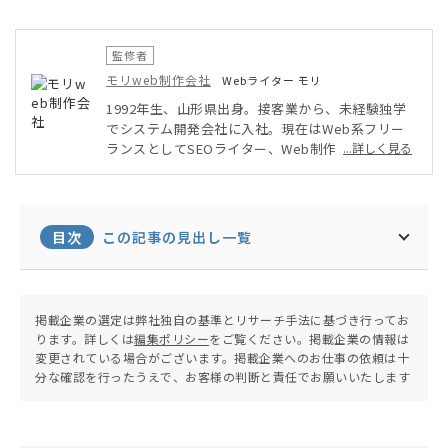
監修者
モリweb制作会社
Webライター モリ
1992年生、山形県出身。接客業から、未経験独学
でシステム開発会社に入社。現在はWeb系フリー
ランスとしてSEOライター、Web制作、Webデザ
...詳しく見る
インなどを軸に、幅広く活動中。自身が運営するブ
ログのPV数は年間14万人を超える。温泉と旅行が
趣味。
目次
この記事の見出し一覧
掲載企業の選定は弊社独自の基準とリサーチ手法に基づき行ってお
ります。詳しくは
編集ポリシー
をご覧ください。掲載企業の情報は
変更されている場合がございます。掲載企業へのお仕事の依頼は十
分な確認を行ったうえで、お客様の判断と責任でお願いいたします