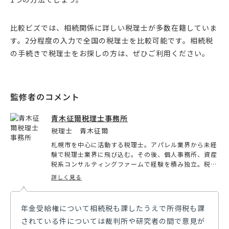
比較ビズでは、相続関係に詳しい税理士が多数在籍していま
す。2分程度の入力で全国の税理士を比較可能です。相続税
の手続きで税理士をお探しの方は、ぜひご利用ください。
青木征爾税理士事務所
税理士 青木征爾
札幌市を中心に活動する税理士。アパレル業界から未経
験で税理士業界に飛び込む。その後、個人事務所、資産
税系コンサルティングファームで経験を積み独立。税理
士の仕事で重要なことはお客様とのコミュニケーション
詳しく見る
であるという考えから対話を重視している。中小企業の
経営支援、スタートアップ支援、相続業務を得意として
いる。
年金受給権について相続税も課したうえで所得税も課
されている件については裁判所や研究者の間で意見が