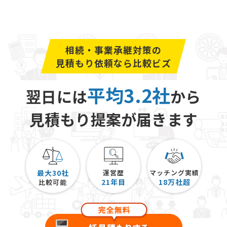
相続税の課税根拠はいくつかあります。
相続税は包括的所得概念においては所得であるため相
続税は所得税の補完をしているという考え方や、富の
相続・事業承継対策の
再分配のために課税を行うためという考え方がありま
見積もり依頼なら比較ビズ
す。
平均3.2社
翌日には
から
また、被相続人の蓄財の中には税制上の優遇により十
分に課税されていなかった部分があり被相続人の生前
見積もり提案が届きます
所得についての精算という考え方、被相続人の蓄財は
社会保障を受けたことによるため資産の引継ぎの社会
化など複数の考え方があります。
専門家の間でも課税根拠の適正性について議論になる
最大30社
運営歴
マッチング実績
21
年目
18
万社超
比較可能
ところではあります。