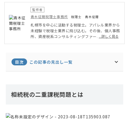
監修者
青木征爾税理士事務所
税理士 青木征爾
札幌市を中心に活動する税理士。アパレル業界から
未経験で税理士業界に飛び込む。その後、個人事務
所、資産税系コンサルティングファームで経験を積
...詳しく見る
み独立。税理士の仕事で重要なことはお客様とのコ
ミュニケーションであるという考えから対話を重視
している。中小企業の経営支援、スタートアップ支
援、相続業務を得意としている。
目次
この記事の見出し一覧
相続税の二重課税問題とは