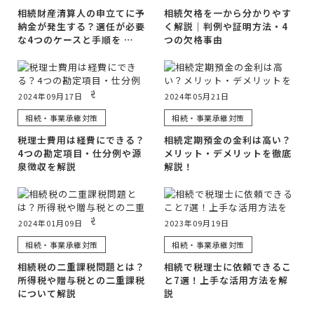
相続財産清算人の申立てに予
相続欠格を一から分かりやす
納金が発生する？選任が必要
く解説｜判例や証明方法・4
な4つのケースと手順を …
つの欠格事由
2024年09月17日
2024年05月21日
相続・事業承継対策
相続・事業承継対策
税理士費用は経費にできる？
相続定期預金の金利は高い？
4つの勘定項目・仕分例や源
メリット・デメリットを徹底
泉徴収を解説
解説！
2024年01月09日
2023年09月19日
相続・事業承継対策
相続・事業承継対策
相続税の二重課税問題とは？
相続で税理士に依頼できるこ
所得税や贈与税との二重課税
と7選！上手な活用方法を解
について解説
説