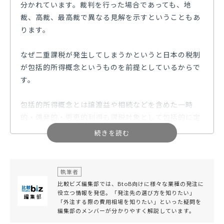
分かれています。裁判を行った場合であっても、地
裁、高裁、最高裁で異なる見解を示すということもあ
ります。
なぜ二重課税が発生してしまうかというと日本の税制
が包括的所得概念というものを前提としているからで
す。
包括的所得概念とは譲渡益や相続などを含めた一時
的・偶発的・恩恵的利得も課税対象として包括的に定
義されるべきという考え方です。一時的・偶発的・恩
恵的利得が課税対象としてふさわしくないという考え
方は制限的所得概念といいます。
執筆者
外国では制限的所得概念の考え方をする国もあり、譲
比較ビズ編集部では、BtoB向けに様々な業種の発注に
渡益や相続税などについて課税がされない、または課
役立つ情報を発信。「発注先の選び方を知りたい」
「外注する際の費用相場を知りたい」といった疑問を
税が少ない国もあります。
編集部のメンバーが分かりやすく解説しています。