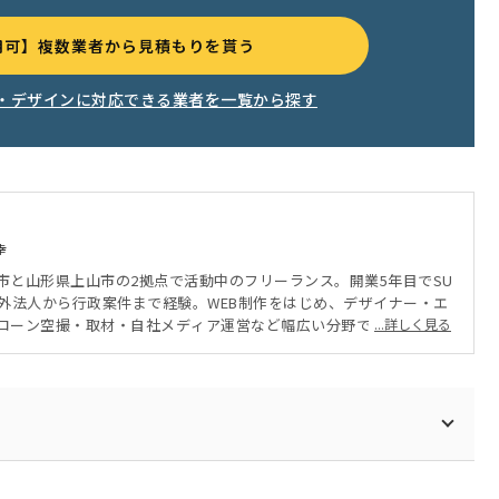
用可】複数業者から見積もりを貰う
・デザインに対応できる業者を一覧から探す
幸
市と山形県上山市の2拠点で活動中のフリーランス。開業5年目でSU
・海外法人から行政案件まで経験。WEB制作をはじめ、デザイナー・エ
ローン空撮・取材・自社メディア運営など幅広い分野で活動中。中
...詳しく見る
。