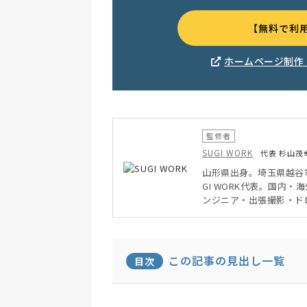
【無料で利
ホームページ制作
監修者
SUGI WORK
代表 杉山茂
山形県出身。埼玉県越谷
GI WORK代表。国内
ンジニア・出張撮影・ド
小企業の課題解決が得意
この記事の見出し一覧
目次