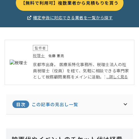
【無料で利用可】複数業者から見積もりを貰う
確定申告に対応できる業者を一覧から探す
監修者
税理士
佐藤 憲亮
京都市出身。 医療系特化事務所、税理士法人の社
員税理士（役員）を経て、気軽に相談できる専門家
として税務顧問業務をメインに活動。実務で得た知
...詳しく見る
識や経験を活かし、税務記事や税務論文の執筆、ブ
ログの運営をしている書くことが好きな税理士。大
学卒業後、税理士事務所で14年の実務経験を積み
ながら、大学院で税法を学ぶ。2020年に税理士登
目次
この記事の見出し一覧
録。2023年6月に京都市中京区にて独立。また、顧
客企業の利益最大化を実現するため、バックオフィ
スの効率化や改善に力を入れており、経理代行及び
コンサルの事業会社を設立。経理、財務、税務の支
援を得意としている。