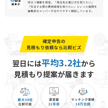
役立つ情報を発信。「発注先の選び方を知りたい」
「外注する際の費用相場を知りたい」といった疑問を
編集部のメンバーが分かりやすく解説しています。
確定申告の
見積もり依頼なら比較ビズ
平均3.2社
翌日には
から
見積もり提案が届きます
最大30社
運営歴
マッチング実績
21
年目
18
万社超
比較可能