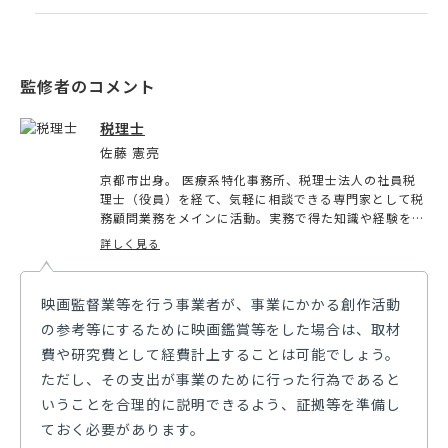
税理士
佐藤 憲亮
京都市出身。 医療系特化事務所、税理士法人の社員税
理士（役員）を経て、気軽に相談できる専門家として税
務顧問業務をメインに活動。実務で得た知識や経験を活
かし、税務記事や税務論文の執筆、ブログの運営をして
詳しく見る
いる書くことが好きな税理士。大学卒業後、税理士事務
所で14年の実務経験を積みながら、大学院で税法を学
ぶ。2020年に税理士登録。2023年6月に京都市中京区
映画監督業等を行う事業者が、事業にかかる創作活動
にて独立。また、顧客企業の利益最大化を実現するた
の参考等にするために映画鑑賞等をした場合は、取材
め、バックオフィスの効率化や改善に力を入れており、
経理代行及びコンサルの事業会社を設立。経理、財務、
費や研究費として経費計上することは可能でしょう。
税務の支援を得意としている。
ただし、その支出が事業のために行った行為であると
いうことを合理的に説明できるよう、証拠等を準備し
ておく必要があります。