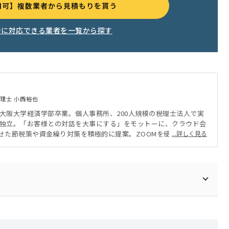
用可】複数業者から見積もりを貰う
告に対応できる業者を一覧から探す
理士 小西裕也
 大阪大学経済学部卒業。個人事務所、200人規模の税理士法人で実
年に独立。「お客様との対話を大事にする」をモットーに、クラウド会
せた節税策や資金繰り対策を積極的に提案。ZOOMを使ったオンラ
...詳しく見る
、クライアントは全国に。