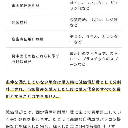
オイル、フィルター、ガソ
車両関連消耗品
リン代など
包装用紙、リボン、レジ袋
包装材料
など
チラシ、うちわ、カレンダ
広告宣伝用印刷物
ーなど
展示用のフィギュア、スト
見本品その他これらに準ず
ロー、プラスチックのスプ
る棚卸資産
ーンなど
条件を満たしていない場合は購入時に減価償却費として分割
計上され、当該資産を購入した年度に購入代金のすべてを費
用とすることはできません。
減価償却とは、固定資産を耐用年数に応じて費用計上してい
く会計処理を指します。たとえば高額な自動車やパソコン機
器などを購入した場合、購入した年に1回で経費計上せず