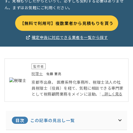
す。見積もりしたからといって、必ずしも契約する必要はありませ
ん。まずはお気軽にご利用ください。
【無料で利用可】複数業者から見積もりを貰う
確定申告に対応できる業者を一覧から探す
監修者
税理士
佐藤 憲亮
京都市出身。 医療系特化事務所、税理士法人の社
員税理士（役員）を経て、気軽に相談できる専門家
として税務顧問業務をメインに活動。実務で得た知
...詳しく見る
識や経験を活かし、税務記事や税務論文の執筆、ブ
ログの運営をしている書くことが好きな税理士。大
学卒業後、税理士事務所で14年の実務経験を積み
ながら、大学院で税法を学ぶ。2020年に税理士登
目次
この記事の見出し一覧
録。2023年6月に京都市中京区にて独立。また、顧
客企業の利益最大化を実現するため、バックオフィ