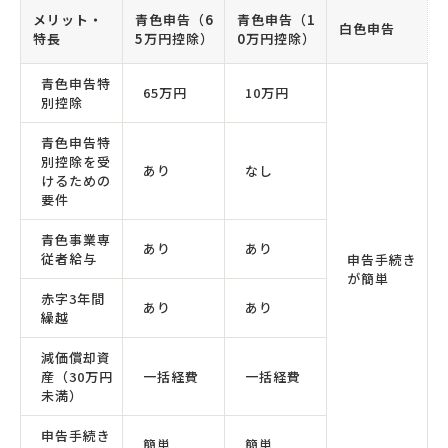
メリット・
青色申告（6
青色申告（1
白色申告
特長
5万円控除）
0万円控除）
青色申告特
65万円
10万円
別控除
青色申告特
別控除を受
あり
なし
けるための
要件
青色事業専
あり
あり
従者給与
申告手続き
が簡単
赤字3年間
あり
あり
繰越
減価償却資
産（30万円
一括経費
一括経費
未満）
申告手続き
簡単
簡単