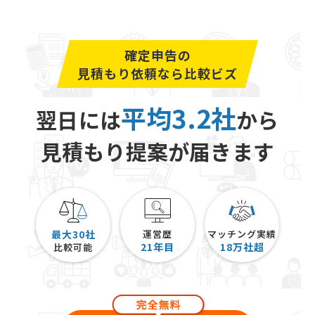
確定申告の
見積もり依頼なら比較ビズ
平均3.2社
翌日には
から
見積もり提案が届きます
最大30社
運営歴
マッチング実績
21
年目
18
万社超
比較可能