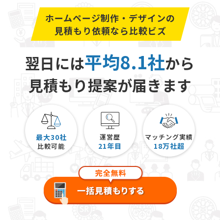
ホームページ制作・デザインの
見積もり依頼なら比較ビズ
平均8.1社
翌日には
から
見積もり提案が届きます
最大30社
運営歴
マッチング実績
21
年目
18
万社超
比較可能