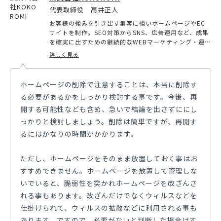
代表取締役 高井正人
お客様の強みを引き出す集客に強いホームページやEC
サイトを制作。SEO対策からSNS、広告運用など、成果
を確実に出すための継続的なWEBマーケティング・運用
サポートも行い、クライアントのWEBを使った事業展開
詳しく見る
を手厚くサポート。経済産業省認定の情報処理支援機関
として、よりお客様に沿った形でのIT導入も行ってい
る。
ホームページの削除で注意することは、本当に削除す
る必要があるかをしっかり検討する事です。今後、再
開する可能性なども含め、急いで結論を出さずににし
っかりと検討しましょう。削除は簡単ですが、再開す
るにはかなりの時間がかかります。
ただし、ホームページをそのまま放置しておく事はお
すすめできません。ホームページを放置して管理しな
いでいると、脆弱性を突かれホームページを改ざんさ
れる事もあります。改ざんだけでなくウィルスなどを
仕掛けられて、ウィルスの拡散などに利用される事も
あります。ですので、必要がないと判断した場合はす