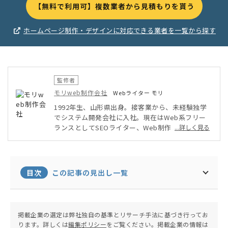
【無料で利用可】複数業者から見積もりを貰う
ホームページ制作・デザインに対応できる業者を一覧から探す
監修者
モリweb制作会社
Webライター モリ
1992年生、山形県出身。接客業から、未経験独学
でシステム開発会社に入社。現在はWeb系フリー
ランスとしてSEOライター、Web制作、Webデザ
...詳しく見る
インなどを軸に、幅広く活動中。自身が運営するブ
ログのPV数は年間14万人を超える。温泉と旅行が
趣味。
目次
この記事の見出し一覧
掲載企業の選定は弊社独自の基準とリサーチ手法に基づき行ってお
ります。詳しくは
編集ポリシー
をご覧ください。掲載企業の情報は