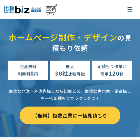
ホームページ制作・デザイン
の見
積もり依頼
完全無料
最大
見積もり作業が
0
30社
120
利用料
円
比較可能
簡単
秒
面倒な発注・外注先探しなら比較ビズ。
面倒な専門家・業者探し
を一括見積もりでラクラクに！
【無料】複数企業に一括見積もり