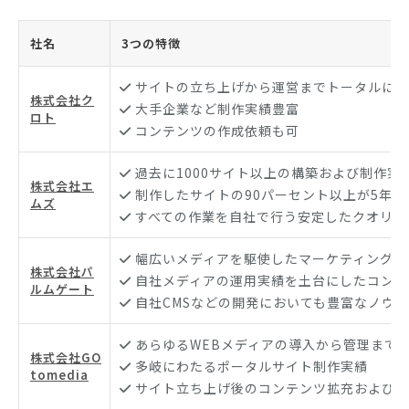
社名
3つの特徴
サイトの立ち上げから運営までトータルにサ
株式会社ク
大手企業など制作実績豊富
ロト
コンテンツの作成依頼も可
過去に1000サイト以上の構築および制作実
株式会社エ
制作したサイトの90パーセント以上が5年以
ムズ
すべての作業を自社で行う安定したクオリテ
幅広いメディアを駆使したマーケティングの
株式会社パ
自社メディアの運用実績を土台にしたコンサ
ルムゲート
自社CMSなどの開発においても豊富なノウ
あらゆるWEBメディアの導入から管理まで
株式会社GO
多岐にわたるポータルサイト制作実績
tomedia
サイト立ち上げ後のコンテンツ拡充および戦