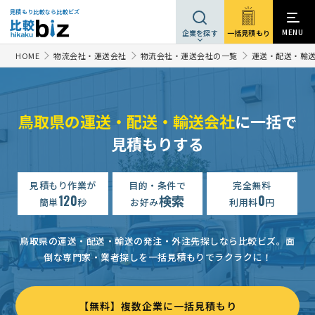
見積もり比較なら比較ビズ
MENU
一括見積もり
企業を探す
HOME
物流会社・運送会社
物流会社・運送会社の一覧
運送・配送・輸
鳥取県の運送・配送・輸送会社
に一括で
【混載便】【鳥取から大阪までトラクターの運送】運送・配送・輸送の見積もり依頼
見積もりする
【バイクの配送】運送・配送・輸送の見積もり依頼
予算上限なし
【農機具の搬送依頼・鳥取県から長野県へ】運送・配送・輸送の見積もり依頼
見積もり作業が
目的・条件で
完全無料
120
検索
0
簡単
秒
お好み
利用料
円
運送・配送・輸送の見積もり依頼
相談して決めたい
鳥取県
鳥取→大阪・芝刈り機の輸送見積もり依頼
予算上限なし
鳥取
鳥取県の運送・配送・輸送の発注・外注先探しなら比較ビズ。
面
倒な専門家・業者探しを一括見積もりでラクラクに！
プレジャーボート陸送（香川→鳥取）依頼
30万円まで
鳥取県
【長野県から鳥取県東伯郡琴浦町までコンバインの輸送費】の見積もり依頼
【無料】複数企業に一括見積もり
【農機具の配送・鳥取県→栃木県へ】運送・配送・輸送の見積もり依頼