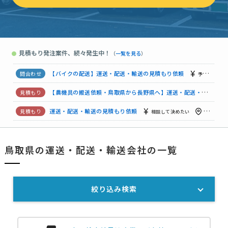
運送・配送の見積もり依頼
3万円まで
鳥取県
【プレジャーボート・和船】運送の見積もり依頼
15万円まで
見積もり発注案件、続々発生中！
●
（
一覧を見る
）
【混載便】【鳥取から大阪までトラクターの運送】運送・配送・輸送の見積もり依頼
【バイクの配送】運送・配送・輸送の見積もり依頼
予算上限なし
【農機具の搬送依頼・鳥取県から長野県へ】運送・配送・輸送の見積もり依頼
運送・配送・輸送の見積もり依頼
相談して決めたい
鳥取県
鳥取→大阪・芝刈り機の輸送見積もり依頼
予算上限なし
鳥取
鳥取県の運送・配送・輸送会社の一覧
プレジャーボート陸送（香川→鳥取）依頼
30万円まで
鳥取県
絞り込み検索