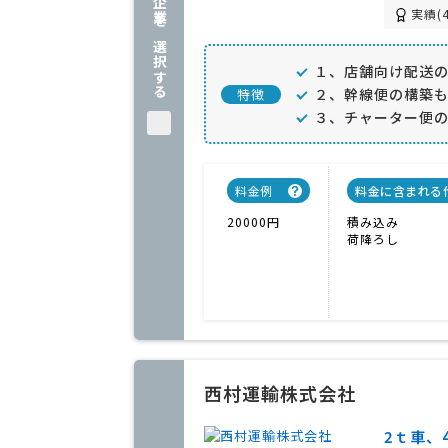
企業を選択する
実績(4
１、店舗向け配送
２、幹線便の構築
特徴
３、チャーター便
料金例
料金に含まれる
20000円
積み込み
荷降ろし
西村運輸株式会社
2ｔ車、