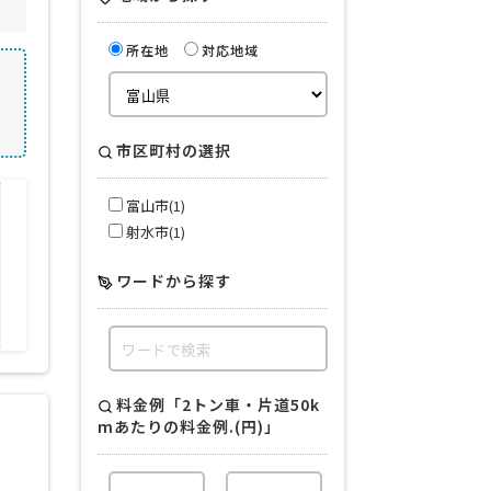
所在地
対応地域
市区町村の選択
富山市(1)
対応業種
射水市(1)
流通・小売
通信販売
ワードから探す
健康食品
アパレル
飲料
料金例「2トン車・片道50k
mあたりの料金例.(円)」