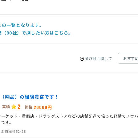
本県玉名市）】の見積もり依頼
相談して決めたい
富山県
ーナへ 27フィート船の陸送】の見積もり依頼
相談して決めたい
での一覧となります。
業（80社）で探したい方はこちら。
並び順に関して
（納品）の経験豊富です！
2
実績
20000円
価格
マーケット・量販店・ドラッグストアなどの店舗配送で培った経験でノウ
リです。
水市稲積52-28