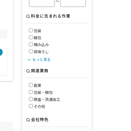
～
料金に含まれる作業
包装
梱包
積み込み
荷降ろし
種
もっと見る
関連業務
倉庫
包装・梱包
検査・流通加工
その他
会社特色