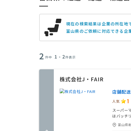
【中古車移送(富山県富山市～熊
【富山のマリーナから千葉のマリ
現在の検索結果は企業の所在地
富山県のご依頼に対応できる企
2
1 - 2
件中
件表示
株式会社J・FAIR
店舗配送
1
人気
スーパー
はバッチ
富山県射