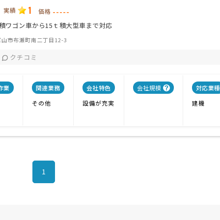
1
実績
-----
価格
積ワゴン車から15ｔ積大型車まで対応
山市布瀬町南二丁目12-3
クチコミ
作業
関連業務
会社特色
会社規模
対応業
その他
設備が充実
建機
1