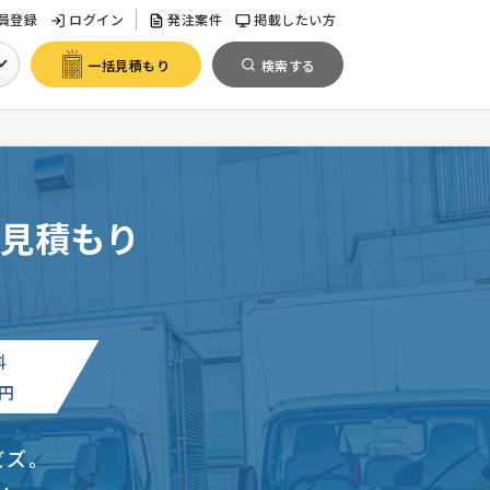
員登録
ログイン
発注案件
掲載したい方
一括見積もり
検索する
見積もり
料
円
ビズ。