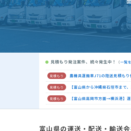
運送・配送・輸送の見積もり依頼
【中古車移送(富山県富山市～熊
【富山のマリーナから千葉のマリ
【小型グランドピアノ・富山県の
運送・配送・輸送の見積もり依頼
見積もり発注案件、続々発生中！
●
（
一覧
運送・配送・輸送の見積もり依頼
【飲食イベントで使用の10ｔ冷
農機具運搬車J71の陸送見積もり
【富山県から沖縄県石垣市まで、
【富山県高岡市方面→横浜港】運
運送・配送・輸送の見積もり依頼
富山県の運送・配送・輸送会