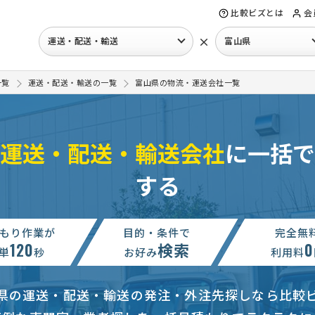
比較ビズとは
会
×
運送・配送・輸送
富山県
一覧
運送・配送・輸送の一覧
富山県の物流・運送会社一覧
運送・配送・輸送会社
に一括で
する
もり作業が
目的・条件で
完全無
120
検索
0
依頼
単
秒
7万円まで
富山県
お好み
利用料
軽自動車NBoxを輸送】の見積もり依頼
10万円まで
富山県
県の運送・配送・輸送の発注・外注先探しなら比較
送・配送・輸送の見積もり依頼
予算上限なし
富山県