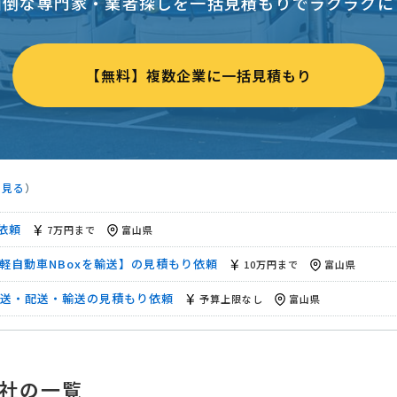
面倒な専門家・業者探しを一括見積もりでラクラクに
相談して決めたい
富山県
本県玉名市）】の見積もり依頼
相談して決めたい
富山県
【無料】複数企業に一括見積もり
ーナへ 27フィート船の陸送】の見積もり依頼
相談して決めたい
1F→千葉県の戸建て1Fへ】運送の見積り依頼
相談して決めたい
5万円まで
富山県
を見る
）
5万円まで
富山県
凍車・車両の移動はありません！】の見積依頼
予算上限なし
富山県
依頼
7万円まで
富山県
軽自動車NBoxを輸送】の見積もり依頼
10万円まで
富山県
送・配送・輸送の見積もり依頼
予算上限なし
富山県
相談して決めたい
富山県
社の一覧