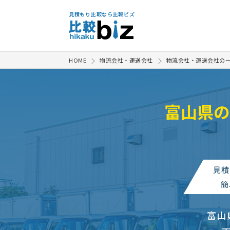
見積もり比較なら比較ビズ
HOME
物流会社・運送会社
物流会社・運送会社の
富山県の
見積
農機具運搬車J71の陸送見積もり
簡
【富山県から沖縄県石垣市まで、
富山
【富山県高岡市方面→横浜港】運