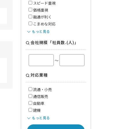
スピード重視
価格重視
融通が利く
こまめな対応
もっと見る
会社規模「社員数.(人)」
～
対応業種
流通・小売
通信販売
自動車
建機
もっと見る