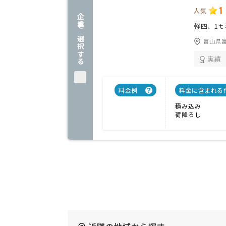
1
人気
企業を選択する
軽四、1ｔ
富山県富
実績
料金例
料金に含まれる
積み込み
荷降ろし