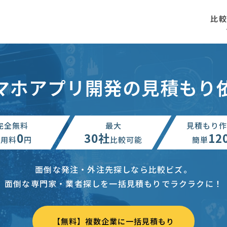
比
マホアプリ開発の見積もり
完全無料
最大
見積もり作
0
30社
12
利用料
円
比較可能
簡単
面倒な発注・外注先探しなら比較ビズ。
面倒な専門家・業者探しを一括見積もりでラクラクに！
【無料】複数企業に一括見積もり