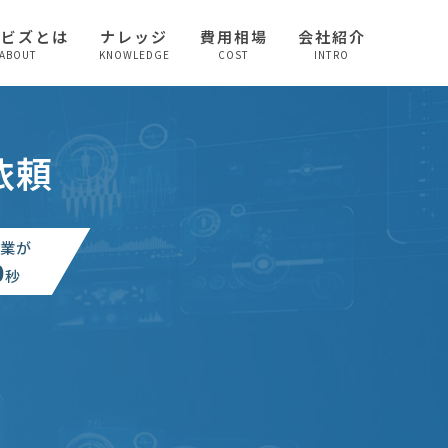
較ビズとは
ナレッジ
費用相場
会社紹介
ABOUT
KNOWLEDGE
COST
INTRO
依頼
業が
0
秒