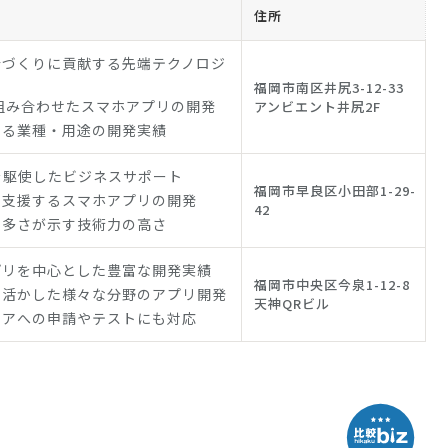
住所
会づくりに貢献する先端テクノロジ
福岡市南区井尻3-12-33
を組み合わせたスマホアプリの開発
アンビエント井尻2F
たる業種・用途の開発実績
を駆使したビジネスサポート
福岡市早良区小田部1-29-
を支援するスマホアプリの開発
42
の多さが示す技術力の高さ
プリを中心とした豊富な開発実績
福岡市中央区今泉1-12-8
を活かした様々な分野のアプリ開発
天神QRビル
トアへの申請やテストにも対応