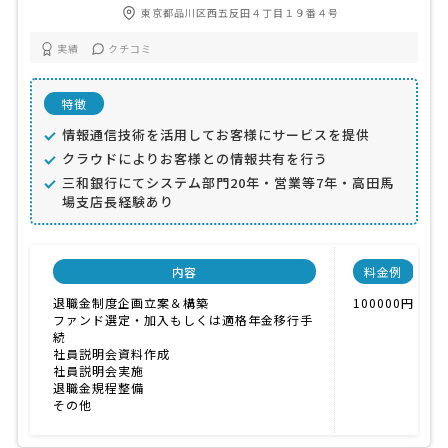
東京都品川区西五反田４丁目１９番４号
実績
クチコミ
特徴
情報通信技術を活用してお客様にサービスを提供
クラウドによりお客様との情報共有を行う
三和銀行にてシステム部門20年・営業等7年・高田馬
場支店長経験あり
内容
料金例
退職金制度企画立案＆構築
100000円
ファンド選定・加入もしくは適格年金移行手
続
社員説明会資料作成
社員説明会実施
退職金規程整備
その他