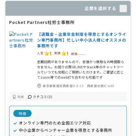
企業を選択する
Pocket Partners社労士事務所
【退職金・企業年金制度を得意とするオンライ
ン専門事務所】忙しい中小法人様にオススメの
事務所です
1
1
人気
実績
価格
-----
定期訪問がありませんので、安価かつ無駄なお時間取ら
せません。お困りの際はLINEやSlack等のチャットツー
ルでいつでも気軽にご質問いただけます。ご要望に応じ
てzoom等でのweb打ち合わせも可能です
東京都新宿区西新宿3-3-13 西新宿水間ビル6F
クチコミ(3)
実績
特徴
オンライン専門のため全国エリア対応
中小企業からベンチャー企業を得意とする事務所