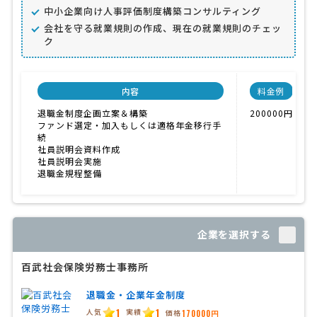
中小企業向け人事評価制度構築コンサルティング
会社を守る就業規則の作成、現在の就業規則のチェッ
ク
内容
料金例
退職金制度企画立案＆構築
200000円
ファンド選定・加入もしくは適格年金移行手
続
社員説明会資料作成
社員説明会実施
退職金規程整備
企業を選択する
百武社会保険労務士事務所
退職金・企業年金制度
1
1
人気
実績
価格
170000円