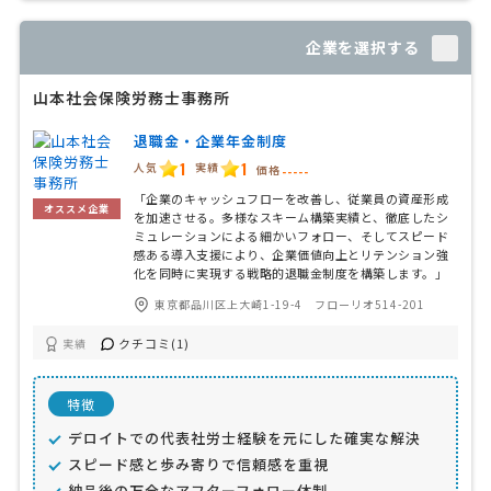
企業を選択する
山本社会保険労務士事務所
退職金・企業年金制度
1
1
人気
実績
価格
-----
「企業のキャッシュフローを改善し、従業員の資産形成
オススメ企業
を加速させる。多様なスキーム構築実績と、徹底したシ
ミュレーションによる細かいフォロー、そしてスピード
感ある導入支援により、企業価値向上とリテンション強
化を同時に実現する戦略的退職金制度を構築します。」
東京都品川区上大崎1-19-4 フローリオ514-201
クチコミ(1)
実績
特徴
デロイトでの代表社労士経験を元にした確実な解決
スピード感と歩み寄りで信頼感を重視
納品後の万全なアフターフォロー体制