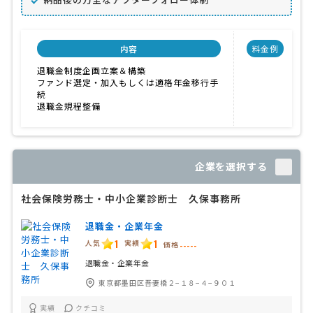
内容
料金例
退職金制度企画立案＆構築
ファンド選定・加入もしくは適格年金移行手
続
退職金規程整備
企業を選択する
社会保険労務士・中小企業診断士 久保事務所
退職金・企業年金
1
1
人気
実績
価格
-----
退職金・企業年金
東京都墨田区吾妻橋２−１８−４−９０１
実績
クチコミ