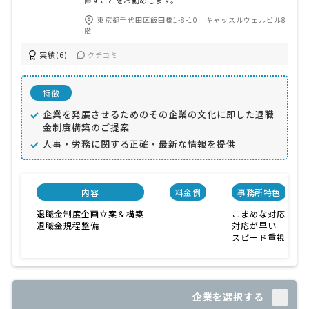
直すことをお勧めします。
東京都千代田区飯田橋1-8-10 キャッスルウェルビル8
階
実績(6)
クチコミ
特徴
企業を発展させるためのその企業の文化に即した退職
金制度構築のご提案
人事・労務に関する正確・最新な情報を提供
内容
料金例
事務所特色
退職金制度企画立案＆構築
こまめな対応
退職金規程整備
対応が早い
スピード重視
企業を選択する