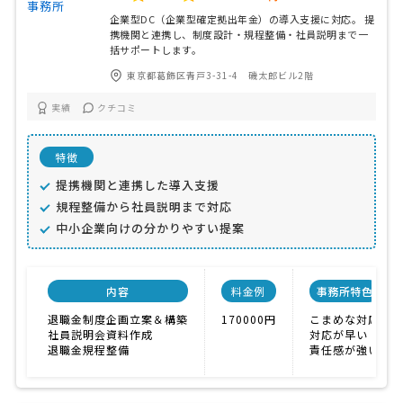
企業型DC（企業型確定拠出年金）の導入支援に対応。 提
携機関と連携し、制度設計・規程整備・社員説明まで一
括サポートします。
東京都葛飾区青戸3-31-4 磯太郎ビル2階
実績
クチコミ
特徴
提携機関と連携した導入支援
規程整備から社員説明まで対応
中小企業向けの分かりやすい提案
内容
料金例
事務所特色
退職金制度企画立案＆構築
170000円
こまめな対応
社員説明会資料作成
対応が早い
退職金規程整備
責任感が強い