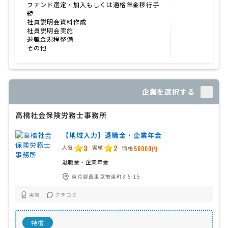
ファンド選定・加入もしくは適格年金移行手
続
社員説明会資料作成
社員説明会実施
退職金規程整備
その他
企業を選択する
高橋社会保険労務士事務所
【地域入力】退職金・企業年金
3
2
人気
実績
価格
50000円
退職金・企業年金
東京都西東京市東町3-5-15
実績
クチコミ
特徴