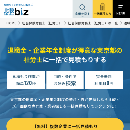
見積もり比較なら比較ビズ
MENU
一括見積もり
企業を探す
HOME
社会保険労務士（社労士）
社会保険労務士（社労士）の一覧
退
退職金・企業年金制度が得意な東京都の
社労士
に一括で見積もりする
見積もり作業が
目的・条件で
完全無料
120
検索
0
簡単
秒
お好み
利用料
円
退職金・企業年金の相談・提案依頼
相談して決めたい
東京都
退職金・企業年金の相談・提案依頼
予算上限なし
東京都
東京都の退職金・企業年金制度の発注・外注先探しなら比較ビ
ズ。
面倒な専門家・業者探しを一括見積もりでラクラクに！
退職金・企業年金の相談・提案依頼
予算上限なし
東京都
退職金・企業年金の相談・提案依頼
予算上限なし
東京都
【無料】複数企業に一括見積もり
退職金・企業年金の相談・提案依頼
10万円まで
東京都