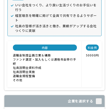
いい会社をつくり、より良い生活づくりのお手伝いを
行う
経営理念を明確に掲げて全員で共有できるようサポー
ト
社員の皆様が活き活きと働き、業績がアップする会社
つくりに貢献
内容
料金例
退職金制度企画立案＆構築
50000円
ファンド選定・加入もしくは適格年金移行手
続
社員説明会資料作成
社員説明会実施
退職金規程整備
その他
企業を選択する