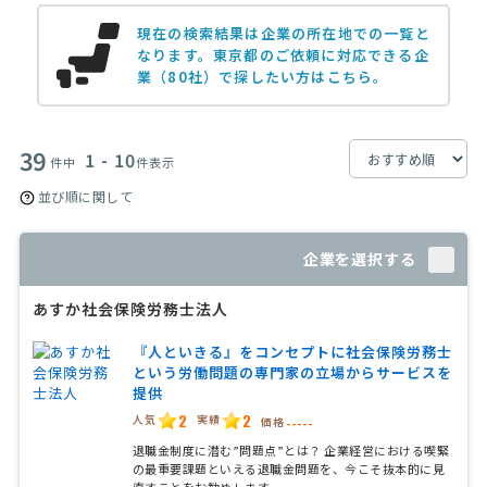
現在の検索結果は企業の所在地での一覧と
なります。
東京都のご依頼に対応できる企
業（80社）で探したい方はこちら。
39
1 - 10
件中
件表示
並び順に関して
企業を選択する
あすか社会保険労務士法人
『人といきる』をコンセプトに社会保険労務士
という労働問題の専門家の立場からサービスを
提供
2
2
人気
実績
価格
-----
退職金制度に潜む”問題点”とは？ 企業経営における喫緊
の最重要課題といえる退職金問題を、今こそ抜本的に見