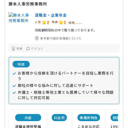
藤本人事労務事務所
退職金・企業年金
2
2
人気
実績
価格
-----
労務顧問契約の中で取り扱っております。
東京都大田区南蒲田2-22-16
実績
クチコミ
特徴
お客様から信頼を頂けるパートナーを目指し業務を行
う
御社の様々な悩みに対して迅速にサポート
弁護士・税理士等他士業とも提携していて様々な問題
に対して対応可能
内容
料金例
事務所特色
開業年
退職金規程整備
こまめな対応
1998年