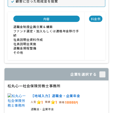
顧客に合った助成金を提案
内容
料金例
退職金制度企画立案＆構築
ファンド選定・加入もしくは適格年金移行手
続
社員説明会資料作成
社員説明会実施
退職金規程整備
その他
企業を選択する
松丸心一社会保険労務士事務所
【地域入力】退職金・企業年金
1
1
人気
実績
価格
100000円
退職金・企業年金