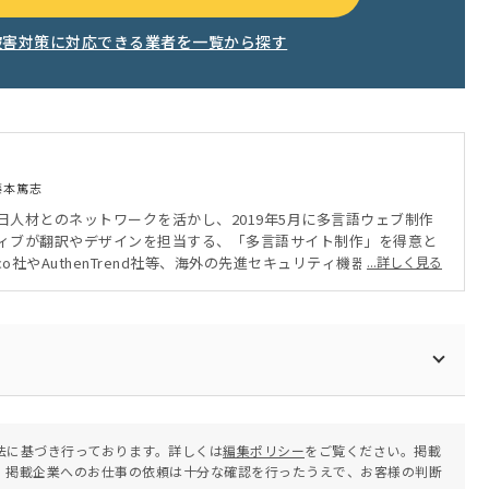
被害対策に対応できる業者を一覧から探す
藤本篤志
日人材とのネットワークを活かし、2019年5月に多言語ウェブ制作
ィブが翻訳やデザインを担当する、「多言語サイト制作」を得意と
co社やAuthenTrend社等、海外の先進セキュリティ機器を、正規代
...詳しく見る
「認証セキュリティ」の普及と中小企業での導入をサポートしてい
法に基づき行っております。詳しくは
編集ポリシー
をご覧ください。掲載
。掲載企業へのお仕事の依頼は十分な確認を行ったうえで、お客様の判断