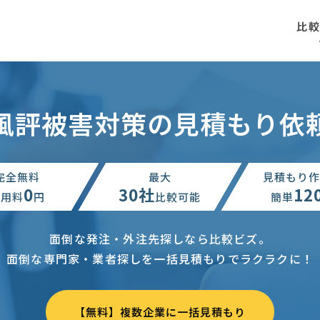
比
風評被害対策の見積もり依
完全無料
最大
見積もり作
0
30社
12
利用料
円
比較可能
簡単
面倒な発注・外注先探しなら比較ビズ。
面倒な専門家・業者探しを一括見積もりでラクラクに！
【無料】複数企業に一括見積もり