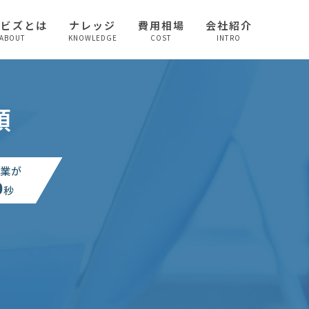
較ビズとは
ナレッジ
費用相場
会社紹介
ABOUT
KNOWLEDGE
COST
INTRO
頼
業が
0
秒