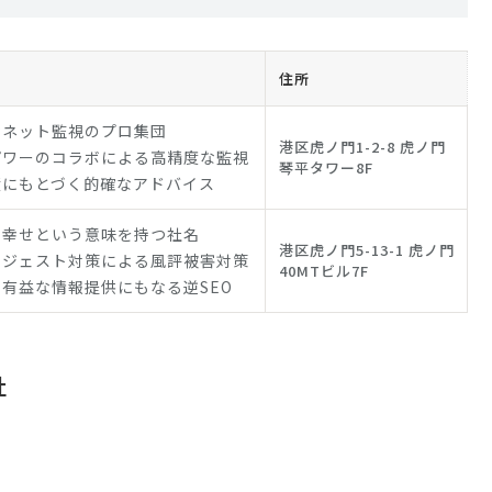
住所
なネット監視のプロ集団
港区虎ノ門1-2-8 虎ノ門
パワーのコラボによる高精度な監視
琴平タワー8F
績にもとづく的確なアドバイス
る幸せという意味を持つ社名
港区虎ノ門5-13-1 虎ノ門
サジェスト対策による風評被害対策
40MTビル7F
有益な情報提供にもなる逆SEO
社