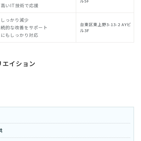
ル5F
高いIT技術で応援
をしっかり減少
台東区東上野3-13-2 AYビ
継続的な改善をサポート
ル3F
談にもしっかり対応
リエイション
供