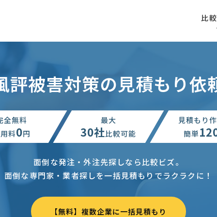
比
風評被害対策の見積もり依
完全無料
最大
見積もり作
0
30社
12
利用料
円
比較可能
簡単
面倒な発注・外注先探しなら比較ビズ。
面倒な専門家・業者探しを一括見積もりでラクラクに！
【無料】複数企業に一括見積もり