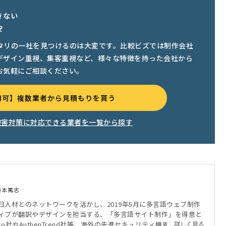
きない
安
タリの一社を見つけるのは大変です。比較ビズでは制作会社
デザイン重視、集客重視など、様々な特徴を持った会社から
お気軽にご相談ください。
用可】複数業者から見積もりを貰う
被害対策に対応できる業者を一覧から探す
藤本篤志
日人材とのネットワークを活かし、2019年5月に多言語ウェブ制作
ィブが翻訳やデザインを担当する、「多言語サイト制作」を得意と
co社やAuthenTrend社等、海外の先進セキュリティ機器を、正規代
...詳しく見る