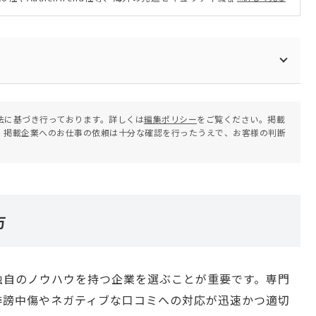
「認証セキュリティ」の普及と中小企業での導入をサポートしてい
法に基づき行っております。詳しくは
編集ポリシー
をご覧ください。掲載
。掲載企業へのお仕事の依頼は十分な確認を行ったうえで、お客様の判断
方
独自のノウハウを持つ企業を選ぶことが重要です。専門
誹謗中傷やネガティブな口コミへの対応が迅速かつ適切