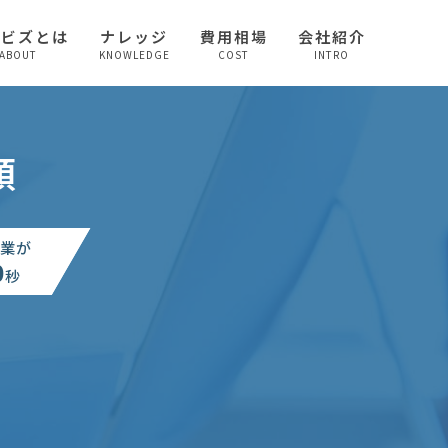
較ビズとは
ナレッジ
費用相場
会社紹介
ABOUT
KNOWLEDGE
COST
INTRO
頼
業が
0
秒