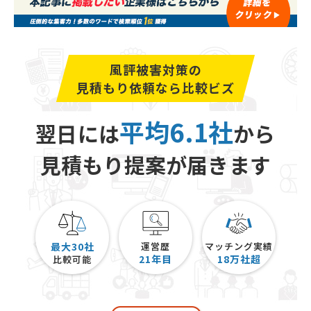
風評被害対策の
見積もり依頼なら比較ビズ
平均6.1社
翌日には
から
見積もり提案が届きます
最大30社
運営歴
マッチング実績
21
年目
18
万社超
比較可能