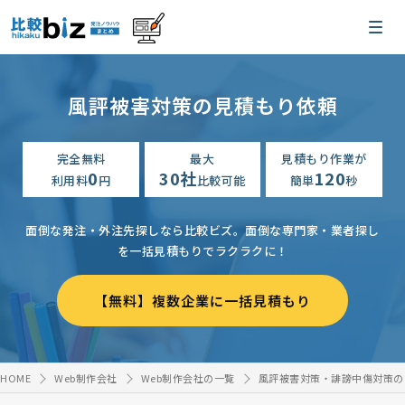
風評被害対策の見積もり依頼
完全無料
最大
見積もり作業が
0
30社
120
利用料
円
比較可能
簡単
秒
面倒な発注・外注先探しなら比較ビズ。
面倒な専門家・業者探し
を一括見積もりでラクラクに！
【無料】複数企業に一括見積もり
HOME
Web制作会社
Web制作会社の一覧
風評被害対策・誹謗中傷対策の