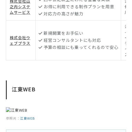
株式会社山
江
お得に利用できる制作プランを用意
之内システ
仲町
ムサービス
川治
対応力の高さが魅力
江
-4
新規開業をお手伝い
株式会社ウ
ー
経営コンサルタントにも対応
ェブプラス
テ
予算の相談にも乗ってくれるので安心
イ
ズ 
江東WEB
参照元：
江東WEB