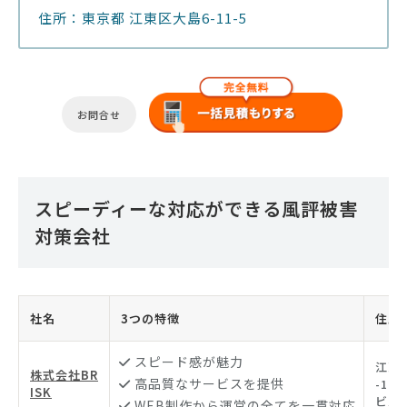
住所：東京都 江東区大島6-11-5
お問合せ
スピーディーな対応ができる風評被害
対策会社
社名
3つの特徴
住所
スピード感が魅力
江東
株式会社BR
高品質なサービスを提供
-17-
ISK
ビル7
WEB制作から運営の全てを一貫対応