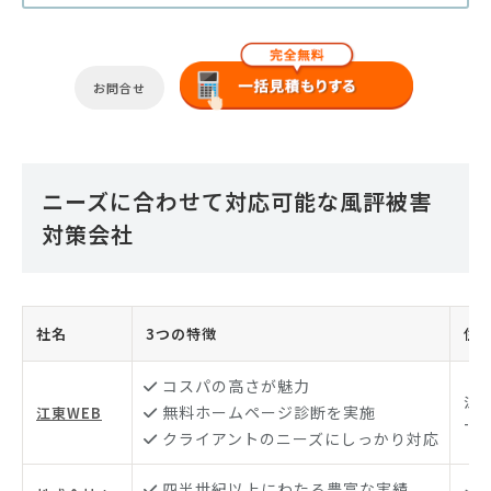
お問合せ
ニーズに合わせて対応可能な風評被害
対策会社
社名
3つの特徴
住
コスパの高さが魅力
江
無料ホームページ診断を実施
江東WEB
-3-
クライアントのニーズにしっかり対応
四半世紀以上にわたる豊富な実績