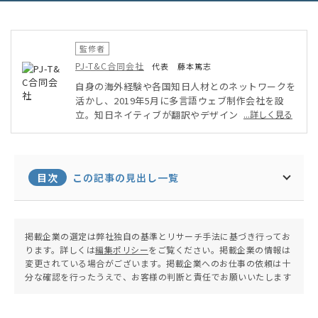
監修者
PJ-T&C合同会社
代表 藤本篤志
自身の海外経験や各国知日人材とのネットワークを
活かし、2019年5月に多言語ウェブ制作会社を設
立。知日ネイティブが翻訳やデザインを担当する、
...詳しく見る
「多言語サイト制作」を得意としている。同時に、
Yubico社やAuthenTrend社等、海外の先進セキュ
リティ機器を、正規代理店として日本で展開。「認
証セキュリティ」の普及と中小企業での導入をサポ
目次
この記事の見出し一覧
ートしている。
掲載企業の選定は弊社独自の基準とリサーチ手法に基づき行ってお
ります。詳しくは
編集ポリシー
をご覧ください。掲載企業の情報は
変更されている場合がございます。掲載企業へのお仕事の依頼は十
分な確認を行ったうえで、お客様の判断と責任でお願いいたします