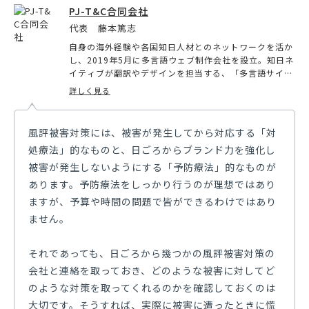
PJ-T&C合同会社
代表 藤本篤志
自身の海外経験や各国知日人材とのネットワークを活か
し、2019年5月に多言語ウェブ制作会社を設立。知日ネ
イティブが翻訳やデザインを担当する、「多言語サイト
制作」を得意としている。同時に、Yubico社やAuthen
詳しく見る
Trend社等、海外の先進セキュリティ機器を、正規代理
店として日本で展開。「認証セキュリティ」の普及と中
小企業での導入をサポートしている。
風評被害対策には、被害が発生してから対応する「対
処療法」的なものと、日ごろからブランド力を強化し
被害が発生しないようにする「予防療法」的なものが
あります。予防療法をしっかり行うのが理想ではあり
ますが、予算や時間の問題で皆ができるわけではあり
ません。
それであっても、日ごろから幾つかの風評被害対策の
会社と連絡を取っておき、どのような被害に対してど
のような対策を取ってくれるのかを確認しておくのは
大切です。そうすれば、実際に被害に遭ったときに慌