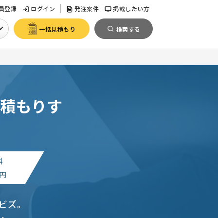
員登録
ログイン
発注案件
掲載したい方
一括見積もり
検索する
積もりす
料
円
ビズ。