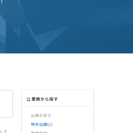
！
業務から探す
出願手続き
特許出願(1)
して