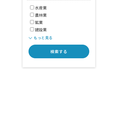
水産業
農林業
鉱業
建設業
もっと見る
検索する