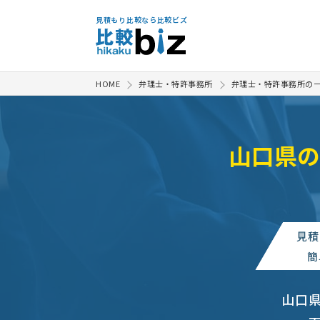
見積もり比較なら比較ビズ
HOME
弁理士・特許事務所
弁理士・特許事務所の
山口県の
見積
簡
山口