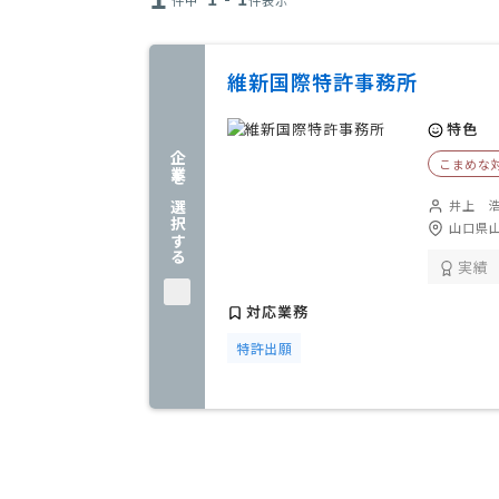
件中
件表示
維新国際特許事務所
特色
企業を選択する
こまめな
井上 
山口県山
実績
対応業務
特許出願