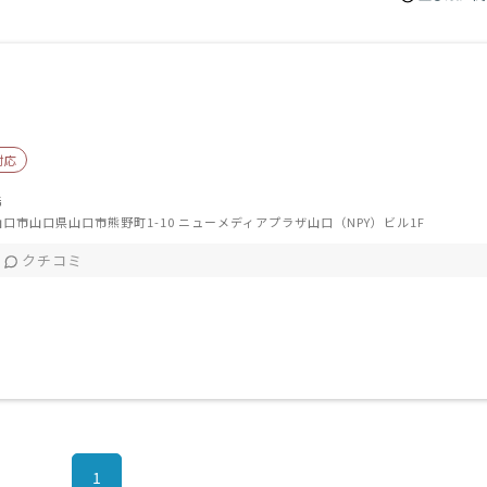
対応
浩
口市山口県山口市熊野町1-10 ニューメディアプラザ山口（NPY）ビル1F
クチコミ
1