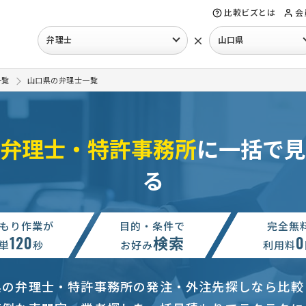
比較ビズとは
会
×
弁理士
山口県
一覧
山口県の弁理士一覧
弁理士・特許事務所
に一括で見
る
もり作業が
目的・条件で
完全無
120
検索
0
単
秒
お好み
利用料
県の弁理士・特許事務所の発注・外注先探しなら比較