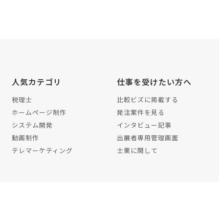
人気カテゴリ
仕事を受けたい方へ
税理士
比較ビズに掲載する
ホームページ制作
発注案件を見る
システム開発
インタビュー記事
動画制作
出展者専用管理画面
テレマーケティング
士業に関して
イバシーポリシー
編集ポリシー
利用規約
解約・退会方法
サイトマッ
©2022 株式会社ワンズマインド All rights reserved.