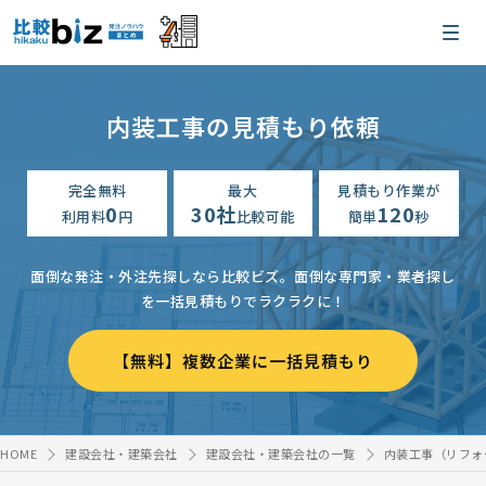
内装工事の見積もり依頼
完全無料
最大
見積もり作業が
0
30社
120
利用料
円
比較可能
簡単
秒
面倒な発注・外注先探しなら比較ビズ。
面倒な専門家・業者探し
を一括見積もりでラクラクに！
【無料】複数企業に一括見積もり
HOME
建設会社・建築会社
建設会社・建築会社の一覧
内装工事（リフォ