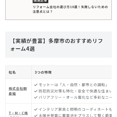
リフォーム会社の選び方10選！失敗しないための
注意点とは？
【実績が豊富】多摩市のおすすめリフ
ォーム4選
社名
3つの特徴
モットーは「人・自然・都市との調和」
株式会社朝
防犯防災対策も特化・安全で快適な住まい空
倉組
バリアフリー・オール電化など多彩なニーズ
インテリア家具と照明のコーディネートも可
T・M・C株
太陽光発電に蓄電池をプラスして賢く節電対