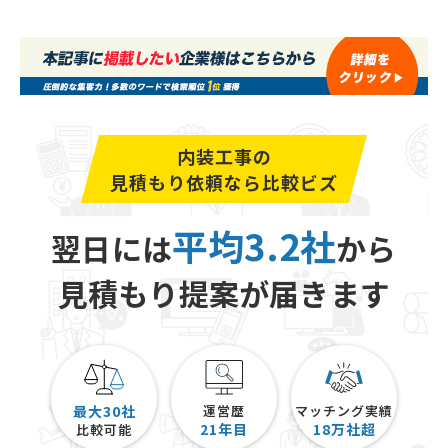
内装工事の
見積もり依頼なら比較ビズ
平均3.2社
翌日には
から
見積もり提案が届きます
最大30社
運営歴
マッチング実績
21
年目
18
万社超
比較可能