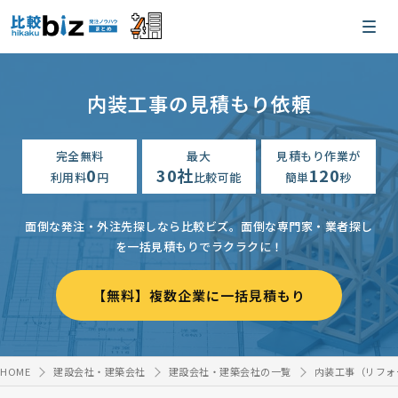
内装工事の見積もり依頼
完全無料
最大
見積もり作業が
0
30社
120
利用料
円
比較可能
簡単
秒
面倒な発注・外注先探しなら比較ビズ。
面倒な専門家・業者探し
を一括見積もりでラクラクに！
【無料】複数企業に一括見積もり
HOME
建設会社・建築会社
建設会社・建築会社の一覧
内装工事（リフォ