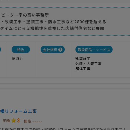
リピーター率の高い事務所
・改装工事・塗装工事・防水工事など2800棟を超える
ルタイムにとらえ機能性を重視した店舗付住宅など展開
特色
会社規模
取扱商品・サービス
技術力
建築施工
外装・内装工事
解体工事
根リフォーム工事
3
実績
-----
価格
績と確かな施工力で外壁・屋根のリフォームで建物を劣化から守ります！