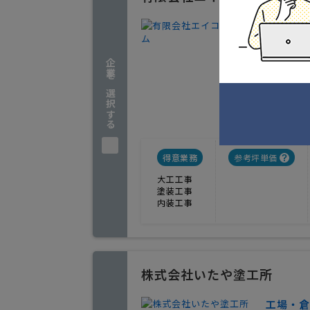
外装工事
4
人気
企業を選択する
なんでも
愛知県名
実績
得意業務
参考坪単価
大工工事
塗装工事
内装工事
株式会社いたや塗工所
工場・倉