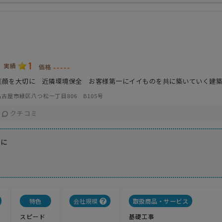
1
実績
-----
価格
笑顔を大切に 近隣環境保全 お客様第一にイイものを共に築いていく建
古屋市緑区八つ松一丁目806 B105号
クチコミ
切に
特色
会社規模
取扱商品・サービス
スピード
基礎工事