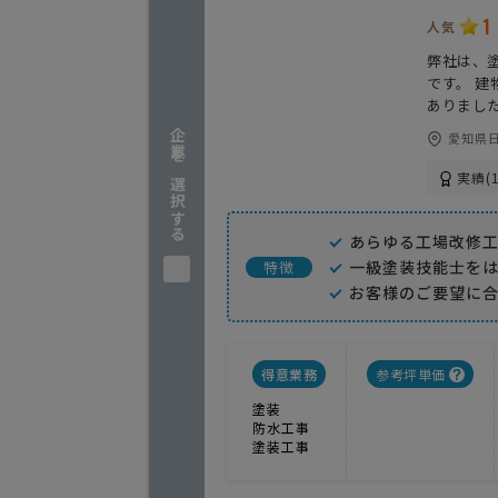
1
人気
弊社は、
です。 
ありまし
企業を選択する
愛知県日
実績(1
あらゆる工場改修
一級塗装技能士を
特徴
お客様のご要望に
得意業務
参考坪単価
塗装
防水工事
塗装工事