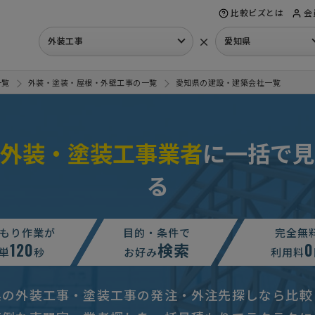
比較ビズとは
会
×
外装工事
愛知県
一覧
外装・塗装・屋根・外壁工事の一覧
愛知県の建設・建築会社一覧
外装・塗装工事業者
に一括で見
る
し
愛知県
し
愛知県
もり作業が
目的・条件で
完全無
120
検索
0
単
愛知県
秒
お好み
利用料
めたい
愛知県
県の外装工事・塗装工事の発注・外注先探しなら比較
り
相談して決めたい
愛知県