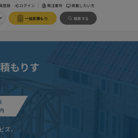
員登録
ログイン
発注案件
掲載したい方
一括見積もり
検索する
積もりす
料
円
ビズ。