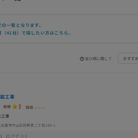
での一覧となります。
業（41社）で探したい方はこちら。
並び順に関して
装工事
2
実績
-----
価格
装工事
古屋市守山区四軒家二丁目180-1
クチコミ
)