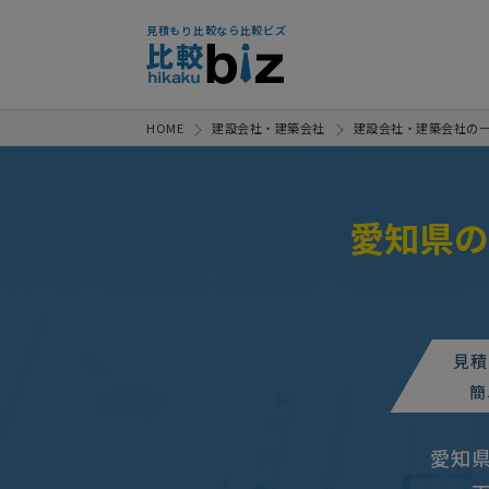
見積もり比較なら比較ビズ
HOME
建設会社・建築会社
建設会社・建築会社の
愛知県の
塗装工事の見積り
予算上限な
塗装工事の見積り
予算上限な
見積
外装工事の見積り
500万円まで
簡
外装工事の見積り
相談して決
愛知
【一戸建て 外壁の塗装】の見積