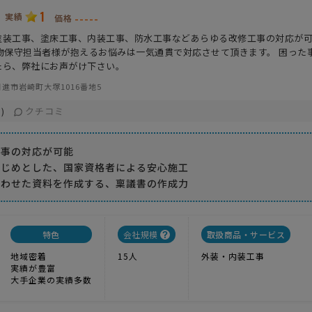
1
実績
-----
価格
塗装工事、塗床工事、内装工事、防水工事などあらゆる改修工事の対応が
建物保守担当者様が抱えるお悩みは一気通貫で対応させて頂きます。 困った
たら、弊社にお声がけ下さい。
進市岩崎町大塚1016番地5
クチコミ
)
工事の対応が可能
はじめとした、国家資格者による安心施工
合わせた資料を作成する、稟議書の作成力
特色
会社規模
取扱商品・サービス
地域密着
15人
外装・内装工事
実績が豊富
大手企業の実績多数