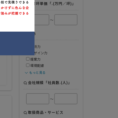
参考坪単価「.(万円／坪)」
～
特色
技術力
デザイン力
提案力
環境配慮
もっと見る
会社規模「社員数.(人)」
～
取扱商品・サービス