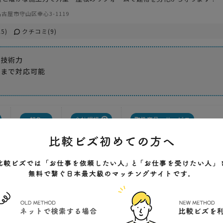
古屋市守山区幸心3-1119
5)
クチコミ(9)
な技術力
繕まで対応可能
特色
会社規模
取扱商品・サービス
スピード
建築施工
価格
外装・内装工事
実績が豊富
設備・電気・管工事
外構・造園工事
解体工事