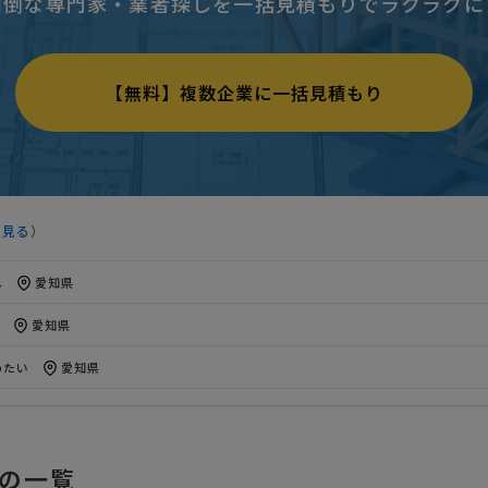
面倒な専門家・業者探しを一括見積もりでラクラクに
めたい
愛知県
場業者様を募集】外装工事の見積り
50万円まで
愛知県
【無料】複数企業に一括見積もり
し
愛知県
の目地の剥がれの修繕】外装工事の見積り
予算上限なし
愛知県
り
予算上限なし
愛知県
を見る
）
し
愛知県
し
愛知県
愛知県
めたい
愛知県
り
相談して決めたい
愛知県
めたい
愛知県
の一覧