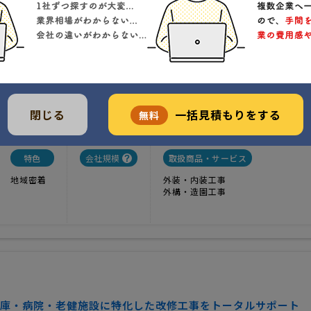
2
実績
-----
価格
お任せください！
古屋市北区垣戸町2-20-2
閉じる
一括見積もりをする
無料
クチコミ
特色
会社規模
取扱商品・サービス
地域密着
外装・内装工事
外構・造園工事
庫・病院・老健施設に特化した改修工事をトータルサポート