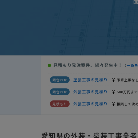
外装工事の見積り
相談して決
【木造アパートの塗装及び仮設足
塗装工事の見積り
予算上限な
【外壁の塗りなおし・コーキング
【鉄骨ゲート一式の塗装】の見積
見積もり発注案件、続々発生中！
●
（
一覧
塗装工事の見積り
予算上限な
塗装工事の見積り
予算上限な
外装工事の見積り
500万円まで
外装工事の見積り
相談して決
【一戸建て 外壁の塗装】の見積
外装工事の見積り
相談して決
愛知県の外装・塗装工事業者