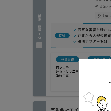
愛知県名
企業を選択する
実績(2
豊富な実績と確か
戸建から大規模修
特徴
長期アフター保証
得意業務
参考坪単価
防水工事
屋根・とい工事
塗装工事
有限会社エイコウホーム