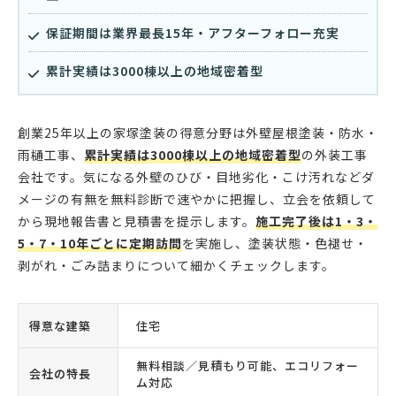
保証期間は業界最長15年・アフターフォロー充実
累計実績は3000棟以上の地域密着型
創業25年以上の家塚塗装の得意分野は外壁屋根塗装・防水・
雨樋工事、
累計実績は3000棟以上の地域密着型
の外装工事
会社です。気になる外壁のひび・目地劣化・こけ汚れなどダ
メージの有無を無料診断で速やかに把握し、立会を依頼して
から現地報告書と見積書を提示します。
施工完了後は1・3・
5・7・10年ごとに定期訪問
を実施し、塗装状態・色褪せ・
剥がれ・ごみ詰まりについて細かくチェックします。
得意な建築
住宅
無料相談／見積もり可能、エコリフォー
会社の特長
ム対応