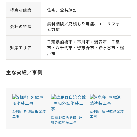
得意な建築
住宅、公共施設
無料相談／見積もり可能、エコリフォー
会社の特長
ム対応
千葉県船橋市・市川市・浦安市・千葉
対応エリア
市・八千代市・習志野市・鎌ヶ谷市・松
戸市
主な実績／事例
S様邸_外壁屋根塗装
A様邸_屋根遮熱塗装
工事
工事
雄鹿野自治会館_屋
根外壁塗装工事