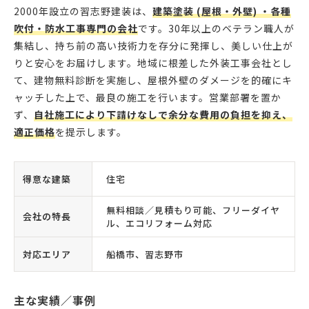
2000年設立の習志野建装は、
建築塗装 (屋根・外壁) ・各種
吹付・防水工事専門の会社
です。30年以上のベテラン職人が
集結し、持ち前の高い技術力を存分に発揮し、美しい仕上が
りと安心をお届けします。地域に根差した外装工事会社とし
て、建物無料診断を実施し、屋根外壁のダメージを的確にキ
ャッチした上で、最良の施工を行います。営業部署を置か
ず、
自社施工により下請けなしで余分な費用の負担を抑え、
適正価格
を提示します。
得意な建築
住宅
無料相談／見積もり可能、フリーダイヤ
会社の特長
ル、エコリフォーム対応
対応エリア
船橋市、習志野市
主な実績／事例