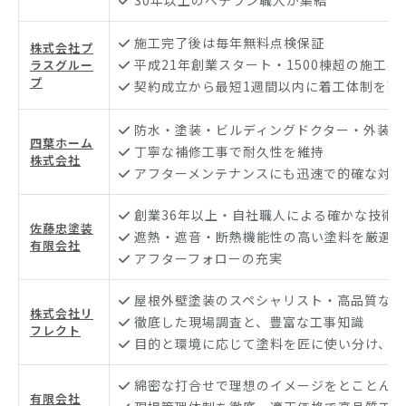
施工完了後は毎年無料点検保証
株式会社プ
平成21年創業スタート・1500棟超の施工実
ラスグルー
プ
契約成立から最短1週間以内に着工体制を整
防水・塗装・ビルディングドクター・外装工
四葉ホーム
丁寧な補修工事で耐久性を維持
株式会社
アフターメンテナンスにも迅速で的確な対応
創業36年以上・自社職人による確かな技術
佐藤忠塗装
遮熱・遮音・断熱機能性の高い塗料を厳選
有限会社
アフターフォローの充実
屋根外壁塗装のスペシャリスト・高品質な責
株式会社リ
徹底した現場調査と、豊富な工事知識
フレクト
目的と環境に応じて塗料を匠に使い分け、快
綿密な打合せで理想のイメージをとことん追
有限会社