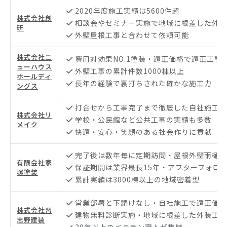
2020年度施工実績は5600件超
株式会社創
相談会やセミナー実施で地域に根差した外装
研
外壁屋根工事と合わせて依頼可能
株式会社ニ
費用対効果NO.1塗装・適正価格で適正工事
ューハウス
外壁工事の累計件数1000棟以上
ホールディ
長年の経験で裏打ちされた確かな施工力
ングス
打合せから工事完了まで徹底した自社施工体
株式会社リ
学校・公民館など公共工事の実績も多数
メイク
快適・安心・笑顔のある社会作りに貢献
完了後は数年毎に定期訪問・屋根外壁雨樋の
有限会社家
保証期間は業界最長15年・アフターフォロ
塚塗装
累計実績は3000棟以上の地域密着型
営業部署と下請けなし・自社施工で適正価格
株式会社習
建物無料診断実施・地域に根差した外装工事
志野建装
30年以上のベテラン職人が集結