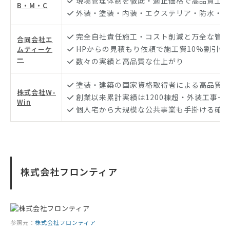
現場管理体制を徹底・適正価格で高品質工事
B・M・C
外装・塗装・内装・エクステリア・防水・水
完全自社責任施工・コスト削減と万全な管理
合同会社エ
HPからの見積もり依頼で施工費10%割引特
ムティーケ
ー
数々の実績と高品質な仕上がり
塗装・建築の国家資格取得者による高品質工
株式会社W-
創業以来累計実績は1200棟超・外装工事一
Win
個人宅から大規模な公共事業も手掛ける確か
株式会社フロンティア
参照元：
株式会社フロンティア