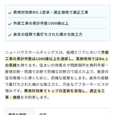
費用対効果NO.1塗装・適正価格で適正工事
外壁工事の累計件数1000棟以上
長年の経験で裏打ちされた確かな施工力
ニューハウスホールディングスは、船橋エリアにおいて
外壁
工事の累計件数は1000棟以上を達成し、葛南地域ではNo.1
の実績
を誇ります。住まいの改善点や問題個所を無料外壁・
屋根診断・雨漏り診断で的確な診断力で捉えた上で、最良の
住宅環境へと導くために、的確な提案をします。長年の経験
で裏打ちされた確かな施工力と、万全なアフターサービスが
強みです。
費用対効果でトップの塗装を目指し、適正な工
事・価格
をお約束します。
得意な建築
住宅