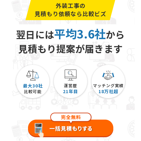
外装工事の
見積もり依頼なら比較ビズ
平均3.6社
翌日には
から
見積もり提案が届きます
最大30社
運営歴
マッチング実績
21
年目
18
万社超
比較可能