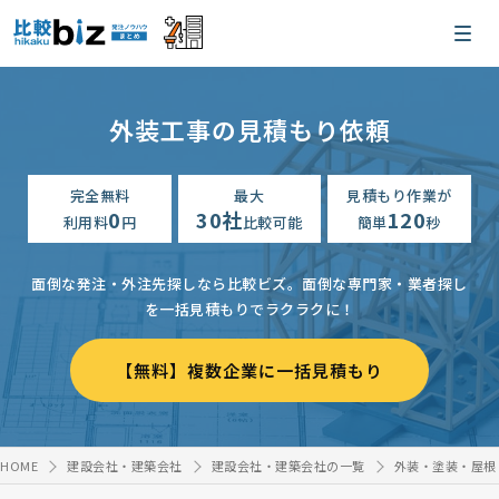
外装工事の見積もり依頼
完全無料
最大
見積もり作業が
0
30社
120
利用料
円
比較可能
簡単
秒
面倒な発注・外注先探しなら比較ビズ。
面倒な専門家・業者探し
を一括見積もりでラクラクに！
【無料】複数企業に一括見積もり
HOME
建設会社・建築会社
建設会社・建築会社の一覧
外装・塗装・屋根