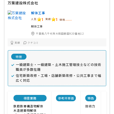
万葉建設株式会社
解体工事
1
1
人気
実績
価格
-----
解体工事
千葉県八千代市大和田新田920番地12
実績
クチコミ
特徴
一級建築士・一級建築・土木施工管理技士などの技術
職員が多数在籍
住宅新築改修・工場・店舗新築改修・公共工事まで幅
広く対応
得意業務
参考坪単価
特色
会
鉄筋鉄骨構造物解体
技術力
10人
木造建築物解体