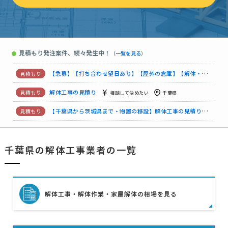
解体工事の見積り
100万円まで
千葉県
【物置の解体と移設組み立て】解体工事の見積り
5万円まで
解体工事の見積り
予算上限なし
千葉県
見積もり発注案件、続々発生中！
●
（
一覧を見る
）
解体工事の見積り
300万円まで
千葉県
【急募】【打ち合わせ望日あり】【屋外の倉庫】【解体・再設置】の依頼
解体工事の見積り
相談して決めたい
千葉県
【千葉県から茨城県まで・物置の移設】解体工事の見積り
相談
【プレハブの物置の解体・移動・再設置】解体工事の見積り
3
千葉県の解体工事業者の一覧
【木造建築物解体】解体工事の見積り
150万円まで
千葉県
解体工事・解体作業・家屋解体の相場を見る