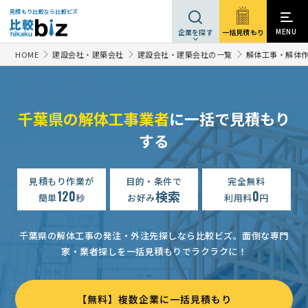
見積もり比較なら比較ビズ
MENU
一括見積もり
企業を探す
HOME
建設会社・建築会社
建設会社・建築会社の一覧
解体工事・解体
千葉県の解体工事業者
に一括で見積もり
解体工事の見積り
する
300万円まで
千葉県
【急募】【打ち合わせ望日あり】【屋外の倉庫】【解体・再設置】の依頼
見積もり作業が
目的・条件で
完全無料
解体工事の見積り
相談して決めたい
千葉県
120
検索
0
簡単
秒
お好み
利用料
円
【千葉県から茨城県まで・物置の移設】解体工事の見積り
相談
千葉県の解体工事の発注・外注先探しなら比較ビズ。
面倒な専門
【プレハブの物置の解体・移動・再設置】解体工事の見積り
3
家・業者探しを一括見積もりでラクラクに！
【木造建築物解体】解体工事の見積り
150万円まで
千葉県
【千葉市内】「物置２棟を解体（→移動→再組み立て）」解体工事の見積り
【無料】複数企業に一括見積もり