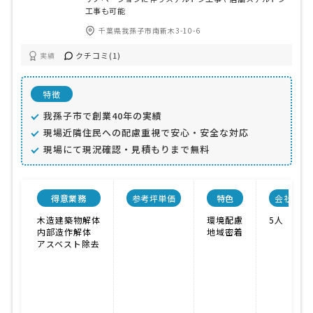
工事も可能
千葉県我孫子市南新木3-10-6
クチコミ(1)
実績
特徴
我孫子市で創業40年の実績
現場近隣住民への配慮重視で安心・安全な対応
現場にて現況確認・見積もりまで無料
得意業務
参考坪単価
特色
会社規模
木造建築物解体
環境配慮
5人
内部造作解体
地域密着
アスベスト除去