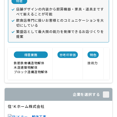
特徴
店舗デザインの内装から厨房機器・家具・道具まです
べて揃えることが可能
飲食店専門に扱いお客様とのコミュニケーションを大
切にしている
繁盛店として最大限の能力を発揮できるお店づくりを
提案
得意業務
参考坪単価
特色
会
鉄筋鉄骨構造物解体
技術力
木造建築物解体
ブロック造構造物解体
企業を選択する
住‘Ｋホーム株式会社
解体工事