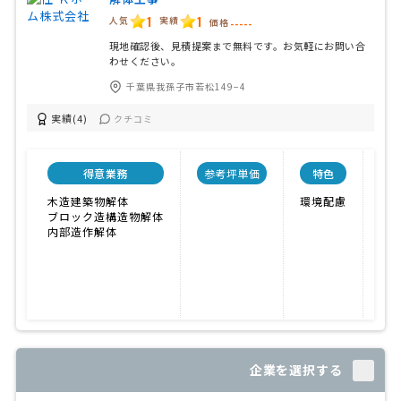
1
1
人気
実績
価格
-----
現地確認後、見積提案まで無料です。お気軽にお問い合
わせください。
千葉県我孫子市若松149−4
実績(4)
クチコミ
得意業務
参考坪単価
特色
会
木造建築物解体
環境配慮
7人
ブロック造構造物解体
内部造作解体
企業を選択する