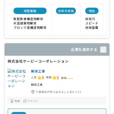
得意業務
参考坪単価
特色
会
鉄筋鉄骨構造物解体
技術力
木造建築物解体
スピード
ブロック造構造物解体
地域密着
企業を選択する
株式会社ケーピーコーポレーション
解体工事
3
2
人気
実績
価格
-----
解体工事
千葉県松戸市小金きよしヶ丘4-3-11
実績
クチコミ