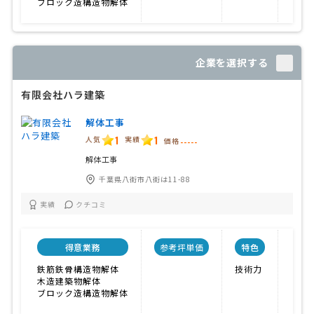
ブロック造構造物解体
企業を選択する
有限会社ハラ建築
解体工事
1
1
人気
実績
価格
-----
解体工事
千葉県八街市八街は11-88
実績
クチコミ
得意業務
参考坪単価
特色
会
鉄筋鉄骨構造物解体
技術力
木造建築物解体
ブロック造構造物解体