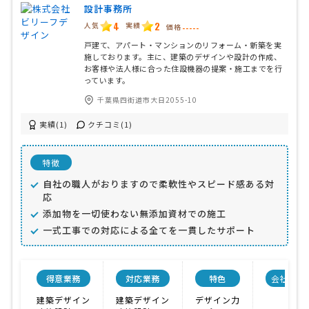
設計事務所
4
2
人気
実績
価格
-----
戸建て、アパート・マンションのリフォーム・新築を実
施しております。主に、建築のデザインや設計の作成、
お客様や法人様に合った住設機器の提案・施工までを行
っています。
千葉県四街道市大日2055-10
実績(1)
クチコミ(1)
特徴
自社の職人がおりますので柔軟性やスピード感ある対
応
添加物を一切使わない無添加資材での施工
一式工事での対応による全てを一貫したサポート
得意業務
対応業務
特色
会社規模
建築デザイン
建築デザイン
デザイン力