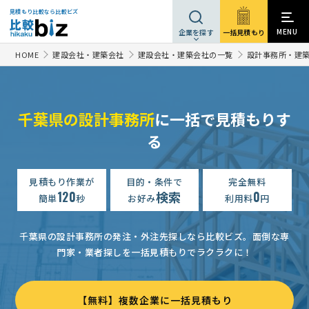
見積もり比較なら比較ビズ
MENU
一括見積もり
企業を探す
HOME
建設会社・建築会社
建設会社・建築会社の一覧
設計事務所・建
千葉県の設計事務所
に一括で見積もりす
建設デザイン・設計の見積り
る
予算上限なし
千葉県
建設デザイン・設計の見積り
相談して決めたい
千葉県
見積もり作業が
目的・条件で
完全無料
建設デザイン・設計の見積り
150万円まで
千葉県
120
検索
0
簡単
秒
お好み
利用料
円
建設デザイン・設計の見積り
相談して決めたい
千葉県
千葉県の設計事務所の発注・外注先探しなら比較ビズ。
面倒な専
建設デザイン・設計の見積り
相談して決めたい
千葉県
門家・業者探しを一括見積もりでラクラクに！
建設デザイン・設計の見積り
相談して決めたい
千葉県
【建築基準法適合証明書】作成の見積り依頼
予算上限なし
千
【無料】複数企業に一括見積もり