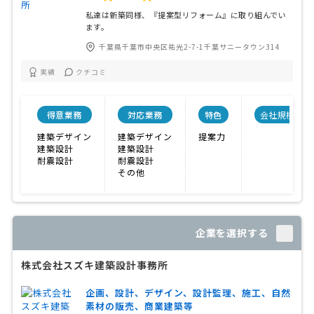
私達は新築同様、『提案型リフォーム』に取り組んでい
ます。
千葉県千葉市中央区祐光2-7-1千葉サニータウン314
実績
クチコミ
得意業務
対応業務
特色
会社規模
建築デザイン
建築デザイン
提案力
建築設計
建築設計
耐震設計
耐震設計
その他
企業を選択する
株式会社スズキ建築設計事務所
企画、設計、デザイン、設計監理、施工、自然
素材の販売、商業建築等