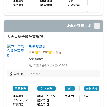
建築設計
建築設計
スピード
構造設計
構造設計
地域密着
企業を選択する
カナエ総合設計事務所
斬新な設計
1
1
人気
実績
価格
-----
斬新な設計
千葉県船橋市松が丘4-53-17
実績(4)
クチコミ
得意業務
対応業務
特色
会社規模
建築設計
建築デザイン
技術力
1人
インテリア
建築設計
耐震設計
構造設計