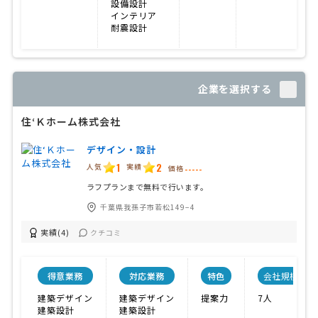
設備設計
インテリア
耐震設計
企業を選択する
住‘Ｋホーム株式会社
デザイン・設計
1
2
人気
実績
価格
-----
ラフプランまで無料で行います。
千葉県我孫子市若松149−4
実績(4)
クチコミ
得意業務
対応業務
特色
会社規模
建築デザイン
建築デザイン
提案力
7人
建築設計
建築設計