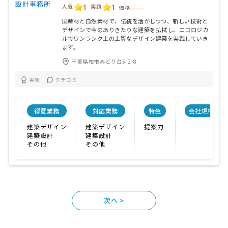
1
1
人気
実績
価格
-----
国産材と自然素材で、伝統を活かしつつ、新しい技術と
デザインで今のありきたりな建築を払拭し、エコロジカ
ルでワンランク上の上質なデザイン建築を実践していき
ます。
千葉県柏市みどり台5-2-8
実績
クチコミ
得意業務
対応業務
特色
会社規模
建築デザイン
建築デザイン
提案力
建築設計
建築設計
その他
その他
>