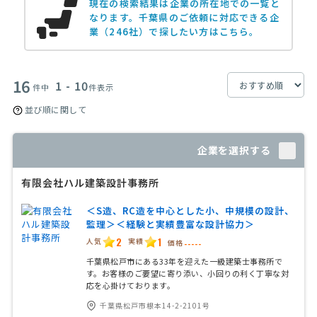
現在の検索結果は企業の所在地での一覧と
なります。
千葉県のご依頼に対応できる企
業（246社）で探したい方はこちら。
16
1 - 10
件中
件表示
並び順に関して
企業を選択する
有限会社ハル建築設計事務所
＜S造、RC造を中心とした小、中規模の設計、
監理＞＜経験と実績豊富な設計協力＞
2
1
人気
実績
価格
-----
千葉県松戸市にある33年を迎えた一級建築士事務所で
す。お客様のご要望に寄り添い、小回りの利く丁寧な対
応を心掛けております。
千葉県松戸市根本14-2-2101号