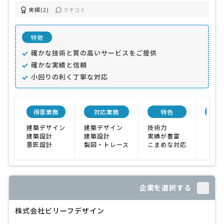
実績(2)
クチコミ
特徴
確かな技術と質の高いサービスをご提供
確かな実績と信頼
小回りの利く丁寧な対応
得意業務
対応業務
特色
会社
建築デザイン
建築デザイン
技術力
建築設計
建築設計
実績が豊富
意匠設計
製図・トレース
こまめな対応
企業を選択する
株式会社ビリーフデザイン