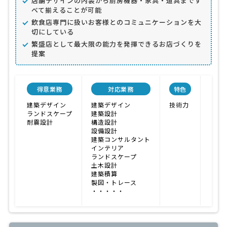
店舗デザインの内装から厨房機器・家具・道具まです
べて揃えることが可能
飲食店専門に扱いお客様とのコミュニケーションを大
切にしている
繁盛店として最大限の能力を発揮できるお店づくりを
提案
得意業務
対応業務
特色
会社
建築デザイン
建築デザイン
技術力
ランドスケープ
建築設計
耐震設計
構造設計
設備設計
建築コンサルタント
インテリア
ランドスケープ
土木設計
建築積算
製図・トレース
・・・・・