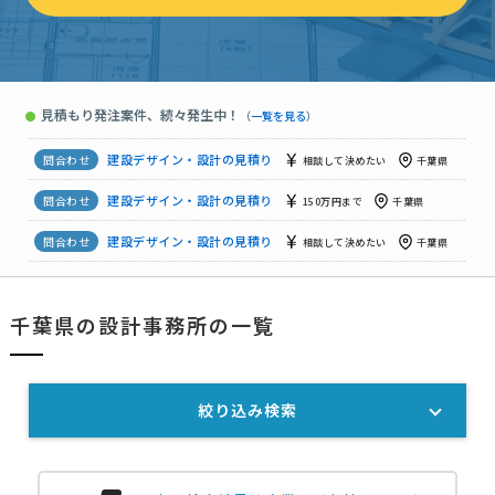
【水量が弱く改善したい】給水工事の見積り
予算上限なし
千
建設デザイン・設計の見積り
100万円まで
千葉県
建設デザイン・設計の見積り
予算上限なし
千葉県
見積もり発注案件、続々発生中！
●
（
一覧を見る
）
建設デザイン・設計の見積り
予算上限なし
千葉県
建設デザイン・設計の見積り
相談して決めたい
千葉県
建設デザイン・設計の見積り
150万円まで
千葉県
建設デザイン・設計の見積り
相談して決めたい
千葉県
建設デザイン・設計の見積り
相談して決めたい
千葉県
千葉県の設計事務所の一覧
建設デザイン・設計の見積り
相談して決めたい
千葉県
絞り込み検索