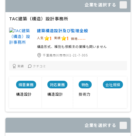
企業を選択する
TAC建築（構造）設計事務所
建築構造設計及び監理全般
1
1
人気
実績
価格
-----
構造形式、種別も依頼主の業種も問いません
千葉県市川市市川1-21-7-305
実績
クチコミ
得意業務
対応業務
特色
会社規模
構造設計
構造設計
技術力
企業を選択する