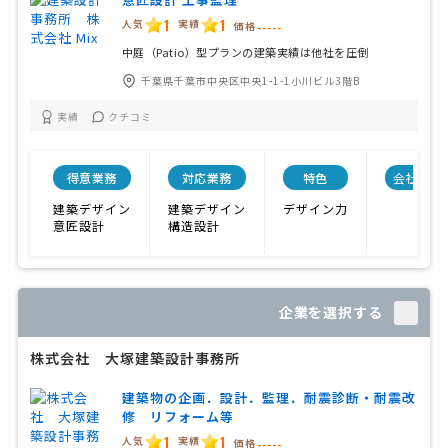
1
1
人気
実績
価格
-----
中庭（Patio）型プランの建築実績は他社を圧倒
千葉県千葉市中央区中央1-1-1小川ビル3階B
実績
クチコミ
得意業務
対応業務
特色
会社規模
建築デザイン
建築デザイン
デザイン力
意匠設計
構造設計
企業を選択する
株式会社 大塚建築設計事務所
建築物の企画．設計．監理．耐震診断・耐震改
修 リフォーム等
1
1
人気
実績
価格
-----