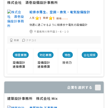
株式会社 酒巻設備設計事務所
給排水衛生、空調・換気・電気設備設計
1
1
人気
実績
価格
-----
快適に過ごせるように給排水や電気の設備設計
千葉県市川市平田３−６−１０
実績
クチコミ
得意業務
対応業務
特色
会社規模
設備設計
設備設計
技術力
建築積算
建築積算
企業を選択する
建築設計事務所 株式会社 Mix
意匠設計 工事監理